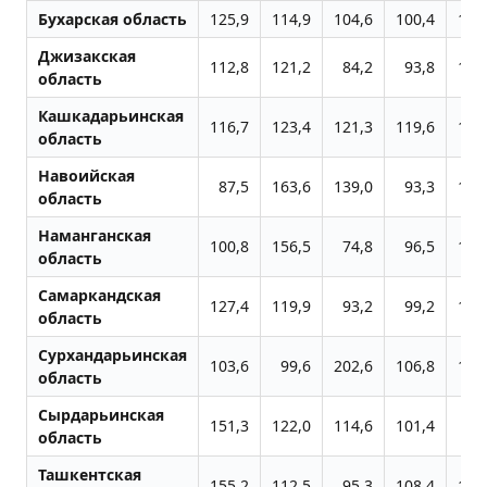
Бухарская область
125,9
114,9
104,6
100,4
125
Джизакская
112,8
121,2
84,2
93,8
115
область
Кашкадарьинская
116,7
123,4
121,3
119,6
113
область
Навоийская
87,5
163,6
139,0
93,3
119
область
Наманганская
100,8
156,5
74,8
96,5
105
область
Самаркандская
127,4
119,9
93,2
99,2
112
область
Сурхандарьинская
103,6
99,6
202,6
106,8
112
область
Сырдарьинская
151,3
122,0
114,6
101,4
98
область
Ташкентская
155,2
112,5
95,3
108,4
125