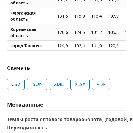
область
Ферганская
131,5
115,9
116,4
97,9
98
область
Хорезмская
120,6
124,5
101,2
105,5
102
область
город Ташкент
124,9
102,4
141,0
120,6
106
Скачать
CSV
JSON
XML
XLSX
PDF
Метаданные
Темпы роста оптового товарооборота, (годовой, в
Периодичность