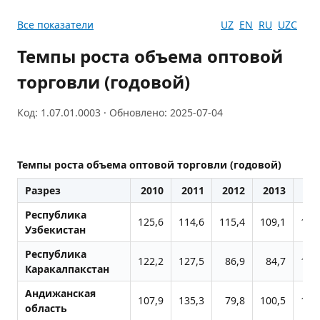
Все показатели
UZ
EN
RU
UZC
Темпы роста объема оптовой
торговли (годовой)
Код: 1.07.01.0003 · Обновлено: 2025-07-04
Темпы роста объема оптовой торговли (годовой)
Разрез
2010
2011
2012
2013
20
Республика
125,6
114,6
115,4
109,1
110
Узбекистан
Республика
122,2
127,5
86,9
84,7
120
Каракалпакстан
Андижанская
107,9
135,3
79,8
100,5
110
область