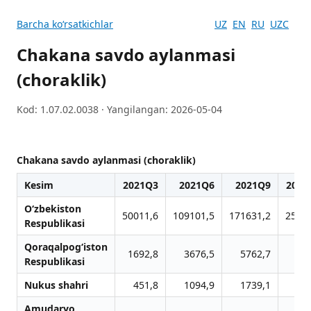
Barcha koʻrsatkichlar
UZ
EN
RU
UZC
Сhakana savdo aylanmasi
(choraklik)
Kod: 1.07.02.0038 · Yangilangan: 2026-05-04
Сhakana savdo aylanmasi (choraklik)
Kesim
2021Q3
2021Q6
2021Q9
2021
O‘zbekiston
50011,6
109101,5
171631,2
2520
Respublikasi
Qoraqalpog‘iston
1692,8
3676,5
5762,7
84
Respublikasi
Nukus shahri
451,8
1094,9
1739,1
25
Amudaryo