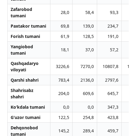
Zafarobod
28,0
58,4
93,3
1
tumani
Paxtakor tumani
69,8
139,0
234,7
3
Forish tumani
61,9
128,5
191,0
3
Yangiobod
18,1
37,0
57,2
tumani
Qashqadaryo
3226,6
7270,0
10807,8
161
viloyati
Qarshi shahri
783,4
2136,0
2797,6
49
Shahrisabz
204,0
609,6
645,7
13
shahri
Ko‘kdala tumani
0,0
0,0
347,3
4
G‘uzor tumani
122,5
254,8
423,8
6
Dehqonobod
145,2
289,4
459,7
5
tumani