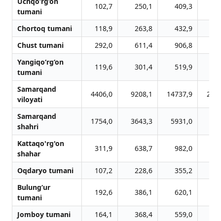
Uchqo‘rg‘on
102,7
250,1
409,3
6
tumani
Chortoq tumani
118,9
263,8
432,9
6
Chust tumani
292,0
611,4
906,8
12
Yangiqo‘rg‘on
119,6
301,4
519,9
8
tumani
Samarqand
4406,0
9208,1
14737,9
216
viloyati
Samarqand
1754,0
3643,3
5931,0
84
shahri
Kattaqo'rg'on
311,9
638,7
982,0
12
shahar
Oqdaryo tumani
107,2
228,6
355,2
5
Bulung‘ur
192,6
386,1
620,1
8
tumani
Jomboy tumani
164,1
368,4
559,0
7