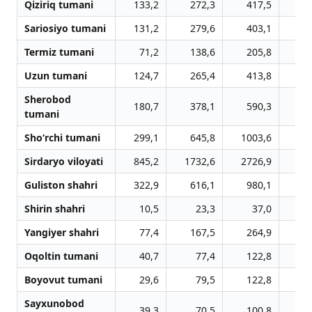
Qiziriq tumani
133,2
272,3
417,5
6
Sariosiyo tumani
131,2
279,6
403,1
6
Termiz tumani
71,2
138,6
205,8
3
Uzun tumani
124,7
265,4
413,8
5
Sherobod
180,7
378,1
590,3
8
tumani
Sho‘rchi tumani
299,1
645,8
1003,6
13
Sirdaryo viloyati
845,2
1732,6
2726,9
40
Guliston shahri
322,9
616,1
980,1
14
Shirin shahri
10,5
23,3
37,0
Yangiyer shahri
77,4
167,5
264,9
3
Oqoltin tumani
40,7
77,4
122,8
1
Boyovut tumani
29,6
79,5
122,8
2
Sayxunobod
39,3
70,5
100,8
1