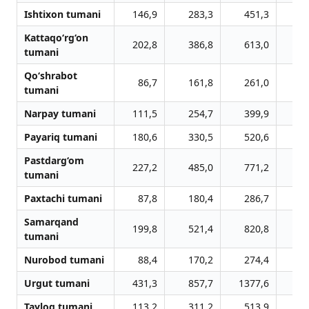
Ishtixon tumani
146,9
283,3
451,3
7
Kattaqo‘rg‘on
202,8
386,8
613,0
9
tumani
Qo‘shrabot
86,7
161,8
261,0
3
tumani
Narpay tumani
111,5
254,7
399,9
6
Payariq tumani
180,6
330,5
520,6
7
Pastdarg‘om
227,2
485,0
771,2
11
tumani
Paxtachi tumani
87,8
180,4
286,7
4
Samarqand
199,8
521,4
820,8
12
tumani
Nurobod tumani
88,4
170,2
274,4
3
Urgut tumani
431,3
857,7
1377,6
22
Tayloq tumani
113,2
311,2
513,9
7