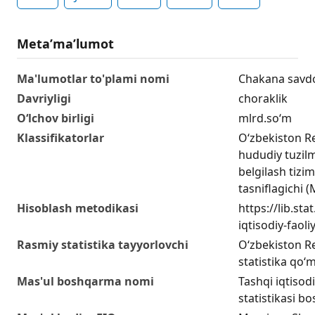
Metaʼmaʼlumot
Ma'lumotlar to'plami nomi
Сhakana savdo
Davriyligi
choraklik
O‘lchov birligi
mlrd.so‘m
Klassifikatorlar
O‘zbekiston R
hududiy tuzilm
belgilash tizim
tasniflagichi
Hisoblash metodikasi
https://lib.sta
iqtisodiy-faol
Rasmiy statistika tayyorlovchi
O‘zbekiston Re
statistika qo‘m
Mas'ul boshqarma nomi
Tashqi iqtisodi
statistikasi b