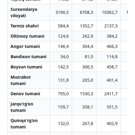
Surxondaryo
3190,5
6708,3
10362,7
151
viloyati
Termiz shahri
584,4
1352,7
2137,3
31
Oltinsoy tumani
124,6
262,9
384,2
5
Angor tumani
146,4
304,4
466,3
6
Bandixon tumani
34,0
81,0
114,8
1
Boysun tumani
142,5
306,5
458,7
6
Muzrabot
131,8
265,0
401,4
6
tumani
Denov tumani
795,0
1530,3
2411,7
35
Jarqo‘rg‘on
159,7
358,1
551,5
8
tumani
Qumqo‘rg‘on
132,0
267,8
402,9
6
tumani