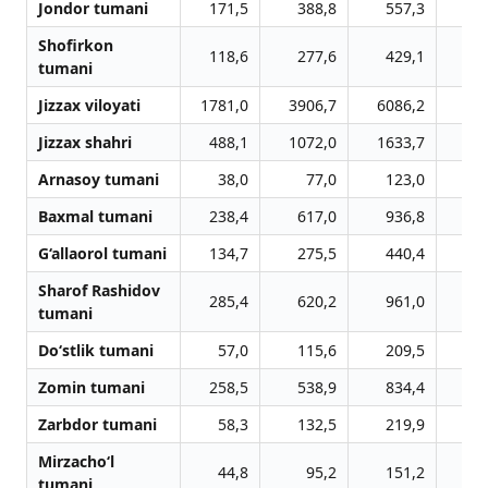
Jondor tumani
171,5
388,8
557,3
8
Shofirkon
118,6
277,6
429,1
5
tumani
Jizzax viloyati
1781,0
3906,7
6086,2
91
Jizzax shahri
488,1
1072,0
1633,7
19
Arnasoy tumani
38,0
77,0
123,0
1
Baxmal tumani
238,4
617,0
936,8
22
G‘allaorol tumani
134,7
275,5
440,4
7
Sharof Rashidov
285,4
620,2
961,0
11
tumani
Do‘stlik tumani
57,0
115,6
209,5
3
Zomin tumani
258,5
538,9
834,4
10
Zarbdor tumani
58,3
132,5
219,9
2
Mirzacho‘l
44,8
95,2
151,2
2
tumani