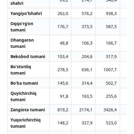
shahri
Yangiyo‘lshahri
262,0
576,2
938,3
14
Oqqo‘rg‘on
176,7
373,5
587,5
8
tumani
Ohangaron
48,8
106,3
166,7
2
tumani
Bekobod tumani
103,4
204,6
317,9
4
Bo‘stonliq
278,5
636,1
1007,7
15
tumani
Bo‘ka tumani
145,6
314,4
502,7
7
Quyichirchiq
91,8
163,5
255,6
3
tumani
Zangiota tumani
819,2
2174,1
3426,4
51
Yuqorichirchiq
148,2
327,9
523,0
7
tumani