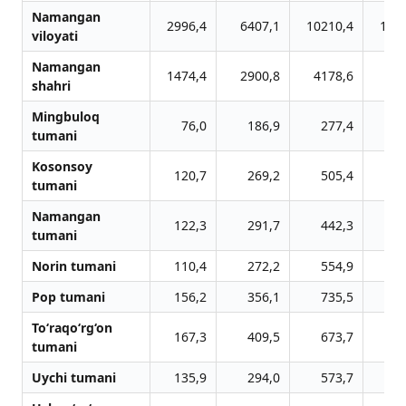
Namangan
2996,4
6407,1
10210,4
153
viloyati
Namangan
1474,4
2900,8
4178,6
60
shahri
Mingbuloq
76,0
186,9
277,4
3
tumani
Kosonsoy
120,7
269,2
505,4
8
tumani
Namangan
122,3
291,7
442,3
5
tumani
Norin tumani
110,4
272,2
554,9
9
Pop tumani
156,2
356,1
735,5
12
To‘raqo‘rg‘on
167,3
409,5
673,7
10
tumani
Uychi tumani
135,9
294,0
573,7
7