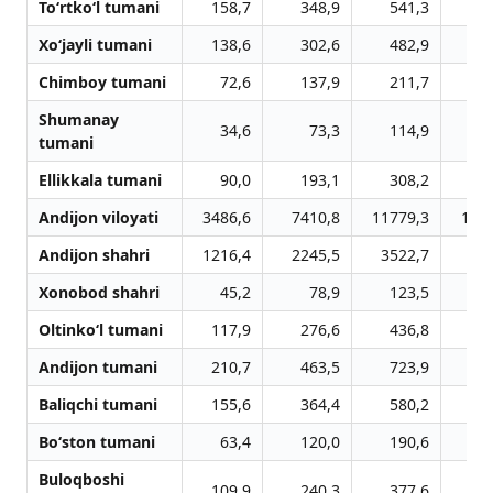
To‘rtko‘l tumani
158,7
348,9
541,3
10
Xo‘jayli tumani
138,6
302,6
482,9
7
Chimboy tumani
72,6
137,9
211,7
3
Shumanay
34,6
73,3
114,9
1
tumani
Ellikkala tumani
90,0
193,1
308,2
4
Andijon viloyati
3486,6
7410,8
11779,3
174
Andijon shahri
1216,4
2245,5
3522,7
52
Xonobod shahri
45,2
78,9
123,5
1
Oltinko‘l tumani
117,9
276,6
436,8
6
Andijon tumani
210,7
463,5
723,9
10
Baliqchi tumani
155,6
364,4
580,2
8
Bo‘ston tumani
63,4
120,0
190,6
2
Buloqboshi
109,9
240,3
377,6
5