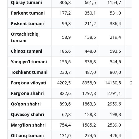
Qibray tumani
306,8
661,5
1154,7
16
Parkent tumani
177,2
350,1
531,0
7
Piskent tumani
99,8
211,2
336,4
5
O‘rtachirchiq
58,9
138,5
219,4
3
tumani
Chinoz tumani
186,6
448,0
593,5
8
Yangiyo‘l tumani
155,6
336,8
544,6
8
Toshkent tumani
230,7
487,0
807,0
11
Farg‘ona viloyati
4202,5
8958,0
14130,5
208
Farg‘ona shahri
822,6
1797,8
2791,1
39
Qo‘qon shahri
890,6
1863,3
2959,6
39
Quvasoy shahri
62,8
128,8
198,3
4
Marg‘ilon shahri
754,4
1585,2
2539,0
35
Oltiariq tumani
131,0
274,6
426,4
5