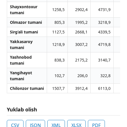
Shayxontoxur
1258,5
2902,4
4731,9
70
tumani
Olmazor tumani
805,3
1995,2
3218,9
47
Sirg‘ali tumani
1127,5
2668,1
4339,5
44
Yakkasaroy
1218,9
3007,2
4719,8
64
tumani
Yashnobod
838,3
2175,2
3140,7
47
tumani
Yangihayot
102,7
206,0
322,8
9
tumani
Chilonzor tumani
1507,7
3912,4
6113,0
85
Yuklab olish
CSV
JSON
XML
XLSX
PDF