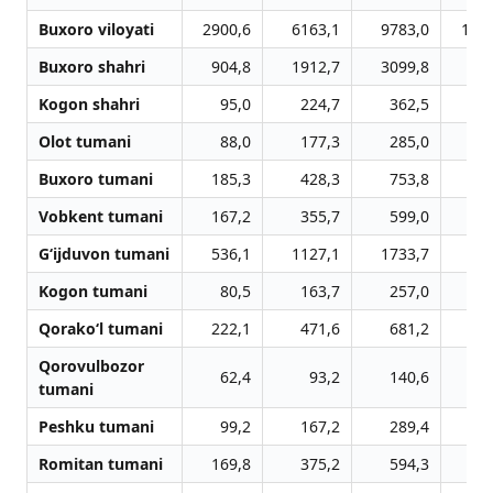
Buxoro viloyati
2900,6
6163,1
9783,0
146
Buxoro shahri
904,8
1912,7
3099,8
47
Kogon shahri
95,0
224,7
362,5
5
Olot tumani
88,0
177,3
285,0
3
Buxoro tumani
185,3
428,3
753,8
9
Vobkent tumani
167,2
355,7
599,0
7
G‘ijduvon tumani
536,1
1127,1
1733,7
28
Kogon tumani
80,5
163,7
257,0
3
Qorako‘l tumani
222,1
471,6
681,2
10
Qorovulbozor
62,4
93,2
140,6
2
tumani
Peshku tumani
99,2
167,2
289,4
4
Romitan tumani
169,8
375,2
594,3
9