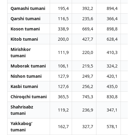
Qamashi tumani
195,4
392,2
894,4
10
Qarshi tumani
116,5
235,6
366,4
5
Koson tumani
338,9
669,4
898,8
11
Kitob tumani
200,0
427,7
628,4
8
Mirishkor
111,9
220,0
410,3
5
tumani
Muborak tumani
106,1
219,5
324,2
4
Nishon tumani
127,9
249,7
420,1
6
Kasbi tumani
127,6
256,2
435,0
5
Chiroqchi tumani
365,5
745,3
830,8
11
Shahrisabz
119,2
236,9
347,1
5
tumani
Yakkabog‘
162,7
327,7
578,1
8
tumani