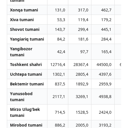
tumani
Xonqa tumani
131,0
317,0
462,7
6
Xiva tumani
53,3
119,4
179,2
2
Shovot tumani
143,7
299,4
445,1
6
Yangiariq tumani
84,2
181,6
284,4
4
Yangibozor
42,4
97,7
165,4
2
tumani
Toshkent shahri
12716,4
28367,4
44500,0
634
Uchtepa tumani
1302,1
2805,4
4397,6
65
Bektemir tumani
837,5
1892,9
2959,9
43
Yunusobod
2117,1
3269,1
4938,8
74
tumani
Mirzo Ulug‘bek
714,5
1528,5
2424,0
36
tumani
Mirobod tumani
886,2
2005,0
3193,2
45