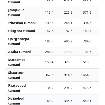
tumani
Jalaquduq
113,4
223,3
371,3
5
tumani
Izboskan tumani
109,6
246,1
394,6
5
Ulug‘nor tumani
42,6
82,5
149,4
1
Qo‘rg‘ontepa
183,5
490,9
784,0
11
tumani
Asaka tumani
288,9
713,9
1131,6
16
Marxamat
158,4
320,5
510,3
7
tumani
Shaxrixon
367,6
914,5
1464,3
21
tumani
Paxtaobod
134,2
294,2
478,5
7
tumani
Xo‘jaobod
169,2
335,6
540,1
8
tumani