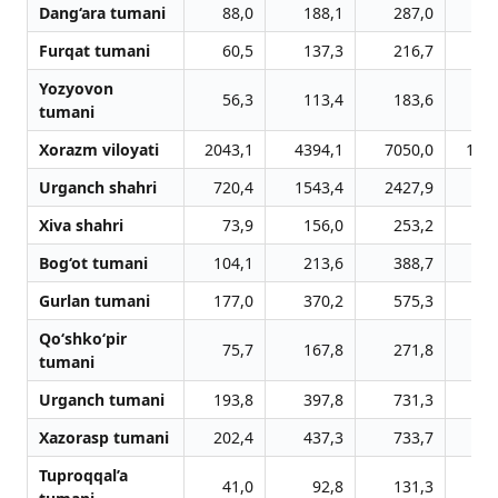
Dang‘ara tumani
88,0
188,1
287,0
4
Furqat tumani
60,5
137,3
216,7
2
Yozyovon
56,3
113,4
183,6
3
tumani
Xorazm viloyati
2043,1
4394,1
7050,0
105
Urganch shahri
720,4
1543,4
2427,9
36
Xiva shahri
73,9
156,0
253,2
3
Bog‘ot tumani
104,1
213,6
388,7
5
Gurlan tumani
177,0
370,2
575,3
8
Qo‘shko‘pir
75,7
167,8
271,8
4
tumani
Urganch tumani
193,8
397,8
731,3
10
Xazorasp tumani
202,4
437,3
733,7
10
Tuproqqal’a
41,0
92,8
131,3
1