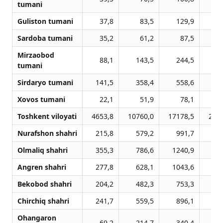
tumani
Guliston tumani
37,8
83,5
129,9
1
Sardoba tumani
35,2
61,2
87,5
1
Mirzaobod
88,1
143,5
244,5
3
tumani
Sirdaryo tumani
141,5
358,4
558,6
8
Xovos tumani
22,1
51,9
78,1
1
Toshkent viloyati
4653,8
10760,0
17178,5
256
Nurafshon shahri
215,8
579,2
991,7
14
Olmaliq shahri
355,3
786,6
1240,9
18
Angren shahri
277,8
628,1
1043,6
17
Bekobod shahri
204,2
482,3
753,3
10
Chirchiq shahri
241,7
559,5
896,1
13
Ohangaron
69,2
214,7
340,4
5