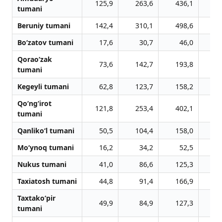
125,9
263,6
436,1
5
tumani
Beruniy tumani
142,4
310,1
498,6
8
Bo‘zatov tumani
17,6
30,7
46,0
Qorao‘zak
73,6
142,7
193,8
2
tumani
Kegeyli tumani
62,8
123,7
158,2
1
Qo‘ng‘irot
121,8
253,4
402,1
5
tumani
Qanliko‘l tumani
50,5
104,4
158,0
1
Mo‘ynoq tumani
16,2
34,2
52,5
Nukus tumani
41,0
86,6
125,3
1
Taxiatosh tumani
44,8
91,4
166,9
1
Taxtako‘pir
49,9
84,9
127,3
1
tumani