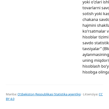
yoki oʻzlari is
tovarlarni sa
sotish yoki kas
chakana savd
hajmini shakll
koʻrsatmalar va
hisoblar tizim
savdo statisti
tavsiyalar” (
aylanmasining 
uning miqdoriy
hisoblash boʻy
hisobga olinga
Manba:
Oʻzbekiston Respublikasi Statistika agentligi
· Litsenziya:
CC
BY 4.0