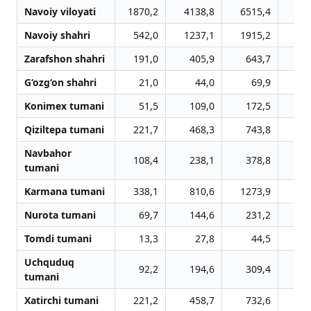
Navoiy viloyati
1870,2
4138,8
6515,4
96
Navoiy shahri
542,0
1237,1
1915,2
32
Zarafshon shahri
191,0
405,9
643,7
9
G‘ozg‘on shahri
21,0
44,0
69,9
Konimex tumani
51,5
109,0
172,5
2
Qiziltepa tumani
221,7
468,3
743,8
10
Navbahor
108,4
238,1
378,8
5
tumani
Karmana tumani
338,1
810,6
1273,9
15
Nurota tumani
69,7
144,6
231,2
3
Tomdi tumani
13,3
27,8
44,5
Uchquduq
92,2
194,6
309,4
4
tumani
Xatirchi tumani
221,2
458,7
732,6
10