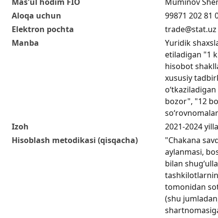
Mas'ul hodim FIO
Muminov Sherz
Aloqa uchun
99871 202 81 
Elektron pochta
trade@stat.uz
Manba
Yuridik shaxs
etiladigan "1 
hisobot shakll
xususiy tadbir
o‘tkaziladigan 
bozor", "12 bo
so‘rovnomalar
Izoh
2021-2024 yill
Hisoblash metodikasi (qisqacha)
"Chakana savd
aylanmasi, bos
bilan shugʻull
tashkilotlarni
tomonidan sot
(shu jumladan
shartnomasiga