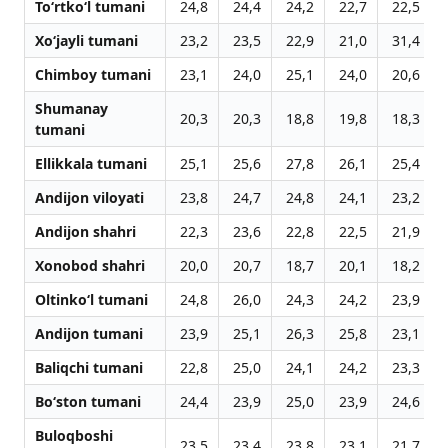
To‘rtko‘l tumani
24,8
24,4
24,2
22,7
22,5
Xo‘jayli tumani
23,2
23,5
22,9
21,0
31,4
Chimboy tumani
23,1
24,0
25,1
24,0
20,6
Shumanay
20,3
20,3
18,8
19,8
18,3
tumani
Ellikkala tumani
25,1
25,6
27,8
26,1
25,4
Andijon viloyati
23,8
24,7
24,8
24,1
23,2
Andijon shahri
22,3
23,6
22,8
22,5
21,9
Xonobod shahri
20,0
20,7
18,7
20,1
18,2
Oltinko‘l tumani
24,8
26,0
24,3
24,2
23,9
Andijon tumani
23,9
25,1
26,3
25,8
23,1
Baliqchi tumani
22,8
25,0
24,1
24,2
23,3
Bo‘ston tumani
24,4
23,9
25,0
23,9
24,6
Buloqboshi
23,5
23,4
23,8
23,1
21,7