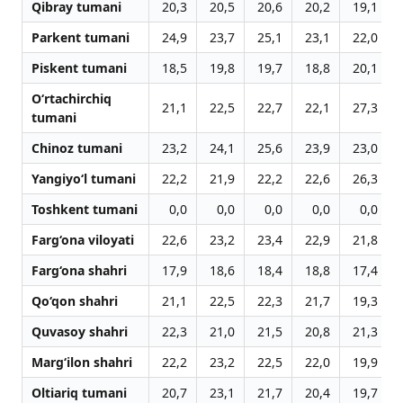
Qibray tumani
20,3
20,5
20,6
20,2
19,1
Parkent tumani
24,9
23,7
25,1
23,1
22,0
Piskent tumani
18,5
19,8
19,7
18,8
20,1
O‘rtachirchiq
21,1
22,5
22,7
22,1
27,3
tumani
Chinoz tumani
23,2
24,1
25,6
23,9
23,0
Yangiyo‘l tumani
22,2
21,9
22,2
22,6
26,3
Toshkent tumani
0,0
0,0
0,0
0,0
0,0
Farg‘ona viloyati
22,6
23,2
23,4
22,9
21,8
Farg‘ona shahri
17,9
18,6
18,4
18,8
17,4
Qo‘qon shahri
21,1
22,5
22,3
21,7
19,3
Quvasoy shahri
22,3
21,0
21,5
20,8
21,3
Marg‘ilon shahri
22,2
23,2
22,5
22,0
19,9
Oltiariq tumani
20,7
23,1
21,7
20,4
19,7