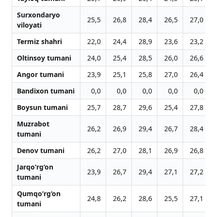
Surxondaryo
25,5
26,8
28,4
26,5
27,0
viloyati
Termiz shahri
22,0
24,4
28,9
23,6
23,2
Oltinsoy tumani
24,0
25,4
28,5
26,0
26,6
Angor tumani
23,9
25,1
25,8
27,0
26,4
Bandixon tumani
0,0
0,0
0,0
0,0
0,0
Boysun tumani
25,7
28,7
29,6
25,4
27,8
Muzrabot
26,2
26,9
29,4
26,7
28,4
tumani
Denov tumani
26,2
27,0
28,1
26,9
26,8
Jarqo‘rg‘on
23,9
26,7
29,4
27,1
27,2
tumani
Qumqo‘rg‘on
24,8
26,2
28,6
25,5
27,1
tumani