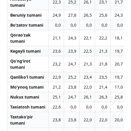
22,3
25,2
26,1
23,1
21,7
tumani
Beruniy tumani
24,9
27,8
26,5
25,6
24,3
Bo‘zatov tumani
0,0
0,0
0,0
0,0
0,0
Qorao‘zak
21,1
24,3
22,1
22,2
18,1
tumani
Kegeyli tumani
23,6
23,9
22,5
21,3
19,7
Qo‘ng‘irot
23,2
24,7
21,3
21,8
20,7
tumani
Qanliko‘l tumani
22,9
25,2
23,4
23,5
19,7
Mo‘ynoq tumani
21,2
23,8
22,0
21,4
17,0
Nukus tumani
25,1
24,7
26,1
26,3
25,8
Taxiatosh tumani
22,6
0,0
0,0
0,0
0,0
Taxtako‘pir
23,8
23,8
22,0
22,0
20,0
tumani