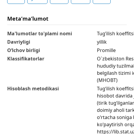
Metaʼmaʼlumot
Ma'lumotlar to'plami nomi
Tugʼilish koeffitsi
Davriyligi
yillik
O‘lchov birligi
Promille
Klassifikatorlar
O`zbekiston Res
hududiy tuzilmala
belgilash tizimi 
(MHOBT)
Hisoblash metodikasi
Tug‘ilish koeffitsi
hisobot davrida j
(tirik tug‘ilganl
doimiy aholi tar
o‘rtacha soniga b
ko‘paytirish orqa
https://lib.stat