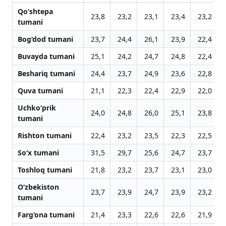
Qo‘shtepa
23,8
23,2
23,1
23,4
23,2
tumani
Bog‘dod tumani
23,7
24,4
26,1
23,9
22,4
Buvayda tumani
25,1
24,2
24,7
24,8
22,4
Beshariq tumani
24,4
23,7
24,9
23,6
22,8
Quva tumani
21,1
22,3
22,4
22,9
22,0
Uchko‘prik
24,0
24,8
26,0
25,1
23,8
tumani
Rishton tumani
22,4
23,2
23,5
22,3
22,5
So‘x tumani
31,5
29,7
25,6
24,7
23,7
Toshloq tumani
21,8
23,2
23,7
23,1
23,0
O‘zbekiston
23,7
23,9
24,7
23,9
23,2
tumani
Farg‘ona tumani
21,4
23,3
22,6
22,6
21,9