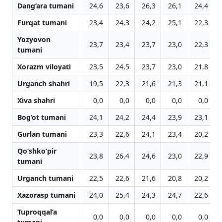
Dang‘ara tumani
24,6
23,6
26,3
26,1
24,4
Furqat tumani
23,4
24,3
24,2
25,1
22,3
Yozyovon
23,7
23,4
23,7
23,0
22,3
tumani
Xorazm viloyati
23,5
24,5
23,7
23,0
21,8
Urganch shahri
19,5
22,3
21,6
21,3
21,1
Xiva shahri
0,0
0,0
0,0
0,0
0,0
Bog‘ot tumani
24,1
24,2
24,4
23,9
23,1
Gurlan tumani
23,3
22,6
24,1
23,4
20,2
Qo‘shko‘pir
23,8
26,4
24,6
23,0
22,9
tumani
Urganch tumani
22,5
22,6
21,6
20,8
20,2
Xazorasp tumani
24,0
25,4
24,3
24,7
22,6
Tuproqqal’a
0,0
0,0
0,0
0,0
0,0