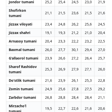
Jondor tumani
25,2
25,4
24,5
23,0
21,9
Shofirkon
21,1
21,5
23,6
21,5
21,6
tumani
Jizzax viloyati
23,4
24,8
26,2
25,6
24,5
Jizzax shahri
19,1
19,3
21,2
21,0
20,4
Arnasoy tumani
20,4
23,3
22,2
23,2
22,5
Baxmal tumani
26,0
27,7
30,1
29,4
27,0
G‘allaorol tumani
23,9
26,6
27,2
26,4
25,7
Sharof Rashidov
25,3
26,9
27,9
27,1
26,0
tumani
Do‘stlik tumani
21,6
23,9
26,1
25,3
22,8
Zomin tumani
24,9
25,6
27,8
27,5
29,2
Zarbdor tumani
26,8
28,8
28,4
28,4
21,1
Mirzacho‘l
19,5
22,7
22,6
21,6
20,6
tumani