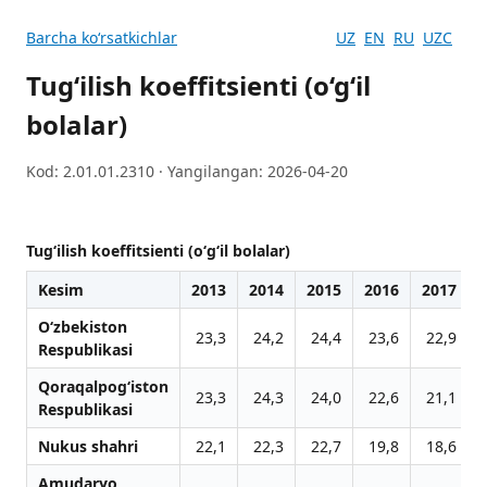
Barcha koʻrsatkichlar
UZ
EN
RU
UZC
Tug‘ilish koeffitsienti (o‘g‘il
bolalar)
Kod: 2.01.01.2310 · Yangilangan: 2026-04-20
Tug‘ilish koeffitsienti (o‘g‘il bolalar)
Kesim
2013
2014
2015
2016
2017
O‘zbekiston
23,3
24,2
24,4
23,6
22,9
Respublikasi
Qoraqalpog‘iston
23,3
24,3
24,0
22,6
21,1
Respublikasi
Nukus shahri
22,1
22,3
22,7
19,8
18,6
Amudaryo