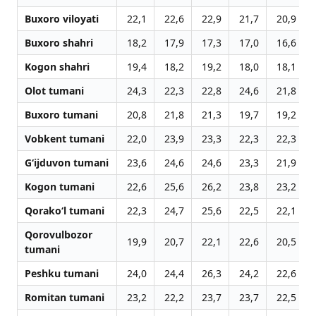
Buxoro viloyati
22,1
22,6
22,9
21,7
20,9
Buxoro shahri
18,2
17,9
17,3
17,0
16,6
Kogon shahri
19,4
18,2
19,2
18,0
18,1
Olot tumani
24,3
22,3
22,8
24,6
21,8
Buxoro tumani
20,8
21,8
21,3
19,7
19,2
Vobkent tumani
22,0
23,9
23,3
22,3
22,3
G‘ijduvon tumani
23,6
24,6
24,6
23,3
21,9
Kogon tumani
22,6
25,6
26,2
23,8
23,2
Qorako‘l tumani
22,3
24,7
25,6
22,5
22,1
Qorovulbozor
19,9
20,7
22,1
22,6
20,5
tumani
Peshku tumani
24,0
24,4
26,3
24,2
22,6
Romitan tumani
23,2
22,2
23,7
23,7
22,5