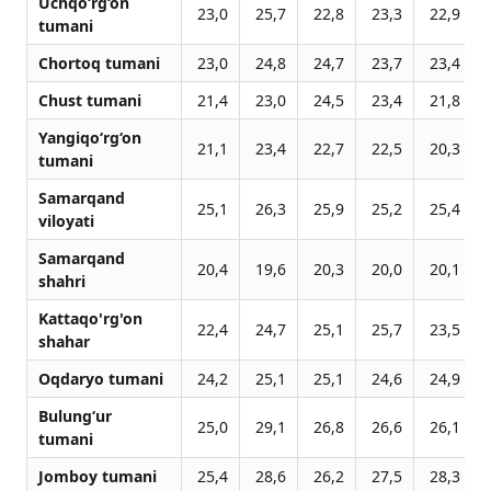
Uchqo‘rg‘on
23,0
25,7
22,8
23,3
22,9
tumani
Chortoq tumani
23,0
24,8
24,7
23,7
23,4
Chust tumani
21,4
23,0
24,5
23,4
21,8
Yangiqo‘rg‘on
21,1
23,4
22,7
22,5
20,3
tumani
Samarqand
25,1
26,3
25,9
25,2
25,4
viloyati
Samarqand
20,4
19,6
20,3
20,0
20,1
shahri
Kattaqo'rg'on
22,4
24,7
25,1
25,7
23,5
shahar
Oqdaryo tumani
24,2
25,1
25,1
24,6
24,9
Bulung‘ur
25,0
29,1
26,8
26,6
26,1
tumani
Jomboy tumani
25,4
28,6
26,2
27,5
28,3