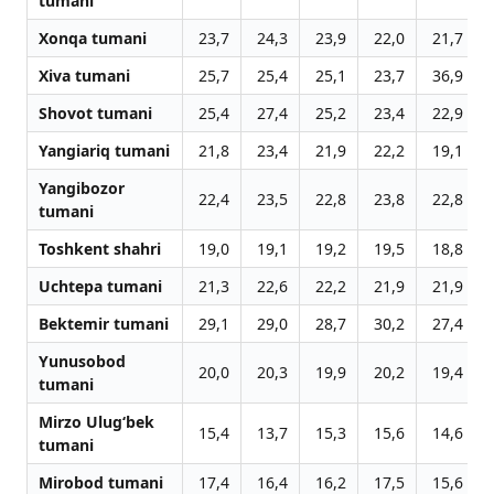
tumani
Xonqa tumani
23,7
24,3
23,9
22,0
21,7
Xiva tumani
25,7
25,4
25,1
23,7
36,9
Shovot tumani
25,4
27,4
25,2
23,4
22,9
Yangiariq tumani
21,8
23,4
21,9
22,2
19,1
Yangibozor
22,4
23,5
22,8
23,8
22,8
tumani
Toshkent shahri
19,0
19,1
19,2
19,5
18,8
Uchtepa tumani
21,3
22,6
22,2
21,9
21,9
Bektemir tumani
29,1
29,0
28,7
30,2
27,4
Yunusobod
20,0
20,3
19,9
20,2
19,4
tumani
Mirzo Ulug‘bek
15,4
13,7
15,3
15,6
14,6
tumani
Mirobod tumani
17,4
16,4
16,2
17,5
15,6