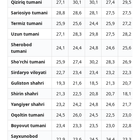
Qiziriq tumani
27,1
30,1
30,1
27,4
29,5
Sariosiyo tumani
28,8
28,6
28,1
27,5
27,5
Termiz tumani
25,9
25,6
24,4
25,9
27,2
Uzun tumani
27,1
28,3
29,8
27,5
28,2
Sherobod
24,1
24,4
24,8
24,6
25,6
tumani
Sho‘rchi tumani
25,9
27,4
30,2
28,3
26,9
Sirdaryo viloyati
22,7
23,4
23,4
23,2
22,3
Guliston shahri
19,3
21,6
18,5
21,3
20,7
Shirin shahri
21,3
22,5
20,8
20,7
18,1
Yangiyer shahri
23,2
24,2
24,8
24,6
21,7
Oqoltin tumani
24,5
26,0
24,5
22,5
23,0
Boyovut tumani
23,4
23,3
23,5
23,0
22,8
Sayxunobod
22,9
23,6
24,5
24,4
23,3