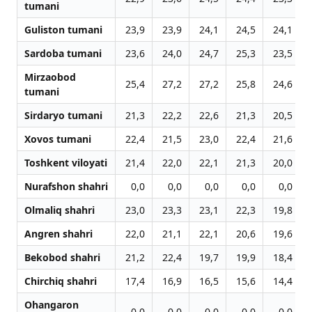
tumani
Guliston tumani
23,9
23,9
24,1
24,5
24,1
Sardoba tumani
23,6
24,0
24,7
25,3
23,5
Mirzaobod
25,4
27,2
27,2
25,8
24,6
tumani
Sirdaryo tumani
21,3
22,2
22,6
21,3
20,5
Xovos tumani
22,4
21,5
23,0
22,4
21,6
Toshkent viloyati
21,4
22,0
22,1
21,3
20,0
Nurafshon shahri
0,0
0,0
0,0
0,0
0,0
Olmaliq shahri
23,0
23,3
23,1
22,3
19,8
Angren shahri
22,0
21,1
22,1
20,6
19,6
Bekobod shahri
21,2
22,4
19,7
19,9
18,4
Chirchiq shahri
17,4
16,9
16,5
15,6
14,4
Ohangaron
0,0
0,0
0,0
0,0
0,0