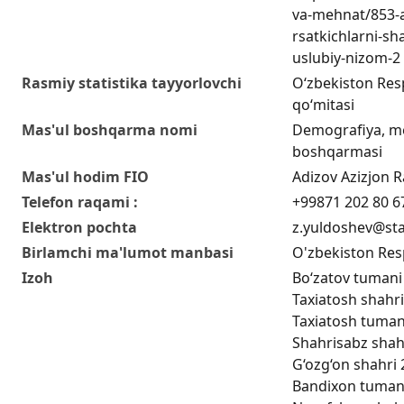
va-mehnat/853-a
rsatkichlarni-sha
uslubiy-nizom-2
Rasmiy statistika tayyorlovchi
O‘zbekiston Respu
qo‘mitasi
Mas'ul boshqarma nomi
Demografiya, me
boshqarmasi
Mas'ul hodim FIO
Adizov Azizjon Ra
Telefon raqami :
+99871 202 80 6
Elektron pochta
z.yuldoshev@sta
Birlamchi ma'lumot manbasi
O'zbekiston Resp
Izoh
Bo‘zatov tumani 
Taxiatosh shahri
Taxiatosh tumani
Shahrisabz shahr
G‘ozg‘on shahri 
Bandixon tumani 