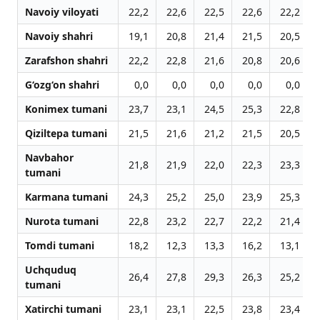
Navoiy viloyati
22,2
22,6
22,5
22,6
22,2
Navoiy shahri
19,1
20,8
21,4
21,5
20,5
Zarafshon shahri
22,2
22,8
21,6
20,8
20,6
G‘ozg‘on shahri
0,0
0,0
0,0
0,0
0,0
Konimex tumani
23,7
23,1
24,5
25,3
22,8
Qiziltepa tumani
21,5
21,6
21,2
21,5
20,5
Navbahor
21,8
21,9
22,0
22,3
23,3
tumani
Karmana tumani
24,3
25,2
25,0
23,9
25,3
Nurota tumani
22,8
23,2
22,7
22,2
21,4
Tomdi tumani
18,2
12,3
13,3
16,2
13,1
Uchquduq
26,4
27,8
29,3
26,3
25,2
tumani
Xatirchi tumani
23,1
23,1
22,5
23,8
23,4