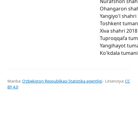
Nurafshon shahri
Ohangaron shahri
Yangiyo'l shahri 
Toshkent tumani 
Xiva shahri 2018 
Tuproqqal’a tuma
Yangihayot tuman
Ko'kdala tumani 
Manba:
Oʻzbekiston Respublikasi Statistika agentligi
· Litsenziya:
CC
BY 4.0