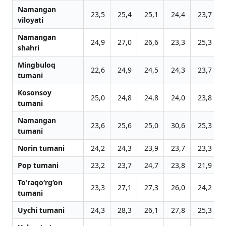
Namangan
23,5
25,4
25,1
24,4
23,7
viloyati
Namangan
24,9
27,0
26,6
23,3
25,3
shahri
Mingbuloq
22,6
24,9
24,5
24,3
23,7
tumani
Kosonsoy
25,0
24,8
24,8
24,0
23,8
tumani
Namangan
23,6
25,6
25,0
30,6
25,3
tumani
Norin tumani
24,2
24,3
23,9
23,7
23,3
Pop tumani
23,2
23,7
24,7
23,8
21,9
To‘raqo‘rg‘on
23,3
27,1
27,3
26,0
24,2
tumani
Uychi tumani
24,3
28,3
26,1
27,8
25,3