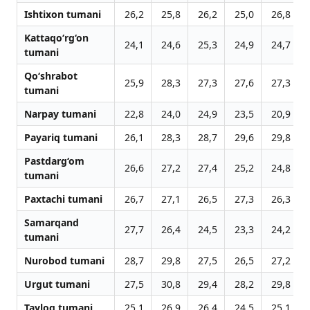
Ishtixon tumani
26,2
25,8
26,2
25,0
26,8
Kattaqo‘rg‘on
24,1
24,6
25,3
24,9
24,7
tumani
Qo‘shrabot
25,9
28,3
27,3
27,6
27,3
tumani
Narpay tumani
22,8
24,0
24,9
23,5
20,9
Payariq tumani
26,1
28,3
28,7
29,6
29,8
Pastdarg‘om
26,6
27,2
27,4
25,2
24,8
tumani
Paxtachi tumani
26,7
27,1
26,5
27,3
26,3
Samarqand
27,7
26,4
24,5
23,3
24,2
tumani
Nurobod tumani
28,7
29,8
27,5
26,5
27,2
Urgut tumani
27,5
30,8
29,4
28,2
29,8
Tayloq tumani
25,1
26,9
26,4
24,5
25,1