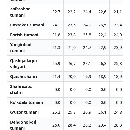
Zafarobod
22,7
22,2
24,4
22,6
21,1
tumani
Paxtakor tumani
24,1
23,5
24,9
26,5
23,4
Forish tumani
21,8
23,8
25,8
22,4
24,9
Yangiobod
21,3
21,0
24,7
22,9
23,9
tumani
Qashqadaryo
25,9
26,7
27,1
26,3
25,3
viloyati
Qarshi shahri
21,4
20,0
19,9
18,9
18,9
Shahrisabz
0,0
0,0
0,0
0,0
0,0
shahri
Ko‘kdala tumani
0,0
0,0
0,0
0,0
0,0
G‘uzor tumani
25,2
25,8
26,9
26,1
24,8
Dehqonobod
26,0
28,4
28,2
29,4
28,3
tumani