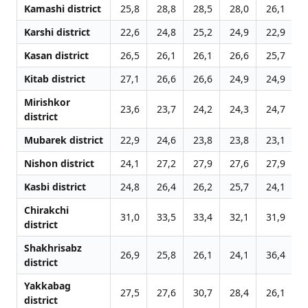
Kamashi district
25,8
28,8
28,5
28,0
26,1
2
Karshi district
22,6
24,8
25,2
24,9
22,9
2
Kasan district
26,5
26,1
26,1
26,6
25,7
2
Kitab district
27,1
26,6
26,6
24,9
24,9
2
Mirishkor
23,6
23,7
24,2
24,3
24,7
2
district
Mubarek district
22,9
24,6
23,8
23,8
23,1
2
Nishon district
24,1
27,2
27,9
27,6
27,9
2
Kasbi district
24,8
26,4
26,2
25,7
24,1
2
Chirakchi
31,0
33,5
33,4
32,1
31,9
3
district
Shakhrisabz
26,9
25,8
26,1
24,1
36,4
2
district
Yakkabag
27,5
27,6
30,7
28,4
26,1
2
district