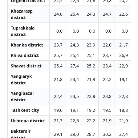
Urgench district
22,5
22,6
21,6
20,8
20,2
2
Khazarasp
24,0
25,4
24,3
24,7
22,6
2
district
Tuprakkala
0,0
0,0
0,0
0,0
0,0
district
Khanka district
23,7
24,3
23,9
22,0
21,7
2
Khiva district
25,7
25,4
25,1
23,7
36,9
2
Shavat district
25,4
27,4
25,2
23,4
22,9
2
Yangiaryk
21,8
23,4
21,9
22,2
19,1
2
district
Yangibazar
22,4
23,5
22,8
23,8
22,8
2
district
Tashkent city
19,0
19,1
19,2
19,5
18,8
1
Uchtepa district
21,3
22,6
22,2
21,9
21,9
2
Bektemir
29,1
29,0
28,7
30,2
27,4
2
district