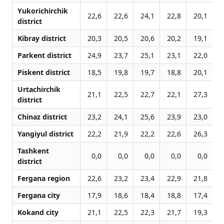
Yukorichirchik
22,6
22,6
24,1
22,8
20,1
2
district
Kibray district
20,3
20,5
20,6
20,2
19,1
2
Parkent district
24,9
23,7
25,1
23,1
22,0
2
Piskent district
18,5
19,8
19,7
18,8
20,1
2
Urtachirchik
21,1
22,5
22,7
22,1
27,3
2
district
Chinaz district
23,2
24,1
25,6
23,9
23,0
2
Yangiyul district
22,2
21,9
22,2
22,6
26,3
2
Tashkent
0,0
0,0
0,0
0,0
0,0
2
district
Fergana region
22,6
23,2
23,4
22,9
21,8
2
Fergana city
17,9
18,6
18,4
18,8
17,4
1
Kokand city
21,1
22,5
22,3
21,7
19,3
2