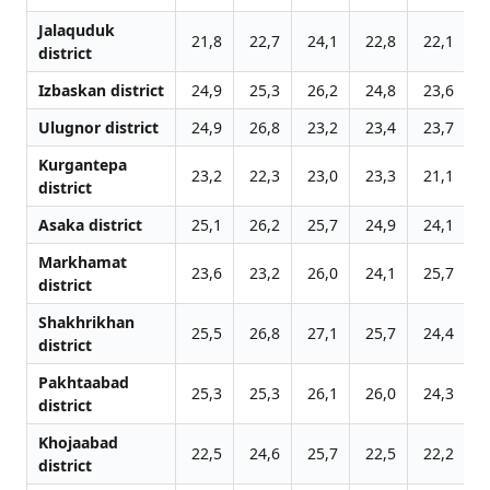
Jalаquduk
21,8
22,7
24,1
22,8
22,1
2
district
Izbaskan district
24,9
25,3
26,2
24,8
23,6
2
Ulugnor district
24,9
26,8
23,2
23,4
23,7
2
Kurgantepa
23,2
22,3
23,0
23,3
21,1
2
district
Asaka district
25,1
26,2
25,7
24,9
24,1
2
Markhamat
23,6
23,2
26,0
24,1
25,7
2
district
Shakhrikhan
25,5
26,8
27,1
25,7
24,4
2
district
Pakhtaabad
25,3
25,3
26,1
26,0
24,3
2
district
Khojaabad
22,5
24,6
25,7
22,5
22,2
2
district