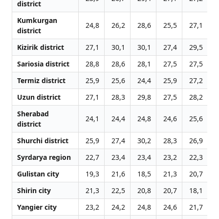
district
Kumkurgan
24,8
26,2
28,6
25,5
27,1
2
district
Kizirik district
27,1
30,1
30,1
27,4
29,5
2
Sariosia district
28,8
28,6
28,1
27,5
27,5
2
Termiz district
25,9
25,6
24,4
25,9
27,2
2
Uzun district
27,1
28,3
29,8
27,5
28,2
2
Sherabad
24,1
24,4
24,8
24,6
25,6
2
district
Shurchi district
25,9
27,4
30,2
28,3
26,9
2
Syrdarya region
22,7
23,4
23,4
23,2
22,3
2
Gulistan city
19,3
21,6
18,5
21,3
20,7
2
Shirin city
21,3
22,5
20,8
20,7
18,1
1
Yangier city
23,2
24,2
24,8
24,6
21,7
2