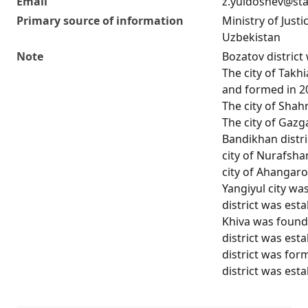
Email
z.yuldoshev@sta
Primary source of information
Ministry of Justi
Uzbekistan
Note
Bozatov district
The city of Takh
and formed in 20
The city of Shah
The city of Gaz
Bandikhan distri
city of Nurafsha
city of Ahangar
Yangiyul city wa
district was esta
Khiva was found
district was est
district was for
district was esta