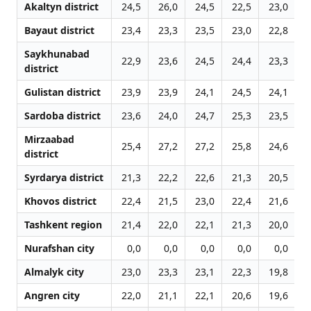
Akaltyn district
24,5
26,0
24,5
22,5
23,0
2
Bayaut district
23,4
23,3
23,5
23,0
22,8
2
Saykhunabad
22,9
23,6
24,5
24,4
23,3
2
district
Gulistan district
23,9
23,9
24,1
24,5
24,1
2
Sardoba district
23,6
24,0
24,7
25,3
23,5
2
Mirzaabad
25,4
27,2
27,2
25,8
24,6
2
district
Syrdarya district
21,3
22,2
22,6
21,3
20,5
2
Khovos district
22,4
21,5
23,0
22,4
21,6
2
Tashkent region
21,4
22,0
22,1
21,3
20,0
2
Nurafshan city
0,0
0,0
0,0
0,0
0,0
1
Almalyk city
23,0
23,3
23,1
22,3
19,8
2
Angren city
22,0
21,1
22,1
20,6
19,6
1