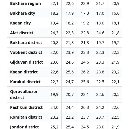
Bukhara region
22,1
22,6
22,9
21,7
20,9
2
Bukhara city
18,2
17,9
17,3
17,0
16,6
1
Kagan city
19,4
18,2
19,2
18,0
18,1
1
Alat district
24,3
22,3
22,8
24,6
21,8
2
Bukhara district
20,8
21,8
21,3
19,7
19,2
2
Vobkent district
22,0
23,9
23,3
22,3
22,3
2
Gijduvan district
23,6
24,6
24,6
23,3
21,9
2
Kagan district
22,6
25,6
26,2
23,8
23,2
2
Karakul district
22,3
24,7
25,6
22,5
22,1
2
Qorovulbozor
19,9
20,7
22,1
22,6
20,5
1
district
Peshkun district
24,0
24,4
26,3
24,2
22,6
2
Romitan district
23,2
22,2
23,7
23,7
22,5
2
Jondor district
25,2
25,4
24,5
23,0
21,9
2