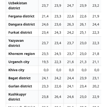
Uzbekistan
23,7
23,9
24,7
23,9
23,2
2
district
Fergana district
21,4
23,3
22,6
22,6
21,9
2
Dangara district
24,6
23,6
26,3
26,1
24,4
2
Furkat district
23,4
24,3
24,2
25,1
22,3
2
Yazyavan
23,7
23,4
23,7
23,0
22,3
2
district
Khorezm region
23,5
24,5
23,7
23,0
21,8
2
Urgench city
19,5
22,3
21,6
21,3
21,1
2
Khiva city
0,0
0,0
0,0
0,0
0,0
2
Bagat district
24,1
24,2
24,4
23,9
23,1
2
Gurlan district
23,3
22,6
24,1
23,4
20,2
2
Kushkupyr
23,8
26,4
24,6
23,0
22,9
2
district