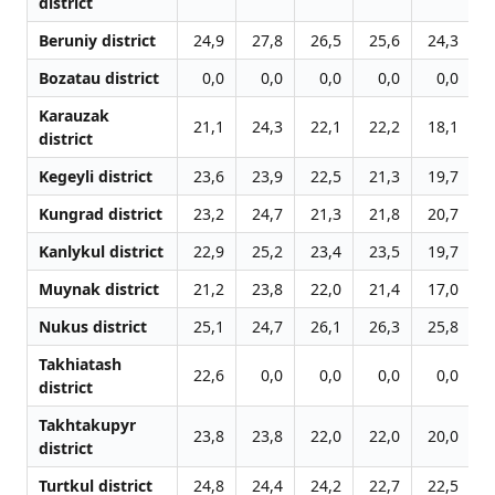
district
Beruniy district
24,9
27,8
26,5
25,6
24,3
2
Bozatau district
0,0
0,0
0,0
0,0
0,0
Karauzak
21,1
24,3
22,1
22,2
18,1
2
district
Kegeyli district
23,6
23,9
22,5
21,3
19,7
1
Kungrad district
23,2
24,7
21,3
21,8
20,7
1
Kanlykul district
22,9
25,2
23,4
23,5
19,7
2
Muynak district
21,2
23,8
22,0
21,4
17,0
1
Nukus district
25,1
24,7
26,1
26,3
25,8
2
Takhiatash
22,6
0,0
0,0
0,0
0,0
1
district
Takhtakupyr
23,8
23,8
22,0
22,0
20,0
1
district
Turtkul district
24,8
24,4
24,2
22,7
22,5
2