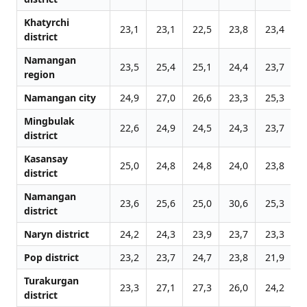
Khatyrchi
23,1
23,1
22,5
23,8
23,4
2
district
Namangan
23,5
25,4
25,1
24,4
23,7
2
region
Namangan city
24,9
27,0
26,6
23,3
25,3
2
Mingbulak
22,6
24,9
24,5
24,3
23,7
2
district
Kasansay
25,0
24,8
24,8
24,0
23,8
2
district
Namangan
23,6
25,6
25,0
30,6
25,3
2
district
Naryn district
24,2
24,3
23,9
23,7
23,3
2
Pop district
23,2
23,7
24,7
23,8
21,9
2
Turakurgan
23,3
27,1
27,3
26,0
24,2
2
district