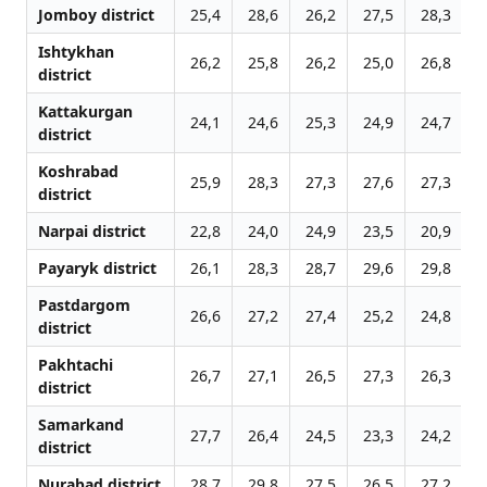
Jomboy district
25,4
28,6
26,2
27,5
28,3
2
Ishtykhan
26,2
25,8
26,2
25,0
26,8
2
district
Kattakurgan
24,1
24,6
25,3
24,9
24,7
2
district
Koshrabad
25,9
28,3
27,3
27,6
27,3
2
district
Narpai district
22,8
24,0
24,9
23,5
20,9
2
Payaryk district
26,1
28,3
28,7
29,6
29,8
3
Pastdargom
26,6
27,2
27,4
25,2
24,8
2
district
Pakhtachi
26,7
27,1
26,5
27,3
26,3
2
district
Samarkand
27,7
26,4
24,5
23,3
24,2
2
district
Nurabad district
28,7
29,8
27,5
26,5
27,2
2