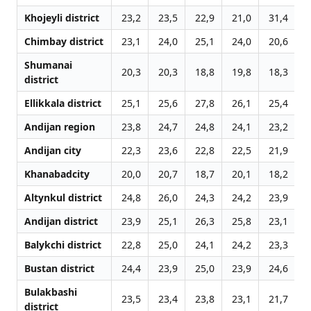
Khojeyli district
23,2
23,5
22,9
21,0
31,4
2
Chimbay district
23,1
24,0
25,1
24,0
20,6
2
Shumanai
20,3
20,3
18,8
19,8
18,3
1
district
Ellikkala district
25,1
25,6
27,8
26,1
25,4
2
Andijan region
23,8
24,7
24,8
24,1
23,2
2
Andijan city
22,3
23,6
22,8
22,5
21,9
2
Khanabadcity
20,0
20,7
18,7
20,1
18,2
2
Altynkul district
24,8
26,0
24,3
24,2
23,9
2
Andijan district
23,9
25,1
26,3
25,8
23,1
2
Balykchi district
22,8
25,0
24,1
24,2
23,3
2
Bustan district
24,4
23,9
25,0
23,9
24,6
2
Bulakbashi
23,5
23,4
23,8
23,1
21,7
2
district