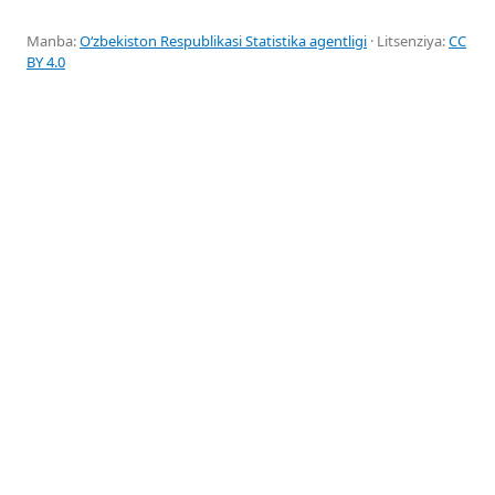
Manba:
Oʻzbekiston Respublikasi Statistika agentligi
· Litsenziya:
CC
BY 4.0