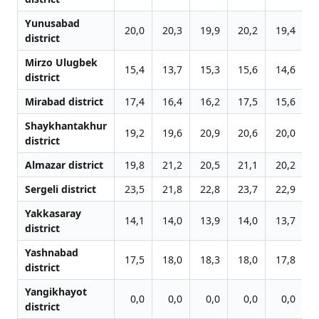
Yunusabad
20,0
20,3
19,9
20,2
19,4
1
district
Mirzo Ulugbek
15,4
13,7
15,3
15,6
14,6
1
district
Mirabad district
17,4
16,4
16,2
17,5
15,6
1
Shaykhantakhur
19,2
19,6
20,9
20,6
20,0
2
district
Almazar district
19,8
21,2
20,5
21,1
20,2
2
Sergeli district
23,5
21,8
22,8
23,7
22,9
2
Yakkasaray
14,1
14,0
13,9
14,0
13,7
1
district
Yashnabad
17,5
18,0
18,3
18,0
17,8
1
district
Yangikhayot
0,0
0,0
0,0
0,0
0,0
district