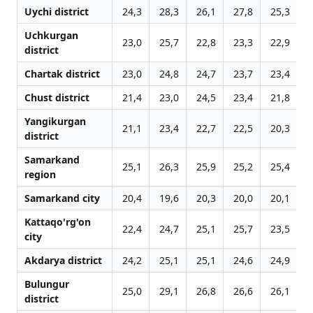
Uychi district
24,3
28,3
26,1
27,8
25,3
2
Uchkurgan
23,0
25,7
22,8
23,3
22,9
2
district
Chartak district
23,0
24,8
24,7
23,7
23,4
2
Chust district
21,4
23,0
24,5
23,4
21,8
2
Yangikurgan
21,1
23,4
22,7
22,5
20,3
2
district
Samarkand
25,1
26,3
25,9
25,2
25,4
2
region
Samarkand city
20,4
19,6
20,3
20,0
20,1
2
Kattaqo'rg'on
22,4
24,7
25,1
25,7
23,5
2
city
Akdarya district
24,2
25,1
25,1
24,6
24,9
2
Bulungur
25,0
29,1
26,8
26,6
26,1
2
district