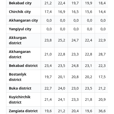
Bekabad city
21,2
22,4
19,7
19,9
18,4
1
Chirchik city
17,4
16,9
16,5
15,6
14,4
1
Akhangaran city
0,0
0,0
0,0
0,0
0,0
1
Yangiyul city
0,0
0,0
0,0
0,0
0,0
1
Akkurgan
23,8
25,2
24,7
22,4
22,9
2
district
Akhangaran
21,0
22,8
23,3
22,8
28,7
2
district
Bekabad district
23,4
23,5
24,8
23,1
22,3
2
Bostanlyk
19,7
20,1
20,8
20,2
17,5
1
district
Buka district
22,7
24,0
23,0
23,5
21,2
2
Kuyichirchik
21,4
24,1
23,3
21,8
20,9
2
district
Zangiata district
19,6
21,2
20,4
19,6
36,6
2