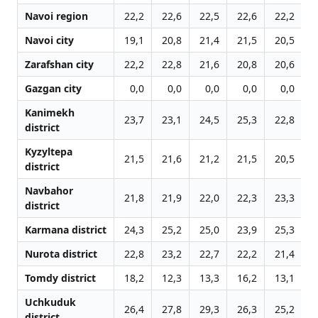
Navoi region
22,2
22,6
22,5
22,6
22,2
2
Navoi city
19,1
20,8
21,4
21,5
20,5
2
Zarafshan city
22,2
22,8
21,6
20,8
20,6
2
Gazgan city
0,0
0,0
0,0
0,0
0,0
Kanimekh
23,7
23,1
24,5
25,3
22,8
1
district
Kyzyltepa
21,5
21,6
21,2
21,5
20,5
2
district
Navbahor
21,8
21,9
22,0
22,3
23,3
2
district
Karmana district
24,3
25,2
25,0
23,9
25,3
2
Nurota district
22,8
23,2
22,7
22,2
21,4
2
Tomdy district
18,2
12,3
13,3
16,2
13,1
1
Uchkuduk
26,4
27,8
29,3
26,3
25,2
2
district