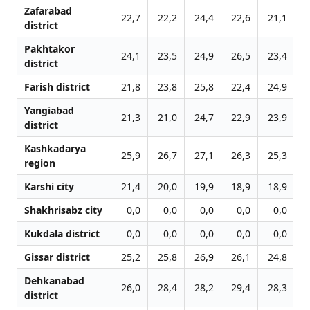
Zafarabad
22,7
22,2
24,4
22,6
21,1
2
district
Pakhtakor
24,1
23,5
24,9
26,5
23,4
2
district
Farish district
21,8
23,8
25,8
22,4
24,9
2
Yangiabad
21,3
21,0
24,7
22,9
23,9
2
district
Kashkadarya
25,9
26,7
27,1
26,3
25,3
2
region
Karshi city
21,4
20,0
19,9
18,9
18,9
1
Shakhrisabz city
0,0
0,0
0,0
0,0
0,0
2
Kukdala district
0,0
0,0
0,0
0,0
0,0
Gissar district
25,2
25,8
26,9
26,1
24,8
2
Dehkanabad
26,0
28,4
28,2
29,4
28,3
2
district