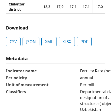
Chilanzar
18,3
17,9
17,1
17,1
17,0
1
district
Download
CSV
JSON
XML
XLSX
PDF
Metadata
Indicator name
Fertility Rate (bo
Periodicity
annual
Unit of measurement
Per mill
Classifiers
Departmental cla
designation of ad
structures( obje
Uzbekistan