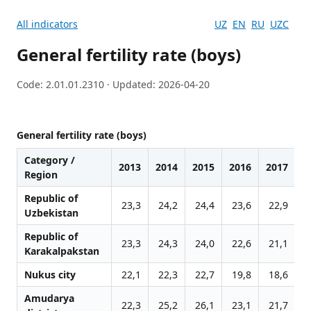
All indicators
UZ
EN
RU
UZC
General fertility rate (boys)
Code: 2.01.01.2310 · Updated: 2026-04-20
General fertility rate (boys)
Category /
2013
2014
2015
2016
2017
2
Region
Republic of
23,3
24,2
24,4
23,6
22,9
2
Uzbekistan
Republic of
23,3
24,3
24,0
22,6
21,1
2
Karakalpakstan
Nukus city
22,1
22,3
22,7
19,8
18,6
1
Amudarya
22,3
25,2
26,1
23,1
21,7
2