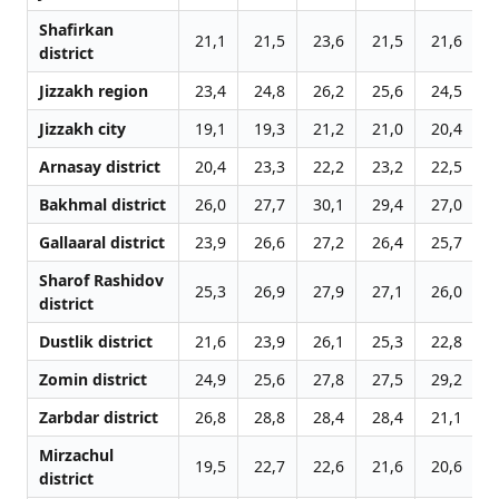
Shafirkan
21,1
21,5
23,6
21,5
21,6
2
district
Jizzakh region
23,4
24,8
26,2
25,6
24,5
2
Jizzakh city
19,1
19,3
21,2
21,0
20,4
2
Arnasay district
20,4
23,3
22,2
23,2
22,5
2
Bakhmal district
26,0
27,7
30,1
29,4
27,0
3
Gallaaral district
23,9
26,6
27,2
26,4
25,7
2
Sharof Rashidov
25,3
26,9
27,9
27,1
26,0
2
district
Dustlik district
21,6
23,9
26,1
25,3
22,8
2
Zomin district
24,9
25,6
27,8
27,5
29,2
2
Zarbdar district
26,8
28,8
28,4
28,4
21,1
2
Mirzachul
19,5
22,7
22,6
21,6
20,6
2
district