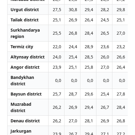
Urgut district
27,5
30,8
29,4
28,2
29,8
3
Tailak district
25,1
26,9
26,4
24,5
25,1
2
Surkhandarya
25,5
26,8
28,4
26,5
27,0
2
region
Termiz city
22,0
24,4
28,9
23,6
23,2
2
Altynsay district
24,0
25,4
28,5
26,0
26,6
2
Angor district
23,9
25,1
25,8
27,0
26,4
2
Bandykhan
0,0
0,0
0,0
0,0
0,0
district
Baysun district
25,7
28,7
29,6
25,4
27,8
2
Muzrabad
26,2
26,9
29,4
26,7
28,4
2
district
Denau district
26,2
27,0
28,1
26,9
26,8
2
Jarkurgan
23,9
26,7
29,4
27,1
27,2
2