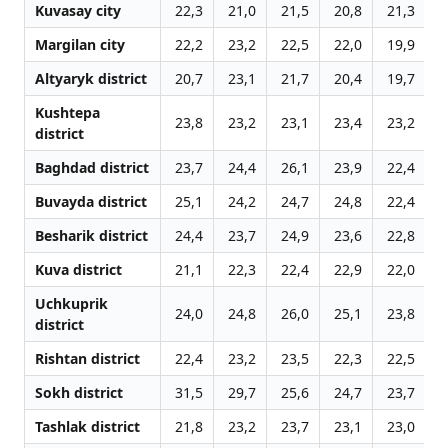
Kuvasay city
22,3
21,0
21,5
20,8
21,3
2
Margilan city
22,2
23,2
22,5
22,0
19,9
2
Altyaryk district
20,7
23,1
21,7
20,4
19,7
2
Kushtepa
23,8
23,2
23,1
23,4
23,2
2
district
Baghdad district
23,7
24,4
26,1
23,9
22,4
2
Buvayda district
25,1
24,2
24,7
24,8
22,4
2
Besharik district
24,4
23,7
24,9
23,6
22,8
2
Kuva district
21,1
22,3
22,4
22,9
22,0
2
Uchkuprik
24,0
24,8
26,0
25,1
23,8
2
district
Rishtan district
22,4
23,2
23,5
22,3
22,5
2
Sokh district
31,5
29,7
25,6
24,7
23,7
2
Tashlak district
21,8
23,2
23,7
23,1
23,0
2