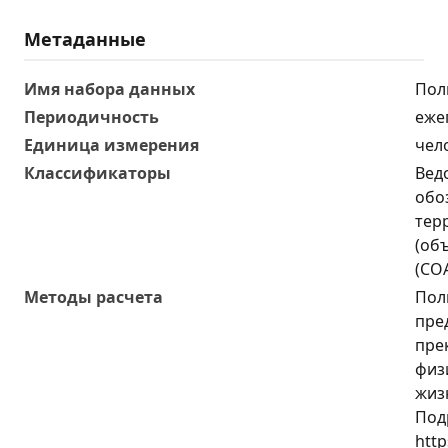
Метаданные
Имя набора данных
Пол
Периодичность
еже
Единица измерения
чел
Классификаторы
Вед
обо
тер
(об
(СО
Методы расчета
Пол
пре
пре
физ
жиз
Под
http