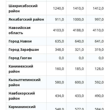
Шахрисабзский
1240,0
1410,0
1412,0
район
Яккабагский район
911,0
1000,0
997,0
Навоийская
4103,0
4188,0
4110,0
область
Город Навои
635,0
640,0
641,0
Город Заpафшан
348,0
321,0
319,0
Город Газган
0,0
0,0
0,0
Канимехский
160,0
185,0
128,0
район
Кызылтепинский
580,0
600,0
592,0
район
Навбахорский
434,0
433,0
490,0
район
Карманинский
548,0
577,0
584,0