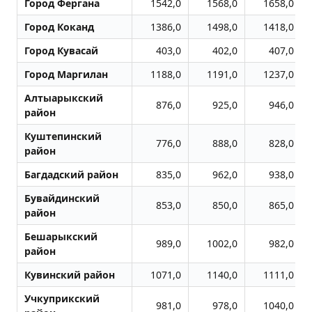
Город Фергана
1542,0
1568,0
1658,0
Город Коканд
1386,0
1498,0
1418,0
Город Кувасай
403,0
402,0
407,0
Город Маpгилан
1188,0
1191,0
1237,0
Алтыарыкский
876,0
925,0
946,0
район
Куштепинский
776,0
888,0
828,0
район
Багдадский район
835,0
962,0
938,0
Бувайдинский
853,0
850,0
865,0
район
Бешарыкский
989,0
1002,0
982,0
район
Кувинский район
1071,0
1140,0
1111,0
Учкуприкский
981,0
978,0
1040,0