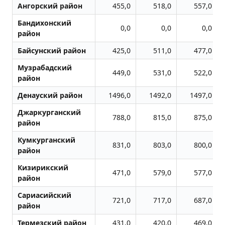
Ангорский район
455,0
518,0
557,0
Бандихонский
0,0
0,0
0,0
район
Байсунский район
425,0
511,0
477,0
Музрабадский
449,0
531,0
522,0
район
Денауский район
1496,0
1492,0
1497,0
Джаркурганский
788,0
815,0
875,0
район
Кумкурганский
831,0
803,0
800,0
район
Кизирикский
471,0
579,0
577,0
район
Сариасийский
721,0
717,0
687,0
район
Термезский район
431,0
420,0
469,0