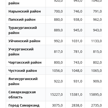
920,0
945,0
1040,0
район
Нарынский район
700,0
746,0
791,0
Папский район
880,0
938,0
962,0
Туракурганский
889,0
945,0
943,0
район
Уйчинский район
992,0
1031,0
1133,0
Учкурганский
817,0
781,0
815,0
район
Чартакский район
800,0
743,0
802,0
Чустский район
1056,0
1048,0
1065,0
Янгикурганский
922,0
931,0
909,0
район
Самаркандская
15227,0
15381,0
15895,0
область
Город Самарканд
3075,0
2838,0
2735,0