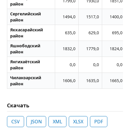
1799,0
1930,0
1851,0
район
Сергелийский
1494,0
1517,0
1400,0
район
Яккасарайский
635,0
629,0
695,0
район
Яшнободский
1832,0
1779,0
1824,0
район
Янгихаётский
0,0
0,0
0,0
район
Чиланзарский
1606,0
1635,0
1665,0
район
Скачать
CSV
JSON
XML
XLSX
PDF