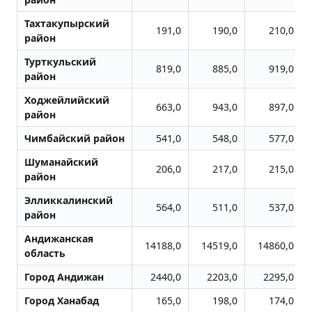
Тахтакупырский
191,0
190,0
210,0
район
Турткульский
819,0
885,0
919,0
район
Ходжейлийский
663,0
943,0
897,0
район
Чимбайский район
541,0
548,0
577,0
Шуманайский
206,0
217,0
215,0
район
Элликкалинский
564,0
511,0
537,0
район
Андижанская
14188,0
14519,0
14860,0
область
Город Андижан
2440,0
2203,0
2295,0
Город Ханабад
165,0
198,0
174,0