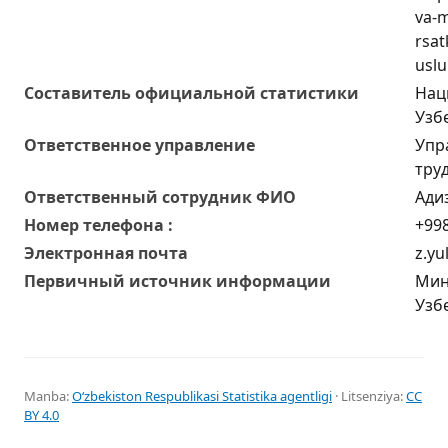
va-
rsat
uslu
Составитель официальной статистики
Нац
Узб
Ответственное управление
Упр
тру
Oтветственный сотрудник ФИО
Ади
Номер телефона :
+998
Электронная почта
z.yu
Первичный источник информации
Мин
Узб
Manba:
Oʻzbekiston Respublikasi Statistika agentligi
· Litsenziya:
CC
BY 4.0