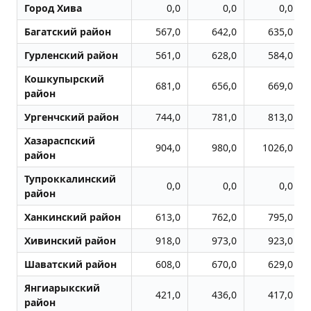
Город Хива
0,0
0,0
0,0
Багатский район
567,0
642,0
635,0
Гурленский район
561,0
628,0
584,0
Кошкупырский
681,0
656,0
669,0
район
Ургенчский район
744,0
781,0
813,0
Хазараспский
904,0
980,0
1026,0
район
Тупроккалинский
0,0
0,0
0,0
район
Ханкинский район
613,0
762,0
795,0
Хивинский район
918,0
973,0
923,0
Шаватский район
608,0
670,0
629,0
Янгиарыкский
421,0
436,0
417,0
район