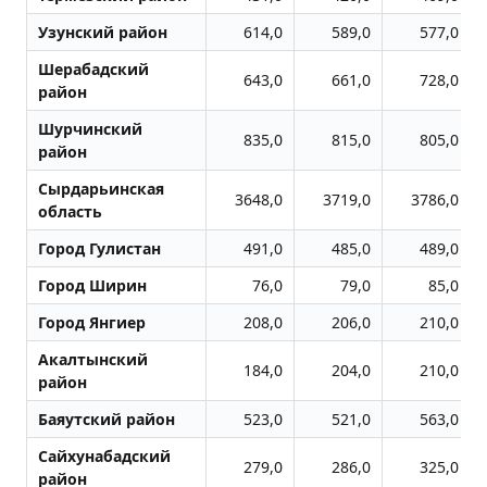
Узунский район
614,0
589,0
577,0
Шерабадский
643,0
661,0
728,0
район
Шурчинский
835,0
815,0
805,0
район
Сырдарьинская
3648,0
3719,0
3786,0
область
Город Гулистан
491,0
485,0
489,0
Город Ширин
76,0
79,0
85,0
Город Янгиер
208,0
206,0
210,0
Акалтынский
184,0
204,0
210,0
район
Баяутский район
523,0
521,0
563,0
Сайхунабадский
279,0
286,0
325,0
район