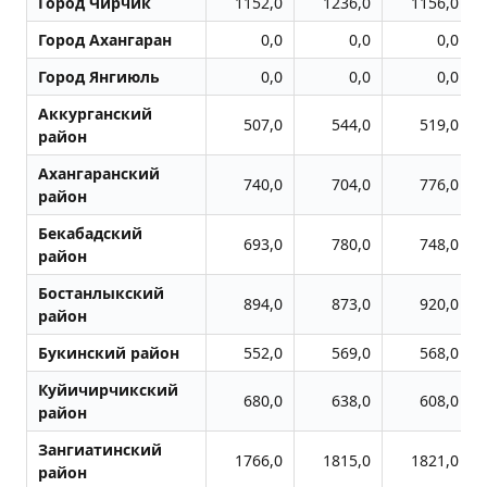
Город Чиpчик
1152,0
1236,0
1156,0
Город Ахангаран
0,0
0,0
0,0
Город Янгиюль
0,0
0,0
0,0
Аккурганский
507,0
544,0
519,0
район
Ахангаранский
740,0
704,0
776,0
район
Бекабадский
693,0
780,0
748,0
район
Бостанлыкский
894,0
873,0
920,0
район
Букинский район
552,0
569,0
568,0
Куйичирчикский
680,0
638,0
608,0
район
Зангиатинский
1766,0
1815,0
1821,0
район