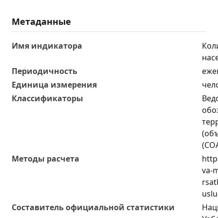
Метаданные
Имя индикатора
Кол
нас
Периодичность
еже
Единица измерения
чел
Классификаторы
Вед
обо
тер
(об
(СО
Методы расчета
http
va-
rsat
uslu
Составитель официальной статистики
Нац