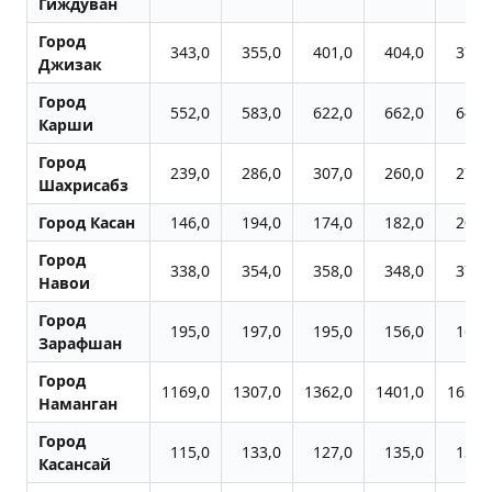
Гиждуван
Город
343,0
355,0
401,0
404,0
378,
Джизак
Город
552,0
583,0
622,0
662,0
646,
Карши
Город
239,0
286,0
307,0
260,0
272,
Шахрисабз
Город Касан
146,0
194,0
174,0
182,0
209,
Город
338,0
354,0
358,0
348,0
377,
Навои
Город
195,0
197,0
195,0
156,0
169,
Заpафшан
Город
1169,0
1307,0
1362,0
1401,0
1639,
Наманган
Город
115,0
133,0
127,0
135,0
139,
Касансай