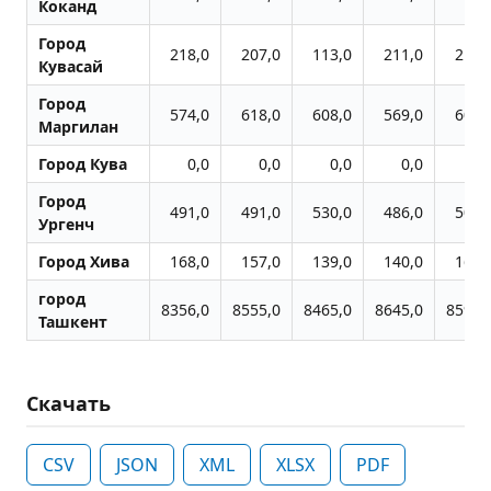
Коканд
Город
218,0
207,0
113,0
211,0
211,
Кувасай
Город
574,0
618,0
608,0
569,0
600,
Маpгилан
Город Кува
0,0
0,0
0,0
0,0
0,
Город
491,0
491,0
530,0
486,0
500,
Ургенч
Город Хива
168,0
157,0
139,0
140,0
169,
город
8356,0
8555,0
8465,0
8645,0
8590,
Ташкент
Скачать
CSV
JSON
XML
XLSX
PDF