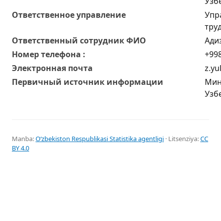
Узб
Ответственное управление
Упр
тру
Oтветственный сотрудник ФИО
Ади
Номер телефона :
+998
Электронная почта
z.yu
Первичный источник информации
Мин
Узб
Manba:
Oʻzbekiston Respublikasi Statistika agentligi
· Litsenziya:
CC
BY 4.0