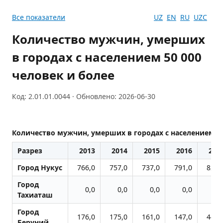
Все показатели
UZ
EN
RU
UZC
Количество мужчин, умерших
в городах с населением 50 000
человек и более
Код: 2.01.01.0044 · Обновлено: 2026-06-30
Количество мужчин, умерших в городах с населением 50
Разрез
2013
2014
2015
2016
201
Город Нукус
766,0
757,0
737,0
791,0
824,
Город
0,0
0,0
0,0
0,0
0,
Тахиаташ
Город
176,0
175,0
161,0
147,0
449,
Беруний