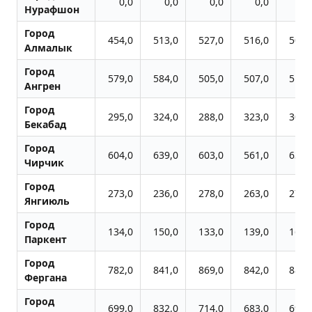
0,0
0,0
0,0
0,0
0,
Нурафшон
Город
454,0
513,0
527,0
516,0
502,
Алмалык
Город
579,0
584,0
505,0
507,0
516,
Ангрен
Город
295,0
324,0
288,0
323,0
304,
Бекабад
Город
604,0
639,0
603,0
561,0
639,
Чиpчик
Город
273,0
236,0
278,0
263,0
273,
Янгиюль
Город
134,0
150,0
133,0
139,0
162,
Паркент
Город
782,0
841,0
869,0
842,0
885,
Фергана
Город
699,0
832,0
714,0
683,0
698,