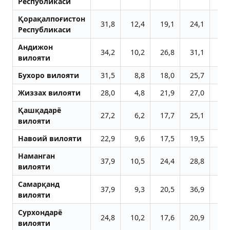
Республикаси
Қорақалпоғистон
31,8
12,4
19,1
24,1
29
Республикаси
Aндижон
34,2
10,2
26,8
31,1
31
вилояти
Бухоро вилояти
31,5
8,8
18,0
25,7
29
Жиззах вилояти
28,0
4,8
21,9
27,0
26
Қашқадарё
27,2
6,2
17,7
25,1
25
вилояти
Навоий вилояти
22,9
9,6
17,5
19,5
21
Наманган
37,9
10,5
24,4
28,8
38
вилояти
Самарқанд
37,9
9,3
20,5
36,9
37
вилояти
Сурхондарё
24,8
10,2
17,6
20,9
24
вилояти