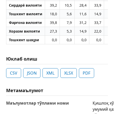
Сирдарё вилояти
39,2
10,5
28,4
33,9
35
Тошкент вилояти
18,0
5,6
11,6
14,9
16
Фарғона вилояти
39,8
7,9
31,2
33,7
39
Хоразм вилояти
27,3
5,3
14,9
22,0
25
Тошкент шаҳри
0,0
0,0
0,0
0,0
0
Юклаб олиш
CSV
JSON
XML
XLSX
PDF
Метамаълумот
Маълумотлар тўплами номи
Қишлоқ хў
умумий ҳ