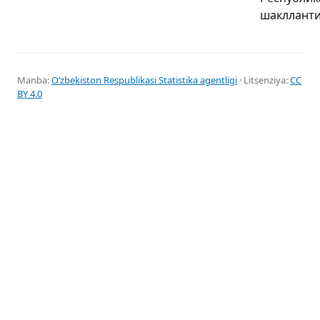
шаклланти
Manba:
Oʻzbekiston Respublikasi Statistika agentligi
· Litsenziya:
CC
BY 4.0