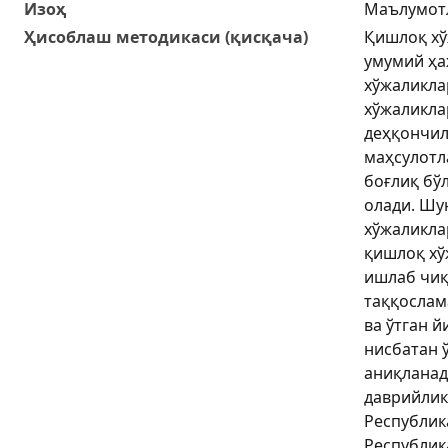
Изоҳ
Маълумотл
Ҳисоблаш методикаси (қисқача)
Қишлоқ хў
умумий ҳ
хўжаликла
хўжаликла
деҳқончил
маҳсулотл
боғлиқ бў
олади. Шу
хўжаликла
қишлоқ хў
ишлаб чи
таққослам
ва ўтган й
нисбатан 
аниқланад
даврийлик
Республик
Республик