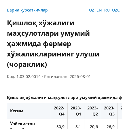
Барча кўрсаткичлар
UZ
EN
RU
UZC
Қишлоқ хўжалиги
маҳсулотлари умумий
ҳажмида фермер
хўжаликларининг улуши
(чораклик)
Код: 1.03.02.0014 · Янгиланган: 2026-08-01
Қишлоқ хўжалиги маҳсулотлари умумий ҳажмида ферм
2022-
2023-
2023-
2023-
202
Кесим
Q4
Q1
Q2
Q3
Q
Ўзбекистон
30,9
8,1
20,6
26,9
29