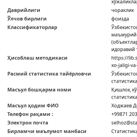
хўжаликла
Даврийлиги
чораклик
Ўлчов бирлиги
фоизда
Классификаторлар
Ўзбекисто
маъмурий-
(объектла
идоравий 
Ҳисоблаш методикаси
https://lib
xo-jaligi-v
Расмий статистика тайёрловчи
Ўзбекисто
статистик
Масъул бошқарма номи
Қишлоқ хў
статистик
Масъул ҳодим ФИО
Ходжаев 
Телефон рақами :
+99871 203
Электрон почта
selhoz@sta
Бирламчи маълумот манбаси
Статистик