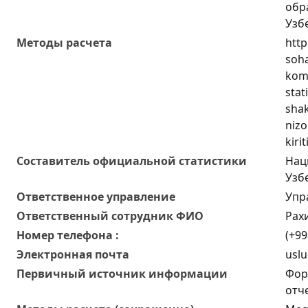
обр
Узб
Методы расчета
http
soha
komm
stat
shak
nizo
kiri
Составитель официальной статистики
Нац
Узб
Ответственное управление
Упр
Oтветственный сотрудник ФИО
Рах
Номер телефона :
(+99
Электронная почта
uslu
Первичный источник информации
Фор
отч