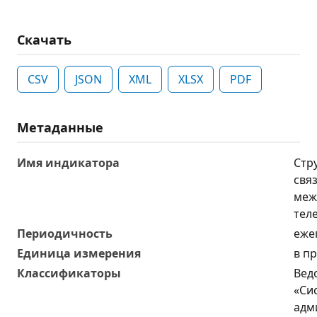
Скачать
CSV
JSON
XML
XLSX
PDF
Метаданные
Имя индикатора
Стр
связ
меж
тел
Периодичность
еже
Единица измерения
в пр
Классификаторы
Вед
«Си
адм