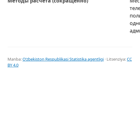
Методы расчета (сокращенно)
Мес
тел
пол
одн
адм
Manba:
Oʻzbekiston Respublikasi Statistika agentligi
· Litsenziya:
CC
BY 4.0