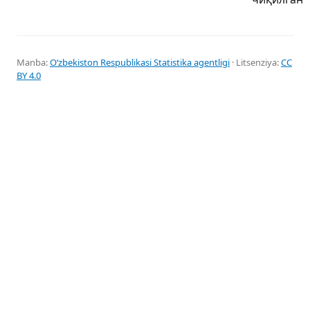
Manba:
Oʻzbekiston Respublikasi Statistika agentligi
· Litsenziya:
CC
BY 4.0