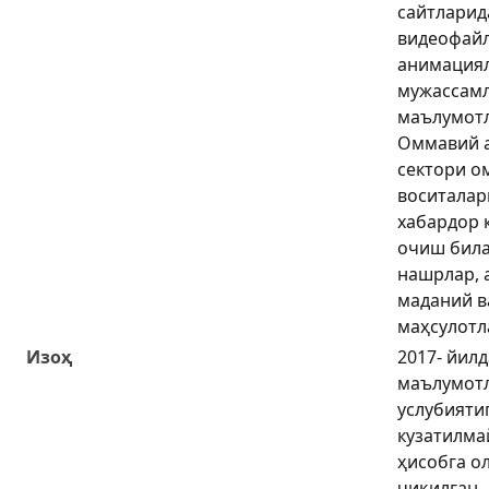
сайтларид
видеофайл
анимациял
мужассам
маълумотл
Оммавий а
сектори о
воситалар
хабардор 
очиш била
нашрлар, 
маданий в
маҳсулотл
Изоҳ
2017- йил
маълумотл
услубияти
кузатилма
ҳисобга о
чиқилган