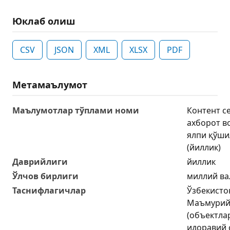
Юклаб олиш
CSV
JSON
XML
XLSX
PDF
Метамаълумот
Маълумотлар тўплами номи
Контент с
ахборот в
ялпи қўши
(йиллик)
Даврийлиги
йиллик
Ўлчов бирлиги
миллий ва
Таснифлагичлар
Ўзбекисто
Маъмурий-
(объектла
идоравий 