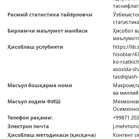
таснифлаг
Расмий статистика тайёрловчи
Ўзбекисто
статистик
Бирламчи маълумот манбаси
Ҳисобот в
маълумот
Ҳисоблаш услубияти
https://lib.
hisoblar/47
ko-rsatkich
asosida-sha
tasdiqlash-
Масъул бошқарма номи
Макроиқти
ва миллий
Масъул ходим ФИШ
Мехмонов
Осимхоно
Телефон рақами:
+99871 202
Электрон почта
j.mehmono
Ҳисоблаш методикаси (қисқача)
Контент с