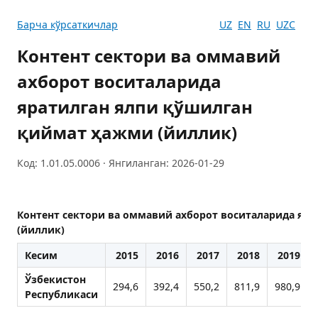
Барча кўрсаткичлар
UZ
EN
RU
UZC
Контент сектори ва оммавий
ахборот воситаларида
яратилган ялпи қўшилган
қиймат ҳажми (йиллик)
Код: 1.01.05.0006 · Янгиланган: 2026-01-29
Контент сектори ва оммавий ахборот воситаларида яр
(йиллик)
Кесим
2015
2016
2017
2018
2019
Ўзбекистон
294,6
392,4
550,2
811,9
980,9
Республикаси