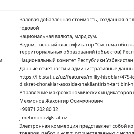
Валовая добавленная стоимость, созданная в э
годовой
национальная валюта, млрд.сум.
Ведомственный классификатор "Система обозн
территориальных образований (объектов) Респ
и
Национальный комитет Республики Узбекистан 
Данные отчетности и административные данны
https://lib.stat.uz/uz/features/milliy-hisoblar/475-iq
diskret-choraklar-asosida-shakllantirish-tartibini-n
Управление макроэкономических индикаторов 
Мехмонов Жахонгир Осимхонович
+99871 202 80 32
j.mehmonov@stat.uz
Электронная коммерция представляет собой к
товаров, работ и услуг, осуществляемую с ис