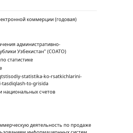
лектронной коммерции (годовая)
ачения административно-
ублики Узбекистан" (СОАТО)
по статистике
е
tstisodiy-statistika-ko-rsatkichlarini-
i-tasdiqlash-to-grisida
и национальных счетов
оммерческую деятельность по продаже
пользованием информационных систем.