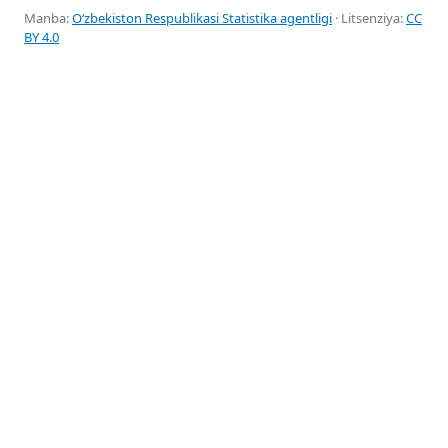
Manba:
Oʻzbekiston Respublikasi Statistika agentligi
· Litsenziya:
CC
BY 4.0