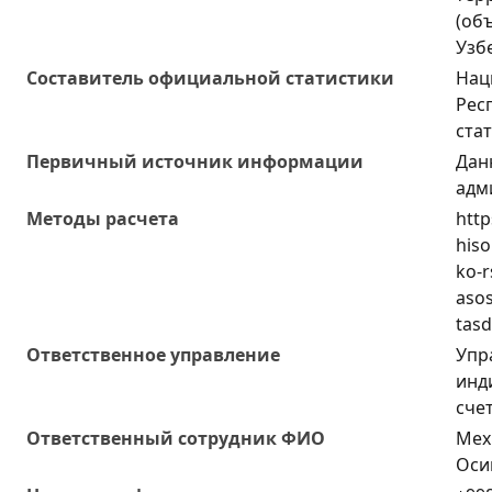
(об
Узб
Составитель официальной статистики
Нац
Рес
ста
Первичный источник информации
Дан
адм
Методы расчета
http
hiso
ko-r
asos
tasd
Ответственное управление
Упр
инд
сче
Oтветственный сотрудник ФИО
Мех
Оси