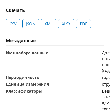
Скачать
CSV
JSON
XML
XLSX
PDF
Метаданные
Имя набора данных
Дол
сто
про
(год
Периодичность
год
Единица измерения
стр
Классификаторы
Вед
"Си
адм
тер