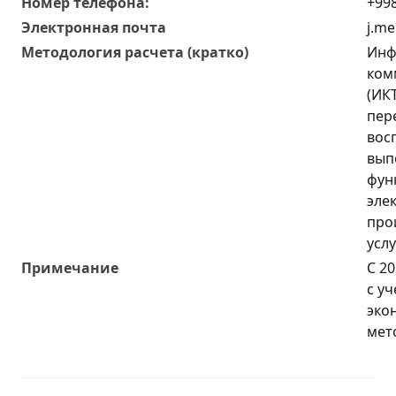
Номер телефона:
+998
Электронная почта
j.m
Методология расчета (кратко)
Инф
ком
(ИКТ
пер
вос
вып
фун
эле
про
усл
Примечание
С 2
с у
эко
мет