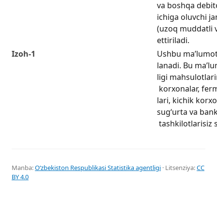
va boshqa debito
ichiga oluvchi ja
(uzoq muddatli v
ettiriladi.
Izoh-1
Ushbu ma’lumotl
lanadi. Bu ma’lu
ligi mahsulotlari
korxonalar, ferm
lari, kichik kor
sug‘urta va bank 
tashkilotlarisiz s
Manba:
Oʻzbekiston Respublikasi Statistika agentligi
· Litsenziya:
CC
BY 4.0