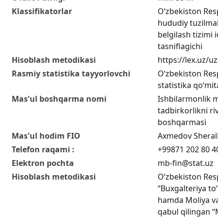
Klassifikatorlar
O‘zbekiston Res
hududiy tuzilmal
belgilash tizimi i
tasniflagichi
Hisoblash metodikasi
https://lex.uz/
Rasmiy statistika tayyorlovchi
O‘zbekiston Resp
statistika qo‘mit
Mas'ul boshqarma nomi
Ishbilarmonlik m
tadbirkorlikni riv
boshqarmasi
Mas'ul hodim FIO
Axmedov Sherali
Telefon raqami :
+99871 202 80 4
Elektron pochta
mb-fin@stat.uz
Hisoblash metodikasi
O’zbekiston Res
“Buxgalteriya to
hamda Moliya va
qabul qilingan “