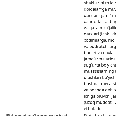
shakllarini to‘ld
qoidalar”ga muvo
qarzlar - jami” 
xaridorlar va bu
va qaram xo‘jali
qarzlari (ichki id
xodimlarga, mol
va pudratchilarg
budjet va davlat
jamg‘armalariga s
sug‘urta bo‘yicha
muassislarning 
ulushlari bo‘yic
boshqa operatsiy
va boshqa debito
ichiga oluvchi ja
(uzoq muddatli v
ettiriladi.
Birlamchi ma'lumot manbasi
Statistika hisobo