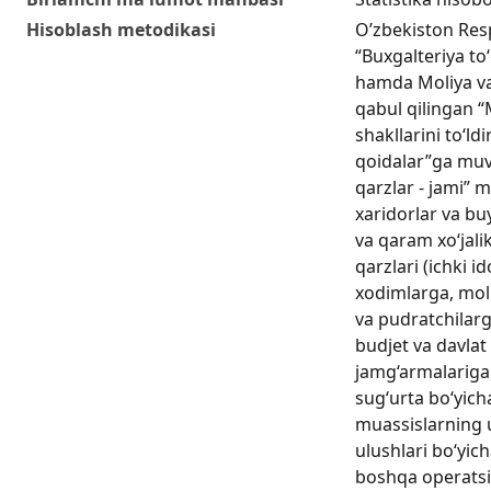
Hisoblash metodikasi
O’zbekiston Res
“Buxgalteriya to
hamda Moliya va
qabul qilingan “
shakllarini to‘ld
qoidalar”ga muvo
qarzlar - jami” 
xaridorlar va bu
va qaram xo‘jali
qarzlari (ichki id
xodimlarga, mol
va pudratchilarg
budjet va davlat
jamg‘armalariga s
sug‘urta bo‘yicha
muassislarning 
ulushlari bo‘yic
boshqa operatsiy