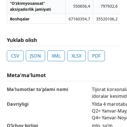
“O‘zkimyosanoat”
550656,4
797932,6
aksiyadorlik jamiyati
Boshqalar
67160354,7
35520106,2
Yuklab olish
CSV
JSON
XML
XLSX
PDF
Metaʼmaʼlumot
Ma'lumotlar to'plami nomi
Tijorat korxonala
idoralar kesimid
Davriyligi
Yilda 4 marotaba
Q2= Yanvar-May,
Q4= Yanvar-Noy
O‘lchov birligi
mln. so‘m