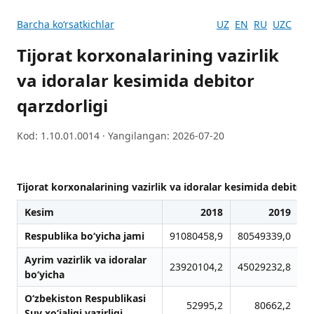
Barcha koʻrsatkichlar
UZ
EN
RU
UZC
Tijorat korxonalarining vazirlik
va idoralar kesimida debitor
qarzdorligi
Kod: 1.10.01.0014 · Yangilangan: 2026-07-20
Tijorat korxonalarining vazirlik va idoralar kesimida debitor 
Kesim
2018
2019
Respublika bo‘yicha jami
91080458,9
80549339,0
1
Аyrim vazirlik va idoralar
23920104,2
45029232,8
bo‘yicha
O‘zbekiston Respublikasi
52995,2
80662,2
Suv xo‘jaligi vazirligi