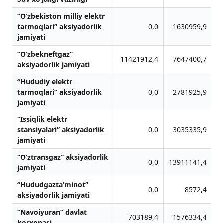
“O‘zbekiston milliy elektr
tarmoqlari” aksiyadorlik
0,0
1630959,9
jamiyati
“O‘zbekneftgaz”
11421912,4
7647400,7
aksiyadorlik jamiyati
“Hududiy elektr
tarmoqlari” aksiyadorlik
0,0
2781925,9
jamiyati
“Issiqlik elektr
stansiyalari” aksiyadorlik
0,0
3035335,9
jamiyati
“O‘ztransgaz” aksiyadorlik
0,0
13911141,4
jamiyati
“Hududgazta’minot”
0,0
8572,4
aksiyadorlik jamiyati
“Navoiyuran” davlat
703189,4
1576334,4
korxonasi