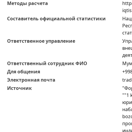
Методы расчета
http
iqti
Составитель официальной статистики
Нац
Рес
ста
Ответственное управление
Упр
вне
дея
Oтветственный сотрудник ФИО
Мум
Для общения
+998
Электронная почта
trad
Источник
"Фо
""1
юри
набл
bozo
про
инд