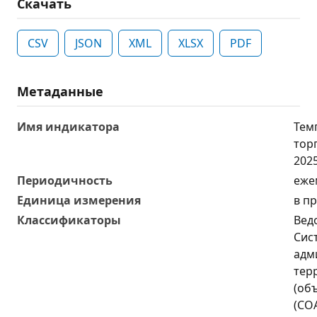
Скачать
CSV
JSON
XML
XLSX
PDF
Метаданные
Имя индикатора
Тем
тор
2025
Периодичность
еже
Единица измерения
в п
Классификаторы
Вед
Сис
адм
тер
(об
(СО