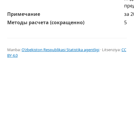
пре
Примечание
за 2
Методы расчета (сокращенно)
5
Manba:
Oʻzbekiston Respublikasi Statistika agentligi
· Litsenziya:
CC
BY 4.0