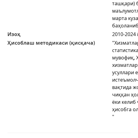
ташқари) 
маълумотл
марта куза
баҳоланиб
Изоҳ
2010-2024
Ҳисоблаш методикаси (қисқача)
"Хизматла
статистик
мувофиқ, 
хизматлар
усуллари 
истеъмолч
вақтида ж
чиққан ҳо
ёки келиб
ҳисобга о
"