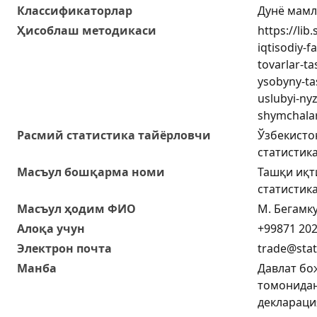
Классификаторлар
Дунё мамл
Ҳисоблаш методикаси
https://lib
iqtisodiy-f
tovarlar-ta
ysobyny-tas
uslubyi-ny
shymchalar
Расмий статистика тайёрловчи
Ўзбекисто
статистик
Масъул бошқарма номи
Ташқи иқт
статистик
Масъул ҳодим ФИО
М. Бегамк
Алоқа учун
+99871 202
Электрон почта
trade@stat
Манба
Давлат бо
томонидан
деклараци