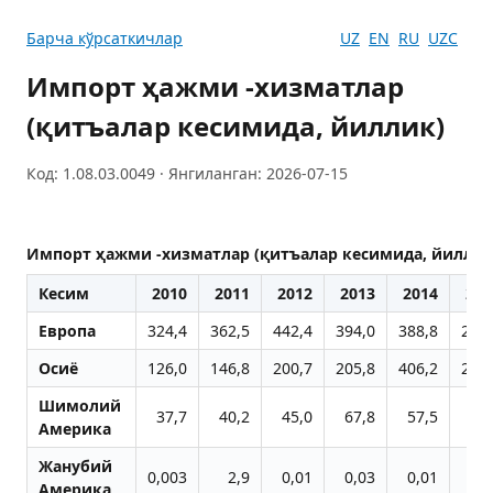
Барча кўрсаткичлар
UZ
EN
RU
UZC
Импорт ҳажми -хизматлар
(қитъалар кесимида, йиллик)
Код: 1.08.03.0049 · Янгиланган: 2026-07-15
Импорт ҳажми -хизматлар (қитъалар кесимида, йиллик
Кесим
2010
2011
2012
2013
2014
201
Европа
324,4
362,5
442,4
394,0
388,8
263,
Осиё
126,0
146,8
200,7
205,8
406,2
296,
Шимолий
37,7
40,2
45,0
67,8
57,5
46,
Америка
Жанубий
0,003
2,9
0,01
0,03
0,01
0
Америка