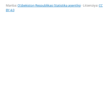
Manba:
Oʻzbekiston Respublikasi Statistika agentligi
· Litsenziya:
CC
BY 4.0