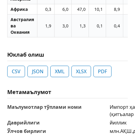
Африка
0,3
6,0
47,0
10,1
8,9
13,
Австралия
ва
1,9
3,0
1,3
0,1
0,4
0,0
Океания
Юклаб олиш
CSV
JSON
XML
XLSX
PDF
Метамаълумот
Маълумотлар тўплами номи
Импорт ҳа
(қитъалар
Даврийлиги
йиллик
Ўлчов бирлиги
млн.АҚШ.д