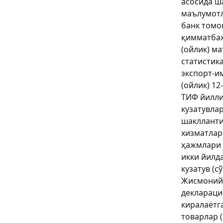
асосида ш
маълумотл
банк томо
қимматбаҳ
(ойлик) м
статистик
экспорт-и
(ойлик) 12
ТИФ йилли
кузатувла
шаклланти
хизматлар
ҳажмлари 
икки йилд
кузатув (с
Жисмоний
деклараци
киралаётг
товарлар 