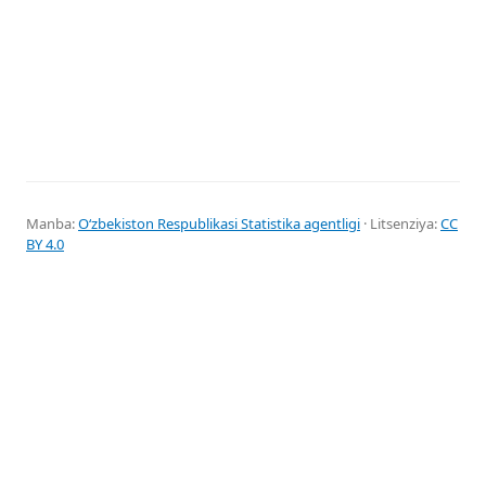
Manba:
Oʻzbekiston Respublikasi Statistika agentligi
· Litsenziya:
CC
BY 4.0