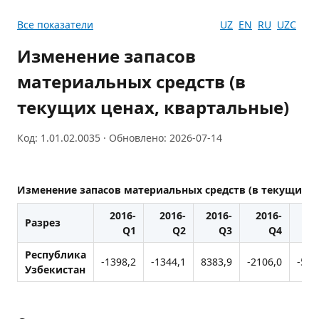
Все показатели
UZ
EN
RU
UZC
Изменение запасов
материальных средств (в
текущих ценах, квартальные)
Код: 1.01.02.0035 · Обновлено: 2026-07-14
Изменение запасов материальных средств (в текущих ц
2016-
2016-
2016-
2016-
20
Разрез
Q1
Q2
Q3
Q4
Республика
-1398,2
-1344,1
8383,9
-2106,0
-569
Узбекистан