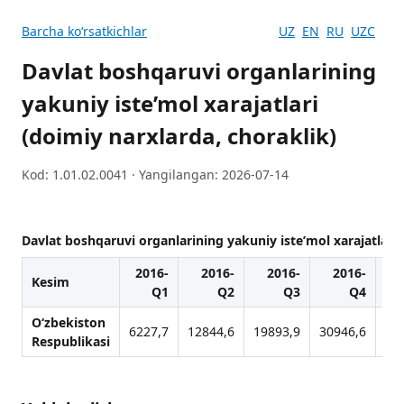
Barcha koʻrsatkichlar
UZ
EN
RU
UZC
Davlat boshqaruvi organlarining
yakuniy iste’mol xarajatlari
(doimiy narxlarda, choraklik)
Kod: 1.01.02.0041 · Yangilangan: 2026-07-14
Davlat boshqaruvi organlarining yakuniy iste’mol xarajatlari 
2016-
2016-
2016-
2016-
2
Kesim
Q1
Q2
Q3
Q4
O‘zbekiston
6227,7
12844,6
19893,9
30946,6
77
Respublikasi