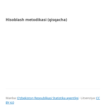
Hisoblash metodikasi (qisqacha)
Manba:
Oʻzbekiston Respublikasi Statistika agentligi
· Litsenziya:
CC
BY 4.0