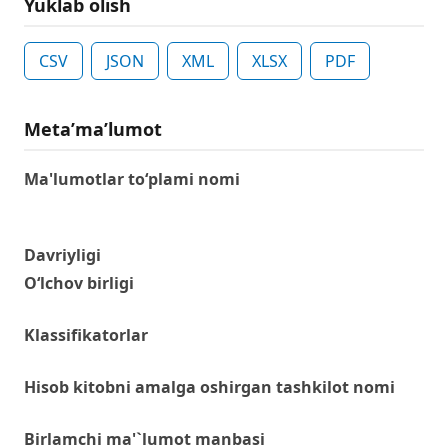
Yuklab olish
CSV
JSON
XML
XLSX
PDF
Metaʼmaʼlumot
Ma'lumotlar to‘plami nomi
Davriyligi
O‘lchov birligi
Klassifikatorlar
Hisob kitobni amalga oshirgan tashkilot nomi
Birlamchi ma'`lumot manbasi