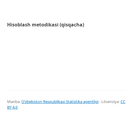
Hisoblash metodikasi (qisqacha)
Manba:
Oʻzbekiston Respublikasi Statistika agentligi
· Litsenziya:
CC
BY 4.0