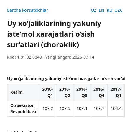
Barcha koʻrsatkichlar
UZ
EN
RU
UZC
Uy xo‘jaliklarining yakuniy
iste’mol xarajatlari o‘sish
sur’atlari (choraklik)
Kod: 1.01.02.0048 · Yangilangan: 2026-07-14
Uy xo‘jaliklarining yakuniy iste’mol xarajatlari o‘sish sur’atlar
2016-
2016-
2016-
2016-
2017-
20
Kesim
Q1
Q2
Q3
Q4
Q1
O‘zbekiston
107,2
107,5
107,4
109,7
104,4
1
Respublikasi