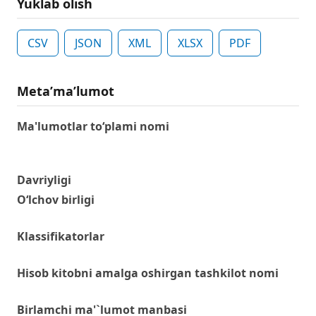
Yuklab olish
CSV
JSON
XML
XLSX
PDF
Metaʼmaʼlumot
Ma'lumotlar to‘plami nomi
Davriyligi
O‘lchov birligi
Klassifikatorlar
Hisob kitobni amalga oshirgan tashkilot nomi
Birlamchi ma'`lumot manbasi