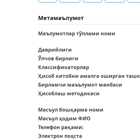
Метамаълумот
Маълумотлар тўплами номи
Даврийлиги
Ўлчов бирлиги
Классификаторлар
Ҳисоб китобни амалга оширган таш
Бирламчи маъълумот манбаси
Ҳисоблаш методикаси
Масъул бошқарма номи
Масъул ҳодим ФИО
Телефон рақами:
Электрон поҳcта