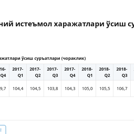
ний истеъмол харажатлари ўсиш су
ажатлари ўсиш суръатлари (чораклик)
16-
2017-
2017-
2017-
2017-
2018-
2018-
2018-
Q4
Q1
Q2
Q3
Q4
Q1
Q2
Q3
9,7
104,4
104,5
103,8
104,3
105,0
105,5
106,7
F