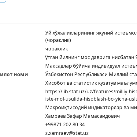
Уй хўжаликларининг якуний истеъмо
(чораклик)
чораклик
ўтган йилнинг мос даврига нисбатан 
Мақсадлар бўйича индивидуал истеъ
килот номи
Ўзбекистон Республикаси Миллий ста
Ҳисобот ва статистик кузатув маълу
https://lib.stat.uz/uz/features/milliy-hi
iste-mol-usulida-hisoblash-bo-yicha-us
Макроиқтисодий индикаторлар ва м
Хамраев Зафар Мамасаидович
+99871 202 80 34
z.xamraev@stat.uz