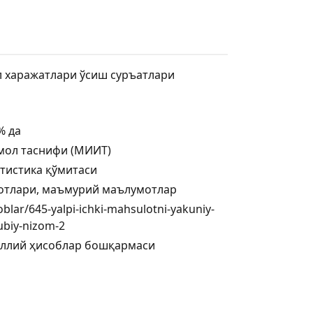
л харажатлари ўсиш суръатлари
% да
мол таснифи (МИИТ)
тистика қўмитаси
мотлари, маъмурий маълумотлар
soblar/645-yalpi-ichki-mahsulotni-yakuniy-
lubiy-nizom-2
иллий ҳисоблар бошқармаси