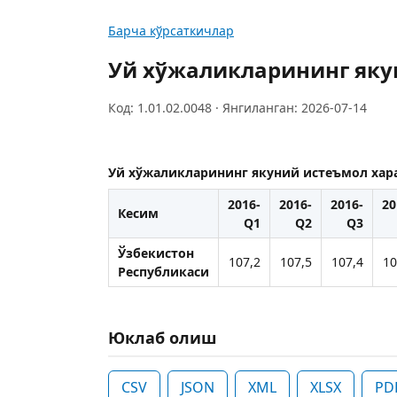
Барча кўрсаткичлар
Уй хўжаликларининг яку
Код: 1.01.02.0048 · Янгиланган: 2026-07-14
Уй хўжаликларининг якуний истеъмол хар
2016-
2016-
2016-
20
Кесим
Q1
Q2
Q3
Ўзбекистон
107,2
107,5
107,4
10
Республикаси
Юклаб олиш
CSV
JSON
XML
XLSX
PD