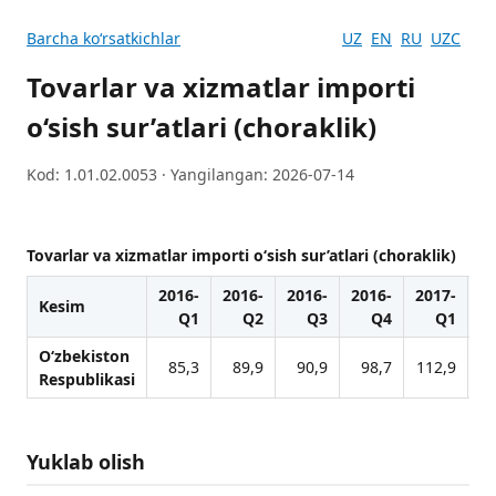
Barcha koʻrsatkichlar
UZ
EN
RU
UZC
Tovarlar va xizmatlar importi
o‘sish sur’atlari (choraklik)
Kod: 1.01.02.0053 · Yangilangan: 2026-07-14
Tovarlar va xizmatlar importi o‘sish sur’atlari (choraklik)
2016-
2016-
2016-
2016-
2017-
20
Kesim
Q1
Q2
Q3
Q4
Q1
O‘zbekiston
85,3
89,9
90,9
98,7
112,9
1
Respublikasi
Yuklab olish