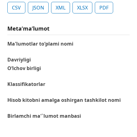
CSV
JSON
XML
XLSX
PDF
Metaʼmaʼlumot
Ma'lumotlar to‘plami nomi
Davriyligi
O‘lchov birligi
Klassifikatorlar
Hisob kitobni amalga oshirgan tashkilot nomi
Birlamchi ma'`lumot manbasi