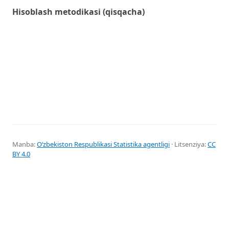
Hisoblash metodikasi (qisqacha)
Manba:
Oʻzbekiston Respublikasi Statistika agentligi
· Litsenziya:
CC
BY 4.0