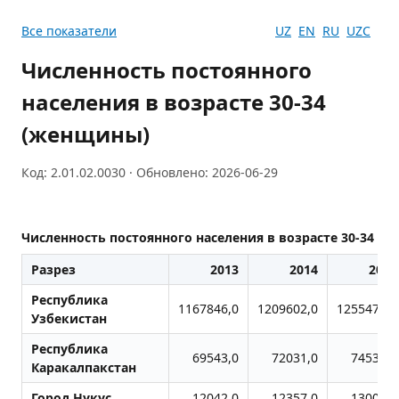
Все показатели
UZ
EN
RU
UZC
Численность постоянного
населения в возрасте 30-34
(женщины)
Код: 2.01.02.0030 · Обновлено: 2026-06-29
Численность постоянного населения в возрасте 30-34 (
Разрез
2013
2014
2015
Республика
1167846,0
1209602,0
1255470,0
Узбекистан
Республика
69543,0
72031,0
74532,0
Каракалпакстан
Город Нукус
12042,0
12357,0
13001,0