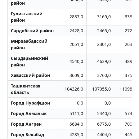
район
Гулистанский
2887,0
3169,0
3332,0
район
Сардобский район
2428,0
2465,0
2727,0
Мирзаабадский
2051,0
2301,0
2639,0
район
Сырдарьинский
4540,0
4639,0
4899,0
район
Хавасский район
3609,0
3760,0
3753,0
Ташкентская
104326,0
107055,0
110985,0
область
Город Нурафшон
0,0
0,0
0,0
Город Алмалык
5111,0
5440,0
5743,0
Город Ангрен
6684,0
6775,0
7004,0
Город Бекабад
4285,0
4404,0
4459,0