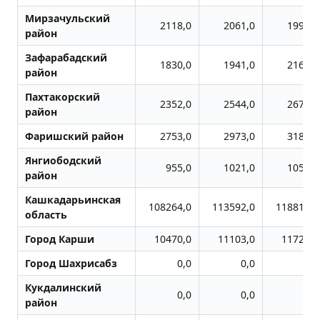
Мирзачульский
2118,0
2061,0
1995,0
район
Зафарабадский
1830,0
1941,0
2167,0
район
Пахтакорский
2352,0
2544,0
2677,0
район
Фаришский район
2753,0
2973,0
3184,0
Янгиободский
955,0
1021,0
1059,0
район
Кашкадарьинская
108264,0
113592,0
118812,0
область
Город Карши
10470,0
11103,0
11727,0
Город Шахрисабз
0,0
0,0
0,0
Кукдалинский
0,0
0,0
0,0
район