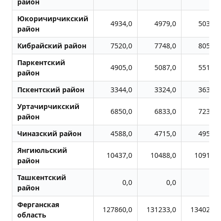
район
Юкоричирчикский
4934,0
4979,0
5030,0
район
Кибрайский район
7520,0
7748,0
8053,0
Паркентский
4905,0
5087,0
5519,0
район
Пскентский район
3344,0
3324,0
3639,0
Уртачирчикский
6850,0
6833,0
7230,0
район
Чиназский район
4588,0
4715,0
4951,0
Янгиюльский
10437,0
10488,0
10916,0
район
Ташкентский
0,0
0,0
0,0
район
Ферганская
127860,0
131233,0
134026,0
область