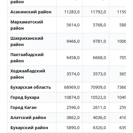
район
Асакинский район
11283,0
11792,0
11592,0
Мархаматский
5614,0
5768,0
5888,0
район
Шахриханский
9466,0
9781,0
10064,0
район
Пахтаабадский
6458,0
6668,0
7051,0
район
Ходжаабадский
3574,0
3573,0
3656,0
район
Бухарская область
68969,0
70909,0
73666,0
Город Бухара
10874,0
10522,0
10496,0
Город Каган
2596,0
2611,0
2595,0
Алатский район
3862,0
4036,0
4162,0
Бухарский район
5890,0
6320,0
6394,0