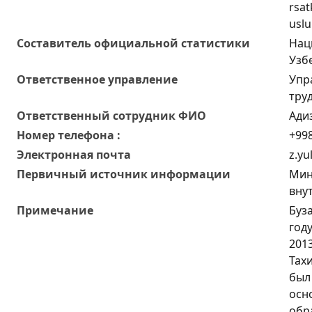
rsat
uslu
Составитель официальной статистики
Нац
Узб
Ответственное управление
Упр
тру
Oтветственный сотрудник ФИО
Ади
Номер телефона :
+998
Электронная почта
z.yu
Первичный источник информации
Мин
вну
Примечание
Буз
год
2013
Тах
был 
осн
обр