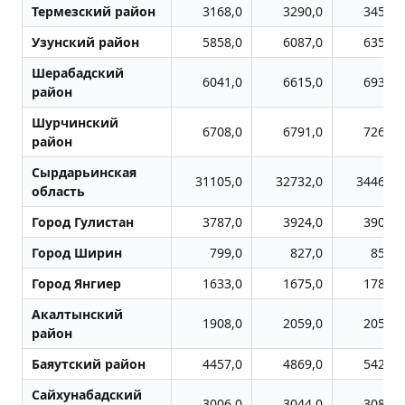
Термезский район
3168,0
3290,0
3456,0
Узунский район
5858,0
6087,0
6356,0
Шерабадский
6041,0
6615,0
6933,0
район
Шурчинский
6708,0
6791,0
7262,0
район
Сырдарьинская
31105,0
32732,0
34462,0
область
Город Гулистан
3787,0
3924,0
3907,0
Город Ширин
799,0
827,0
855,0
Город Янгиер
1633,0
1675,0
1789,0
Акалтынский
1908,0
2059,0
2055,0
район
Баяутский район
4457,0
4869,0
5421,0
Сайхунабадский
3006,0
3044,0
3085,0