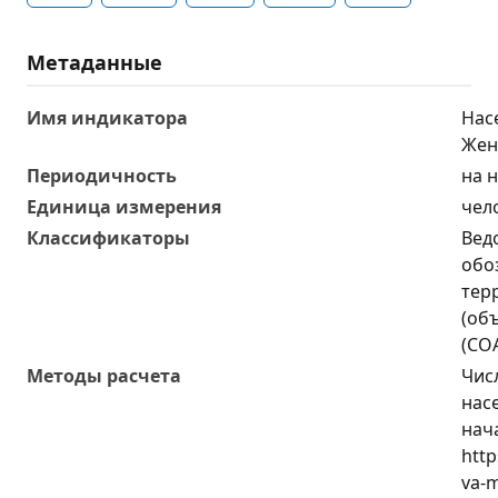
Метаданные
Имя индикатора
Насе
Же
Периодичность
на 
Единица измерения
чел
Классификаторы
Вед
обо
тер
(об
(СО
Методы расчета
Чис
насе
нач
http
va-