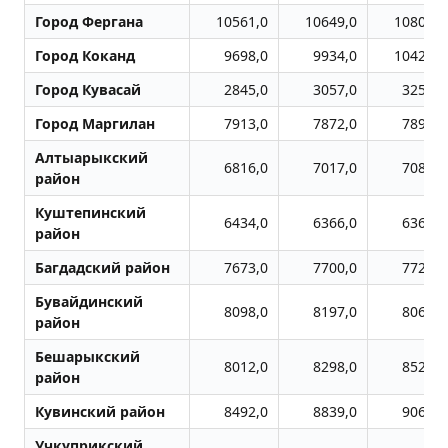
Город Фергана
10561,0
10649,0
10805,0
Город Коканд
9698,0
9934,0
10424,0
Город Кувасай
2845,0
3057,0
3254,0
Город Маpгилан
7913,0
7872,0
7899,0
Алтыарыкский
6816,0
7017,0
7087,0
район
Куштепинский
6434,0
6366,0
6362,0
район
Багдадский район
7673,0
7700,0
7721,0
Бувайдинский
8098,0
8197,0
8069,0
район
Бешарыкский
8012,0
8298,0
8524,0
район
Кувинский район
8492,0
8839,0
9069,0
Учкуприкский