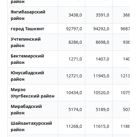
район
Янгибазарский
3438,0
3591,0
3688,0
район
город Ташкент
92797,0
94292,0
96870,0
Учтепинский
8286,0
8698,0
9362,0
район
Бектемирский
1271,0
1407,0
1404,0
район
Юнусабадский
12721,0
11945,0
12133,0
район
Мирзо
10434,0
10520,0
10758,0
Улугбекский район
Мирабадский
5174,0
5189,0
5077,0
район
Шайхантахурский
11268,0
11615,0
11867,0
район