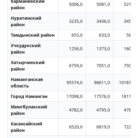
Карманинский
5006,0
5081,0
5211,0
район
Нуратинский
3235,0
3436,0
3451,0
район
Тамдынский район
653,0
633,0
560,0
Учкудукский
1256,0
1373,0
1606,0
район
Хатырчинский
6759,0
7051,0
7509,0
район
Наманганская
95574,0
98611,0
101878,0
область
Город Наманган
17098,0
17576,0
18113,0
Мингбулакский
4782,0
4795,0
4762,0
район
Касансайский
6520,0
6819,0
7225,0
район