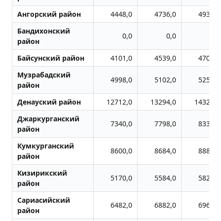
Ангорский район
4448,0
4736,0
4931,0
Бандихонский
0,0
0,0
0,0
район
Байсунский район
4101,0
4539,0
4707,0
Музрабадский
4998,0
5102,0
5251,0
район
Денауский район
12712,0
13294,0
14322,0
Джаркурганский
7340,0
7798,0
8330,0
район
Кумкурганский
8600,0
8684,0
8887,0
район
Кизирикский
5170,0
5584,0
5823,0
район
Сариасийский
6482,0
6882,0
6966,0
район