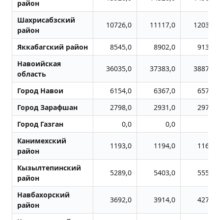
район
Шахрисабзский
10726,0
11117,0
12039,0
район
Яккабагский район
8545,0
8902,0
9130,0
Навоийская
36035,0
37383,0
38879,0
область
Город Навои
6154,0
6367,0
6575,0
Город Заpафшан
2798,0
2931,0
2976,0
Город Газган
0,0
0,0
0,0
Канимехский
1193,0
1194,0
1168,0
район
Кызылтепинский
5289,0
5403,0
5552,0
район
Навбахорский
3692,0
3914,0
4271,0
район