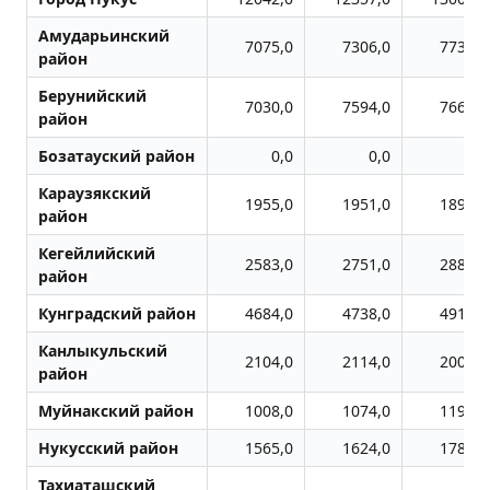
Амударьинский
7075,0
7306,0
7732,0
район
Берунийский
7030,0
7594,0
7662,0
район
Бозатауский район
0,0
0,0
0,0
Караузякский
1955,0
1951,0
1890,0
район
Кегейлийский
2583,0
2751,0
2881,0
район
Кунградский район
4684,0
4738,0
4916,0
Канлыкульский
2104,0
2114,0
2003,0
район
Муйнакский район
1008,0
1074,0
1193,0
Нукусский район
1565,0
1624,0
1788,0
Тахиаташский