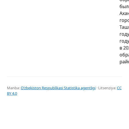
был
Аха
гор
Таш
году
год
в 20
обр
рай
Manba:
Oʻzbekiston Respublikasi Statistika agentligi
· Litsenziya:
CC
BY 4.0