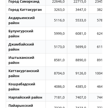
Город Самарканд
22646,0
22715,0
23452,0
Город Каттакурган
3263,0
3447,0
3821,0
Акдарьинский
5116,0
5533,0
5789,0
район
Булунгурский
5999,0
6081,0
6242,0
район
Джамбайский
5173,0
5699,0
6115,0
район
Иштыханский
8581,0
8890,0
8917,0
район
Каттакурганский
8704,0
9126,0
10048,0
район
Кошрабадский
4086,0
4385,0
4649,0
район
Нарпайский район
7181,0
7407,0
7447,0
Пайарыкский
7320,0
7423,0
7721,0