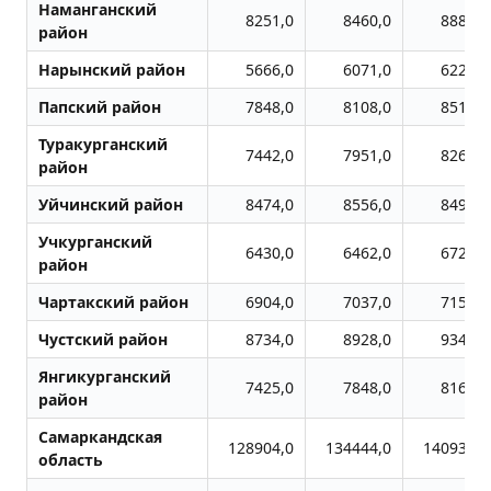
Наманганский
8251,0
8460,0
8881,0
район
Нарынский район
5666,0
6071,0
6226,0
Папский район
7848,0
8108,0
8519,0
Туракурганский
7442,0
7951,0
8266,0
район
Уйчинский район
8474,0
8556,0
8494,0
Учкурганский
6430,0
6462,0
6726,0
район
Чартакский район
6904,0
7037,0
7158,0
Чустский район
8734,0
8928,0
9342,0
Янгикурганский
7425,0
7848,0
8166,0
район
Самаркандская
128904,0
134444,0
140934,0
область