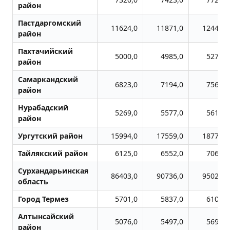
район
Пастдаргомский
11624,0
11871,0
12442,0
район
Пахтачийский
5000,0
4985,0
5273,0
район
Самаркандский
6823,0
7194,0
7565,0
район
Нурабадский
5269,0
5577,0
5617,0
район
Ургутский район
15994,0
17559,0
18773,0
Тайлякский район
6125,0
6552,0
7063,0
Сурхандарьинская
86403,0
90736,0
95025,0
область
Город Термез
5701,0
5837,0
6106,0
Алтынсайский
5076,0
5497,0
5695,0
район