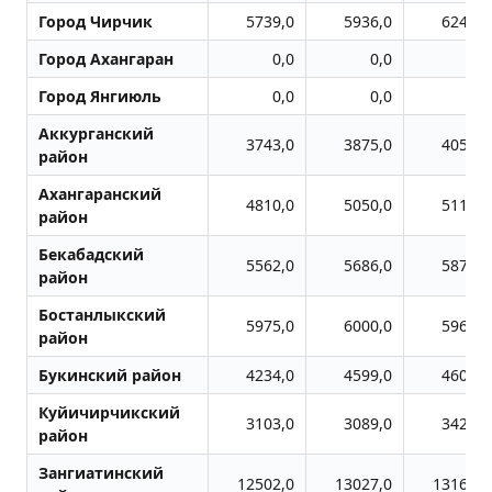
Город Чиpчик
5739,0
5936,0
6249,0
Город Ахангаран
0,0
0,0
0,0
Город Янгиюль
0,0
0,0
0,0
Аккурганский
3743,0
3875,0
4053,0
район
Ахангаранский
4810,0
5050,0
5115,0
район
Бекабадский
5562,0
5686,0
5870,0
район
Бостанлыкский
5975,0
6000,0
5961,0
район
Букинский район
4234,0
4599,0
4607,0
Куйичирчикский
3103,0
3089,0
3423,0
район
Зангиатинский
12502,0
13027,0
13163,0