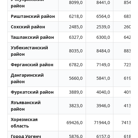
8099,0
8441,0
8547,0
район
Риштанский район
6218,0
6564,0
6831,0
Сохский район
2485,0
2539,0
2600,0
Ташлакский район
6327,0
6300,0
6426,0
Узбекистанский
8035,0
8484,0
8833,0
район
Ферганский район
6782,0
7149,0
7235,0
Дангаринский
5660,0
5841,0
6196,0
район
Фуркатский район
3889,0
4040,0
4012,0
Язъяванский
3823,0
3946,0
4132,0
район
Хорезмская
69426,0
71944,0
74139,0
область
Город Ургенч
5876,0
6157,0
6184,0