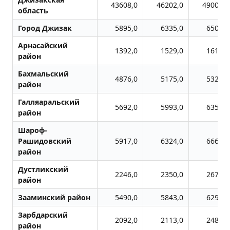
43608,0
46202,0
49003,0
область
Город Джизак
5895,0
6335,0
6508,0
Арнасайский
1392,0
1529,0
1617,0
район
Бахмальский
4876,0
5175,0
5322,0
район
Галляаральский
5692,0
5993,0
6354,0
район
Шароф-
Рашидовский
5917,0
6324,0
6665,0
район
Дустликский
2246,0
2350,0
2677,0
район
Зааминский район
5490,0
5843,0
6297,0
Зарбдарский
2092,0
2113,0
2481,0
район