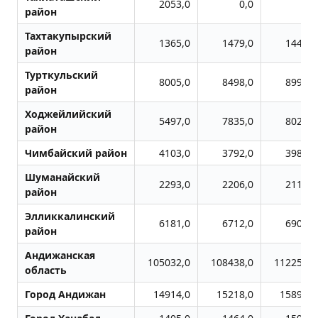
2053,0
0,0
0,0
район
Тахтакупырский
1365,0
1479,0
1446,0
район
Турткульский
8005,0
8498,0
8991,0
район
Ходжейлийский
5497,0
7835,0
8026,0
район
Чимбайский район
4103,0
3792,0
3981,0
Шуманайский
2293,0
2206,0
2119,0
район
Элликкалинский
6181,0
6712,0
6903,0
район
Андижанская
105032,0
108438,0
112259,0
область
Город Андижан
14914,0
15218,0
15891,0