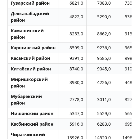
Гузарский район
6821,0
7083,0
7308,0
Дехканабадский
4822,0
5290,0
5366,0
район
Камашинский
8253,0
8662,0
9139,0
район
Каршинский район
8599,0
9236,0
9684,0
Касанский район
9391,0
9585,0
9986,0
Китабский район
8740,0
9045,0
9106,0
Миришкорский
3930,0
4226,0
4488,0
район
Мубарекский
2778,0
3011,0
3272,0
район
Нишанский район
5347,0
5529,0
5652,0
Касбинский район
5916,0
6283,0
6952,0
Чиракчинский
13926,0
14520,0
14963,0