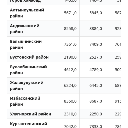
Город Ханабад
1405,0
1464,0
1594,0
Алтынкульский
5671,0
5845,0
5871,0
район
Андижанский
8558,0
8884,0
9235,0
район
Балыкчинский
7361,0
7409,0
7611,0
район
Бустонский район
2190,0
2527,0
2594,0
Булакбашинский
4612,0
4789,0
5003,0
район
Жалакудукский
6224,0
6445,0
6894,0
район
Избасканский
8350,0
8687,0
9156,0
район
Улугноpский район
2310,0
2250,0
2290,0
Кургантепинский
7042,0
7338,0
7869,0