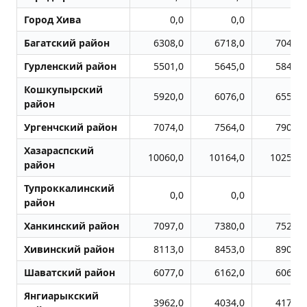
Город Хива
0,0
0,0
0,0
Багатский район
6308,0
6718,0
7046,0
Гурленский район
5501,0
5645,0
5848,0
Кошкупырский
5920,0
6076,0
6558,0
район
Ургенчский район
7074,0
7564,0
7900,0
Хазараспский
10060,0
10164,0
10252,0
район
Тупроккалинский
0,0
0,0
0,0
район
Ханкинский район
7097,0
7380,0
7528,0
Хивинский район
8113,0
8453,0
8902,0
Шаватский район
6077,0
6162,0
6062,0
Янгиарыкский
3962,0
4034,0
4171,0