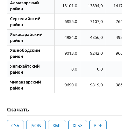
Алмазарский
13101,0
13894,0
14172,0
район
Сергелийский
6855,0
7107,0
7648,0
район
Яккасарайский
4984,0
4856,0
4921,0
район
Яшнободский
9013,0
9242,0
9667,0
район
Янгихаётский
0,0
0,0
0,0
район
Чиланзарский
9690,0
9819,0
9861,0
район
Скачать
CSV
JSON
XML
XLSX
PDF