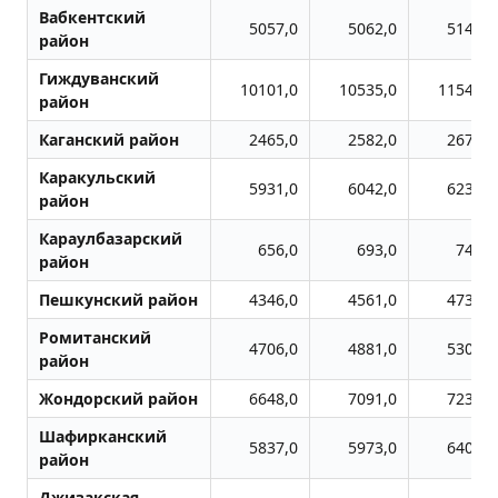
Вабкентский
5057,0
5062,0
5146,0
район
Гиждуванский
10101,0
10535,0
11543,0
район
Каганский район
2465,0
2582,0
2672,0
Каракульский
5931,0
6042,0
6230,0
район
Караулбазарский
656,0
693,0
743,0
район
Пешкунский район
4346,0
4561,0
4739,0
Ромитанский
4706,0
4881,0
5305,0
район
Жондоpский район
6648,0
7091,0
7235,0
Шафирканский
5837,0
5973,0
6406,0
район
Джизакская