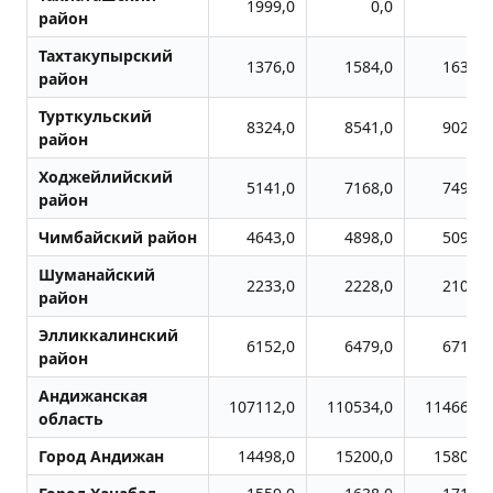
1999,0
0,0
0,0
район
Тахтакупырский
1376,0
1584,0
1639,0
район
Турткульский
8324,0
8541,0
9023,0
район
Ходжейлийский
5141,0
7168,0
7496,0
район
Чимбайский район
4643,0
4898,0
5092,0
Шуманайский
2233,0
2228,0
2106,0
район
Элликкалинский
6152,0
6479,0
6717,0
район
Андижанская
107112,0
110534,0
114668,0
область
Город Андижан
14498,0
15200,0
15806,0