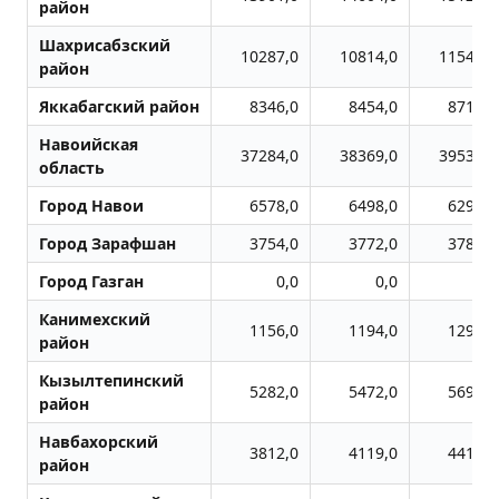
район
Шахрисабзский
10287,0
10814,0
11540,0
район
Яккабагский район
8346,0
8454,0
8716,0
Навоийская
37284,0
38369,0
39538,0
область
Город Навои
6578,0
6498,0
6292,0
Город Заpафшан
3754,0
3772,0
3780,0
Город Газган
0,0
0,0
0,0
Канимехский
1156,0
1194,0
1293,0
район
Кызылтепинский
5282,0
5472,0
5692,0
район
Навбахорский
3812,0
4119,0
4414,0
район