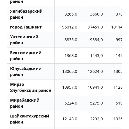
район
Янгибазарский
3265,0
3660,0
3785,0
район
город Ташкент
96012,0
97451,0
101141,0
Учтепинский
8835,0
9384,0
9978,0
район
Бектемирский
1363,0
1443,0
1497,0
район
Юнусабадский
13065,0
12624,0
13059,0
район
Мирзо
10957,0
10941,0
11287,0
Улугбекский район
Мирабадский
5224,0
5275,0
5191,0
район
Шайхантахурский
12143,0
12292,0
13263,0
район