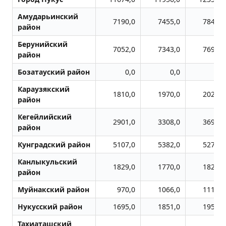
Амударьинский
7190,0
7455,0
7843,0
район
Берунийский
7052,0
7343,0
7698,0
район
Бозатауский район
0,0
0,0
0,0
Караузякский
1810,0
1970,0
2026,0
район
Кегейлийский
2901,0
3308,0
3693,0
район
Кунградский район
5107,0
5382,0
5272,0
Канлыкульский
1829,0
1770,0
1824,0
район
Муйнакский район
970,0
1066,0
1113,0
Нукусский район
1695,0
1851,0
1951,0
Тахиаташский