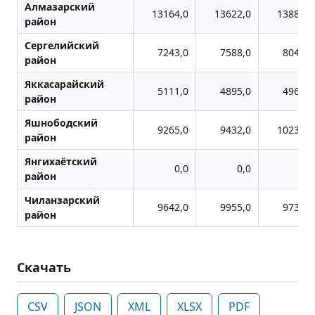
Алмазарский
13164,0
13622,0
13889,0
район
Сергелийский
7243,0
7588,0
8049,0
район
Яккасарайский
5111,0
4895,0
4965,0
район
Яшнободский
9265,0
9432,0
10230,0
район
Янгихаётский
0,0
0,0
0,0
район
Чиланзарский
9642,0
9955,0
9733,0
район
Скачать
CSV
JSON
XML
XLSX
PDF