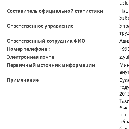
uslu
Составитель официальной статистики
Нац
Узб
Ответственное управление
Упр
тру
Oтветственный сотрудник ФИО
Ади
Номер телефона :
+998
Электронная почта
z.yu
Первичный источник информации
Мин
вну
Примечание
Буз
год
2013
Тах
был 
осн
обр
был