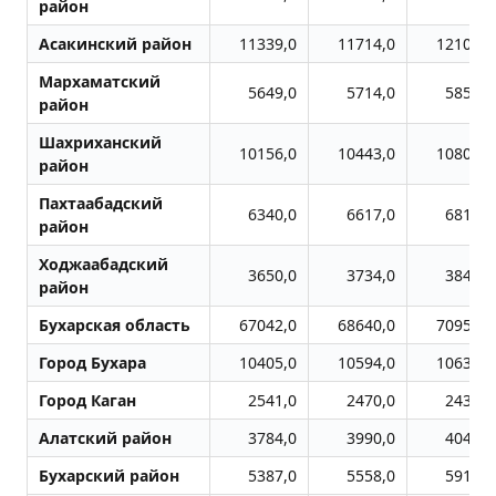
район
Асакинский район
11339,0
11714,0
12106,0
Мархаматский
5649,0
5714,0
5854,0
район
Шахриханский
10156,0
10443,0
10805,0
район
Пахтаабадский
6340,0
6617,0
6810,0
район
Ходжаабадский
3650,0
3734,0
3843,0
район
Бухарская область
67042,0
68640,0
70955,0
Город Бухара
10405,0
10594,0
10634,0
Город Каган
2541,0
2470,0
2431,0
Алатский район
3784,0
3990,0
4046,0
Бухарский район
5387,0
5558,0
5911,0