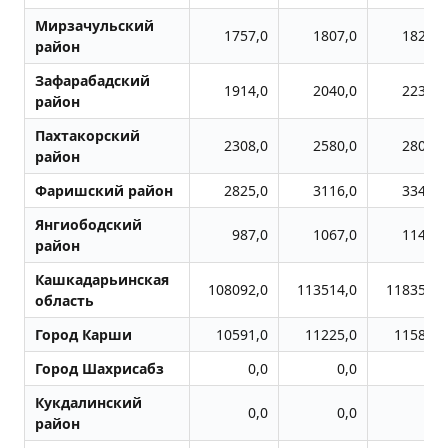
Мирзачульский
1757,0
1807,0
1822,0
район
Зафарабадский
1914,0
2040,0
2230,0
район
Пахтакорский
2308,0
2580,0
2803,0
район
Фаришский район
2825,0
3116,0
3344,0
Янгиободский
987,0
1067,0
1141,0
район
Кашкадарьинская
108092,0
113514,0
118354,0
область
Город Карши
10591,0
11225,0
11583,0
Город Шахрисабз
0,0
0,0
0,0
Кукдалинский
0,0
0,0
0,0
район