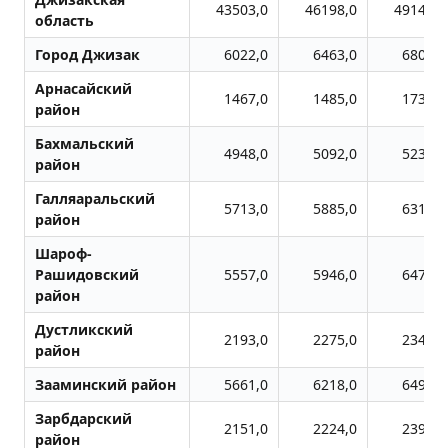
43503,0
46198,0
49143,0
область
Город Джизак
6022,0
6463,0
6806,0
Арнасайский
1467,0
1485,0
1730,0
район
Бахмальский
4948,0
5092,0
5235,0
район
Галляаральский
5713,0
5885,0
6310,0
район
Шароф-
Рашидовский
5557,0
5946,0
6479,0
район
Дустликский
2193,0
2275,0
2349,0
район
Зааминский район
5661,0
6218,0
6498,0
Зарбдарский
2151,0
2224,0
2396,0
район