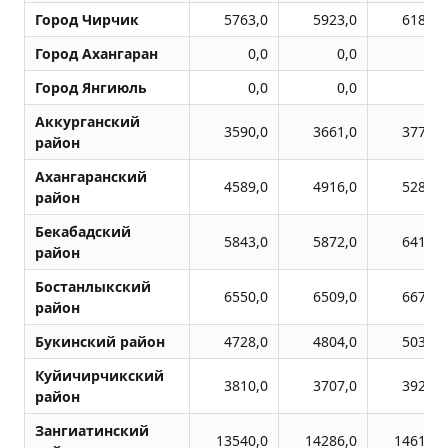
Город Чиpчик
5763,0
5923,0
6189,0
Город Ахангаран
0,0
0,0
0,0
Город Янгиюль
0,0
0,0
0,0
Аккурганский
3590,0
3661,0
3777,0
район
Ахангаранский
4589,0
4916,0
5280,0
район
Бекабадский
5843,0
5872,0
6415,0
район
Бостанлыкский
6550,0
6509,0
6679,0
район
Букинский район
4728,0
4804,0
5033,0
Куйичирчикский
3810,0
3707,0
3926,0
район
Зангиатинский
13540,0
14286,0
14610,0