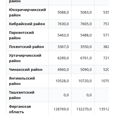
район
Юкоричирчикский
5088,0
5083,0
5352,0
район
Кибрайский район
7630,0
7605,0
7576,0
Паркентский
5463,0
5488,0
5776,0
район
Пскентский район
3367,0
3550,0
3828,0
Уртачирчикский
6289,0
6761,0
7214,0
район
Чиназский район
4960,0
5090,0
5205,0
Янгиюльский
10528,0
10720,0
10799,0
район
Ташкентский
0,0
0,0
0,0
район
Ферганская
128769,0
132270,0
135126,0
область