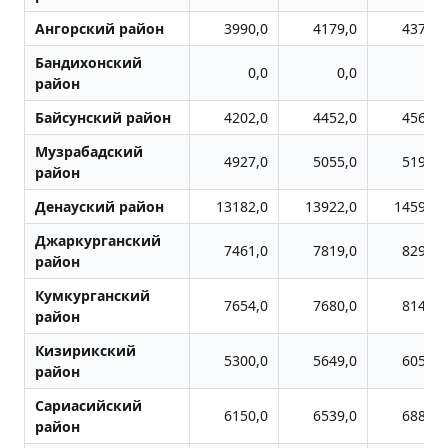
Ангорский район
3990,0
4179,0
4379,0
Бандихонский
0,0
0,0
0,0
район
Байсунский район
4202,0
4452,0
4566,0
Музрабадский
4927,0
5055,0
5195,0
район
Денауский район
13182,0
13922,0
14598,0
Джаркурганский
7461,0
7819,0
8291,0
район
Кумкурганский
7654,0
7680,0
8149,0
район
Кизирикский
5300,0
5649,0
6051,0
район
Сариасийский
6150,0
6539,0
6880,0
район