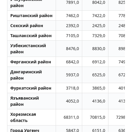
7891,0
8042,0
8259,0
район
Риштанский район
7462,0
7422,0
7788,0
Сохский район
2392,0
2425,0
2489,0
Ташлакский район
7105,0
7329,0
7089,0
Узбекистанский
8476,0
8830,0
8985,0
район
Ферганский район
6842,0
6912,0
7491,0
Дангаринский
5937,0
6525,0
6723,0
район
Фуркатский район
3718,0
3865,0
4017,0
Язъяванский
4052,0
4136,0
4130,0
район
Хорезмская
68311,0
70815,0
72981,0
область
Город Ургенч
5847,0
6151,0
6369,0