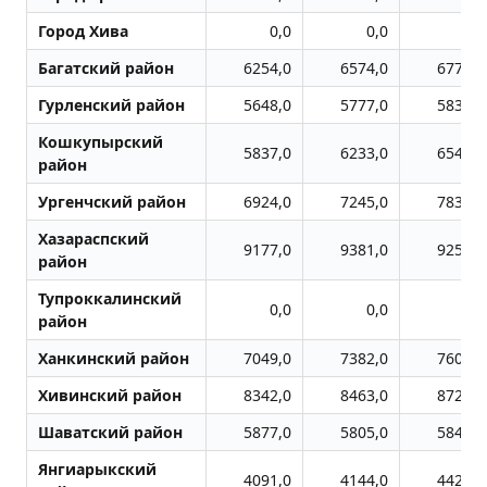
Город Хива
0,0
0,0
0,0
Багатский район
6254,0
6574,0
6771,0
Гурленский район
5648,0
5777,0
5832,0
Кошкупырский
5837,0
6233,0
6541,0
район
Ургенчский район
6924,0
7245,0
7830,0
Хазараспский
9177,0
9381,0
9253,0
район
Тупроккалинский
0,0
0,0
0,0
район
Ханкинский район
7049,0
7382,0
7600,0
Хивинский район
8342,0
8463,0
8728,0
Шаватский район
5877,0
5805,0
5846,0
Янгиарыкский
4091,0
4144,0
4426,0