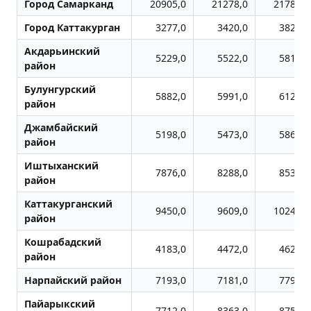
Город Самарканд
20905,0
21278,0
21782,0
Город Каттакурган
3277,0
3420,0
3820,0
Акдарьинский
5229,0
5522,0
5811,0
район
Булунгурский
5882,0
5991,0
6122,0
район
Джамбайский
5198,0
5473,0
5861,0
район
Иштыханский
7876,0
8288,0
8535,0
район
Каттакурганский
9450,0
9609,0
10243,0
район
Кошрабадский
4183,0
4472,0
4627,0
район
Нарпайский район
7193,0
7181,0
7799,0
Пайарыкский
7712,0
8363,0
8751,0