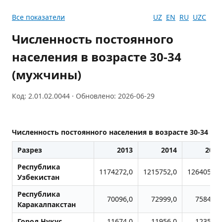
Все показатели
UZ
EN
RU
UZC
Численность постоянного
населения в возрасте 30-34
(мужчины)
Код: 2.01.02.0044 · Обновлено: 2026-06-29
Численность постоянного населения в возрасте 30-34 (
Разрез
2013
2014
2015
Республика
1174272,0
1215752,0
1264051,0
Узбекистан
Республика
70096,0
72999,0
75848,0
Каракалпакстан
Город Нукус
11674,0
11956,0
12355,0