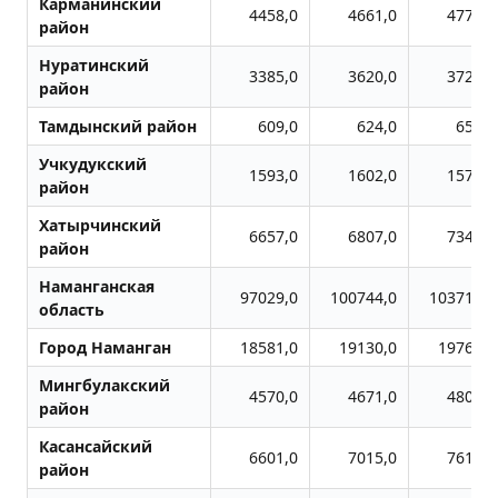
Карманинский
4458,0
4661,0
4773,0
район
Нуратинский
3385,0
3620,0
3724,0
район
Тамдынский район
609,0
624,0
655,0
Учкудукский
1593,0
1602,0
1570,0
район
Хатырчинский
6657,0
6807,0
7345,0
район
Наманганская
97029,0
100744,0
103718,0
область
Город Наманган
18581,0
19130,0
19762,0
Мингбулакский
4570,0
4671,0
4808,0
район
Касансайский
6601,0
7015,0
7619,0
район