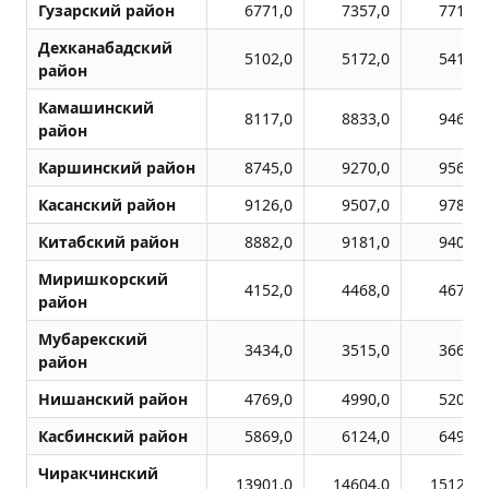
Гузарский район
6771,0
7357,0
7713,0
Дехканабадский
5102,0
5172,0
5417,0
район
Камашинский
8117,0
8833,0
9466,0
район
Каршинский район
8745,0
9270,0
9568,0
Касанский район
9126,0
9507,0
9780,0
Китабский район
8882,0
9181,0
9405,0
Миришкорский
4152,0
4468,0
4675,0
район
Мубарекский
3434,0
3515,0
3667,0
район
Нишанский район
4769,0
4990,0
5203,0
Касбинский район
5869,0
6124,0
6496,0
Чиракчинский
13901,0
14604,0
15125,0