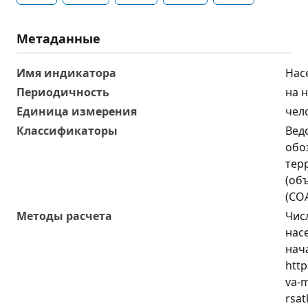
Метаданные
Имя индикатора
Нас
Периодичность
на 
Единица измерения
чел
Классификаторы
Вед
обо
тер
(об
(СО
Методы расчета
Чис
насе
нач
http
va-
rsat