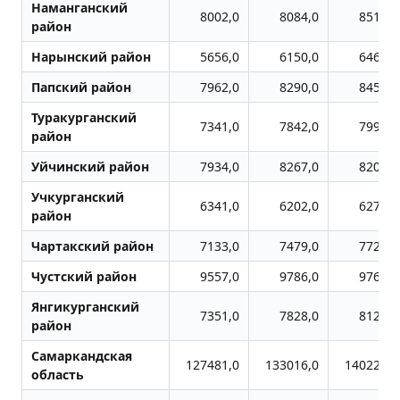
Наманганский
8002,0
8084,0
8518,0
район
Нарынский район
5656,0
6150,0
6468,0
Папский район
7962,0
8290,0
8452,0
Туракурганский
7341,0
7842,0
7996,0
район
Уйчинский район
7934,0
8267,0
8207,0
Учкурганский
6341,0
6202,0
6271,0
район
Чартакский район
7133,0
7479,0
7722,0
Чустский район
9557,0
9786,0
9768,0
Янгикурганский
7351,0
7828,0
8127,0
район
Самаркандская
127481,0
133016,0
140227,0
область