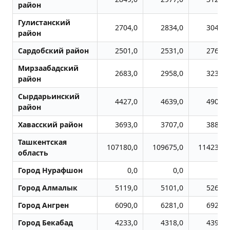
район
Гулистанский
2704,0
2834,0
3041,0
район
Сардобский район
2501,0
2531,0
2768,0
Мирзаабадский
2683,0
2958,0
3232,0
район
Сырдарьинский
4427,0
4639,0
4908,0
район
Хавасский район
3693,0
3707,0
3884,0
Ташкентская
107180,0
109675,0
114235,0
область
Город Нурафшон
0,0
0,0
0,0
Город Алмалык
5119,0
5101,0
5262,0
Город Ангрен
6090,0
6281,0
6923,0
Город Бекабад
4233,0
4318,0
4391,0