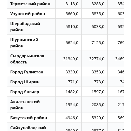
Термезский район
3118,0
3283,0
3548,0
Узунский район
5660,0
5835,0
6039,0
Шерабадский
5810,0
6033,0
6327,0
район
Шурчинский
6624,0
7125,0
7697,0
район
Сырдарьинская
31349,0
32774,0
34695,0
область
Город Гулистан
3339,0
3353,0
3463,0
Город Ширин
771,0
773,0
740,0
Город Янгиер
1482,0
1597,0
1675,0
Акалтынский
1954,0
2085,0
2171,0
район
Баяутский район
4946,0
5320,0
5691,0
Сайхунабадский
2849,0
2977,0
3122,0