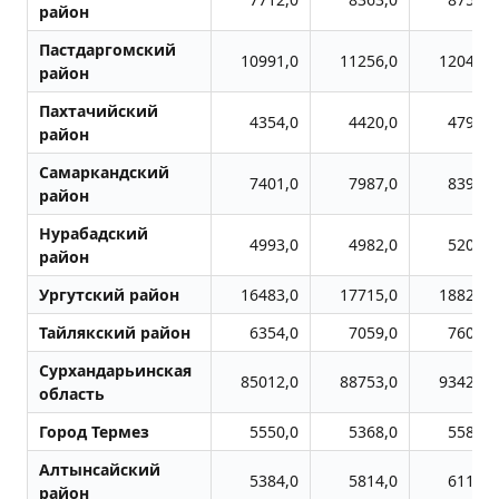
район
Пастдаргомский
10991,0
11256,0
12046,0
район
Пахтачийский
4354,0
4420,0
4799,0
район
Самаркандский
7401,0
7987,0
8399,0
район
Нурабадский
4993,0
4982,0
5203,0
район
Ургутский район
16483,0
17715,0
18823,0
Тайлякский район
6354,0
7059,0
7606,0
Сурхандарьинская
85012,0
88753,0
93422,0
область
Город Термез
5550,0
5368,0
5583,0
Алтынсайский
5384,0
5814,0
6119,0
район