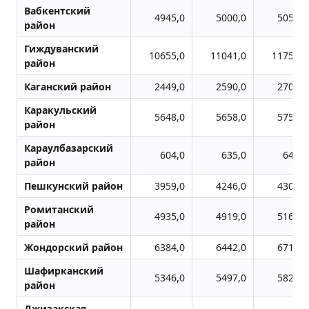
Вабкентский
4945,0
5000,0
5055,0
район
Гиждуванский
10655,0
11041,0
11759,0
район
Каганский район
2449,0
2590,0
2707,0
Каракульский
5648,0
5658,0
5750,0
район
Караулбазарский
604,0
635,0
648,0
район
Пешкунский район
3959,0
4246,0
4306,0
Ромитанский
4935,0
4919,0
5166,0
район
Жондоpский район
6384,0
6442,0
6716,0
Шафирканский
5346,0
5497,0
5826,0
район
Джизакская