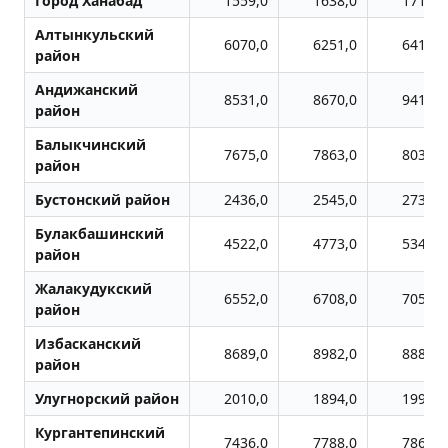
Город Ханабад
1559,0
1638,0
1710,0
Алтынкульский
6070,0
6251,0
6410,0
район
Андижанский
8531,0
8670,0
9416,0
район
Балыкчинский
7675,0
7863,0
8032,0
район
Бустонский район
2436,0
2545,0
2733,0
Булакбашинский
4522,0
4773,0
5344,0
район
Жалакудукский
6552,0
6708,0
7050,0
район
Избасканский
8689,0
8982,0
8884,0
район
Улугноpский район
2010,0
1894,0
1998,0
Кургантепинский
7436,0
7788,0
7867,0