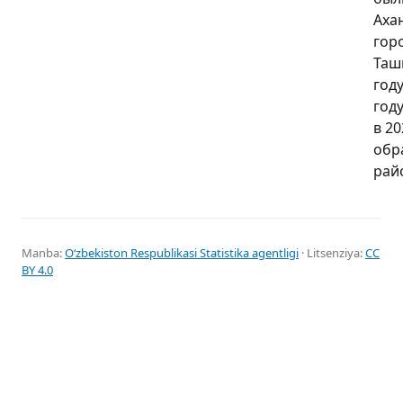
Аха
гор
Таш
году
год
в 20
обр
рай
Manba:
Oʻzbekiston Respublikasi Statistika agentligi
· Litsenziya:
CC
BY 4.0