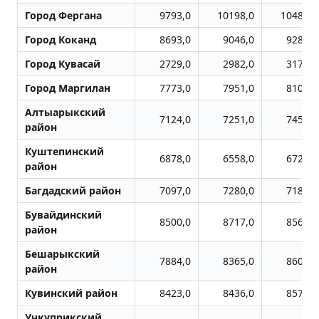
Город Фергана
9793,0
10198,0
10488,0
Город Коканд
8693,0
9046,0
9288,0
Город Кувасай
2729,0
2982,0
3172,0
Город Маpгилан
7773,0
7951,0
8104,0
Алтыарыкский
7124,0
7251,0
7455,0
район
Куштепинский
6878,0
6558,0
6723,0
район
Багдадский район
7097,0
7280,0
7189,0
Бувайдинский
8500,0
8717,0
8561,0
район
Бешарыкский
7884,0
8365,0
8603,0
район
Кувинский район
8423,0
8436,0
8572,0
Учкуприкский