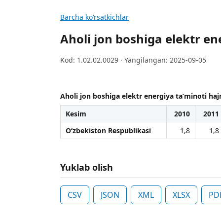
Barcha koʻrsatkichlar
Aholi jon boshiga elektr en
Kod: 1.02.02.0029 · Yangilangan: 2025-09-05
Aholi jon boshiga elektr energiya ta’minoti ha
Kesim
2010
2011
O‘zbekiston Respublikasi
1,8
1,8
Yuklab olish
CSV
JSON
XML
XLSX
PD