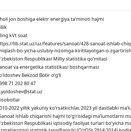
holi jon boshiga elektr energiya ta’minoti hajmi
illik
ing kVt soat
ttps://lib.stat.uz/uz/features/sanoat/428-sanoat-ishlab-chi
niqlash-bo-yicha-uslubiy-nizomga-kiritilayotgan-o-zgartiri
‘zbekiston Respublikasi Milliy statistika qo‘mitasi
anoat va energetika statistikasi boshqarmasi
o'ldoshev Bekzod Botir o‘g‘li
998 71 202 80 47
.yoldoshev@stat.uz
isobotlar
010-2022 yillik yakuniy ko‘rsatkichlar, 2023 yil dastlabki ma’
Sanoat ishlab chiqarishi hajmi toʻgʻrisidagi maʼlumotlarni ma
ʻzbekiston Respublikasi iqtisodiy faoliyat turlari boʻyicha mah
izmatlarning) statistik tasniflagichi (OʻzDSt 2914:2014) kod