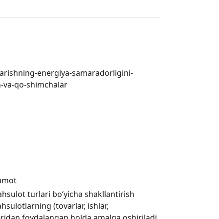
qarishning-energiya-samaradorligini-
sh-va-qo-shimchalar
lumot
hsulot turlari boʻyicha shakllantirish
sulotlarning (tovarlar, ishlar,
laridan foydalangan holda amalga oshiriladi.