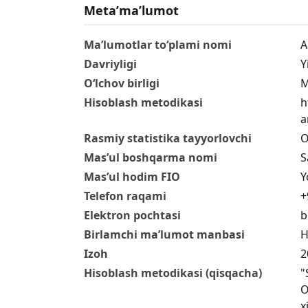
Metaʼmaʼlumot
Ma’lumotlar to‘plami nomi
A
Davriyligi
Y
O‘lchov birligi
M
Hisoblash metodikasi
h
a
Rasmiy statistika tayyorlovchi
O
Mas’ul boshqarma nomi
S
Mas’ul hodim FIO
Y
Telefon raqami
+
Elektron pochtasi
b
Birlamchi ma’lumot manbasi
H
Izoh
2
Hisoblash metodikasi (qisqacha)
"
O
x