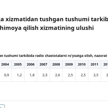
a xizmatidan tushgan tushumi tarkib
 himoya qilish xizmatining ulushi
 tushumi tarkibida radio chastotalarni ro‘yxatga olish, nazorat 
2004
2005
2006
2007
2008
2009
2010
2011
20
0,9
1,2
1,8
2,3
2,6
2,5
2,5
2,5
2