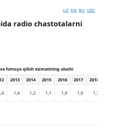
UZ
EN
RU
UZC
ida radio chastotalarni
va himoya qilish xizmatining ulushi
12
2013
2014
2015
2016
2017
2018
2019
2020
,0
1,4
1,2
1,1
1,0
1,0
1,3
1,4
1,8