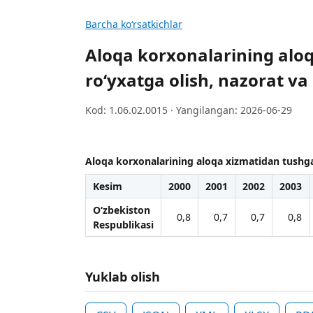
Barcha koʻrsatkichlar
Aloqa korxonalarining aloq
ro‘yxatga olish, nazorat va
Kod: 1.06.02.0015 · Yangilangan: 2026-06-29
Aloqa korxonalarining aloqa xizmatidan tushgan
Kesim
2000
2001
2002
2003
O‘zbekiston
0,8
0,7
0,7
0,8
Respublikasi
Yuklab olish