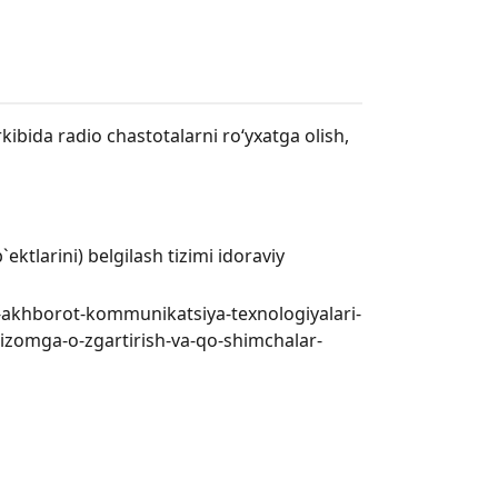
ibida radio chastotalarni ro‘yxatga olish,
ktlarini) belgilash tizimi idoraviy
va-akhborot-kommunikatsiya-texnologiyalari-
y-nizomga-o-zgartirish-va-qo-shimchalar-