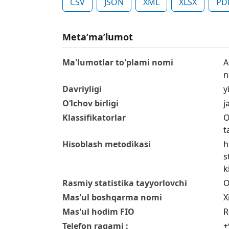
CSV
JSON
XML
XLSX
PD
Metaʼmaʼlumot
Ma'lumotlar to'plami nomi
A
n
Davriyligi
yi
O‘lchov birligi
j
Klassifikatorlar
O
t
Hisoblash metodikasi
h
s
k
Rasmiy statistika tayyorlovchi
O
Mas'ul boshqarma nomi
X
Mas'ul hodim FIO
R
Telefon raqami :
+