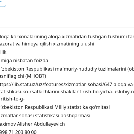
F
loqa korxonalarining aloqa xizmatidan tushgan tushumi tark
azorat va himoya qilish xizmatining ulushi
llik
amiga nisbatan foizda
`zbekiston Respublikasi ma`muriy-hududiy tuzilmalarini (ob`e
asniflagichi (MHOBT)
ttps://lib.stat.uz/uz/features/xizmatlar-sohasi/647-aloqa-
tatistikasi-ko-rsatkichlarini-shakllantirish-bo-yicha-uslubi
iritish-to-g-
‘zbekiston Respublikasi Milliy statistika qo‘mitasi
izmatlar sohasi statistikasi boshqarmasi
aximov Alisher Abdullayevich
998 71 203 80 00