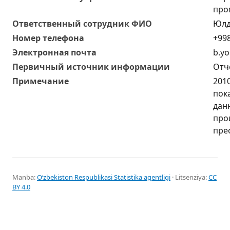
про
Oтветственный сотрудник ФИО
Юлд
Номер телефона
+998
Электронная почта
b.yo
Первичный источник информации
Отч
Примечание
201
пок
дан
про
пре
Manba:
Oʻzbekiston Respublikasi Statistika agentligi
· Litsenziya:
CC
BY 4.0