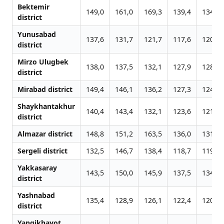
Bektemir
149,0
161,0
169,3
139,4
134,8
district
Yunusabad
137,6
131,7
121,7
117,6
120,2
district
Mirzo Ulugbek
138,0
137,5
132,1
127,9
128,2
district
Mirabad district
149,4
146,1
136,2
127,3
124,0
Shaykhantakhur
140,4
143,4
132,1
123,6
121,3
district
Almazar district
148,8
151,2
163,5
136,0
131,7
Sergeli district
132,5
146,7
138,4
118,7
119,2
Yakkasaray
143,5
150,0
145,9
137,5
134,4
district
Yashnabad
135,4
128,9
126,1
122,4
120,7
district
Yangikhayot