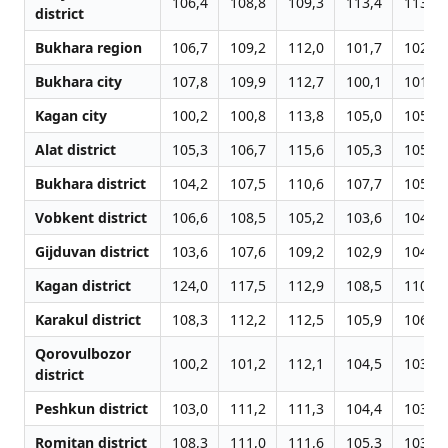
106,4
108,8
109,3
113,4
113,9
district
Bukhara region
106,7
109,2
112,0
101,7
102,4
Bukhara city
107,8
109,9
112,7
100,1
101,5
Kagan city
100,2
100,8
113,8
105,0
105,1
Alat district
105,3
106,7
115,6
105,3
105,5
Bukhara district
104,2
107,5
110,6
107,7
105,4
Vobkent district
106,6
108,5
105,2
103,6
104,8
Gijduvan district
103,6
107,6
109,2
102,9
104,4
Kagan district
124,0
117,5
112,9
108,5
110,9
Karakul district
108,3
112,2
112,5
105,9
106,0
Qorovulbozor
100,2
101,2
112,1
104,5
103,4
district
Peshkun district
103,0
111,2
111,3
104,4
103,6
Romitan district
108,3
111,0
111,6
105,3
103,5