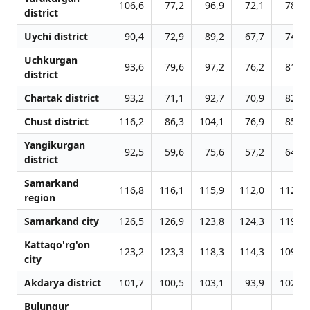
106,6
77,2
96,9
72,1
78,0
district
Uychi district
90,4
72,9
89,2
67,7
74,5
Uchkurgan
93,6
79,6
97,2
76,2
81,8
district
Chartak district
93,2
71,1
92,7
70,9
82,5
Chust district
116,2
86,3
104,1
76,9
85,6
Yangikurgan
92,5
59,6
75,6
57,2
64,0
district
Samarkand
116,8
116,1
115,9
112,0
112,3
region
Samarkand city
126,5
126,9
123,8
124,3
119,9
Kattaqo'rg'on
123,2
123,3
118,3
114,3
109,8
city
Akdarya district
101,7
100,5
103,1
93,9
102,0
Bulungur