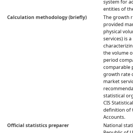
system for ad
entities of t
Calculation methodology (briefly)
The growth r
provided mark
physical vol
services) is a
characterizi
the volume of
period compa
comparable p
growth rate 
market servi
recommendati
statistical o
CIS Statistic
definition of
Accounts.
Official statistics preparer
National stat
Republic of 