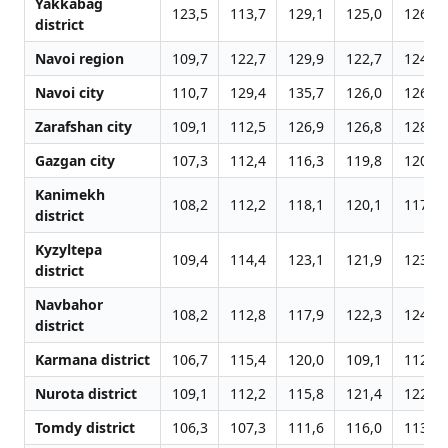
Yakkabag
123,5
113,7
129,1
125,0
126,9
district
Navoi region
109,7
122,7
129,9
122,7
124,4
Navoi city
110,7
129,4
135,7
126,0
126,2
Zarafshan city
109,1
112,5
126,9
126,8
128,5
Gazgan city
107,3
112,4
116,3
119,8
120,6
Kanimekh
108,2
112,2
118,1
120,1
117,6
district
Kyzyltepa
109,4
114,4
123,1
121,9
123,5
district
Navbahor
108,2
112,8
117,9
122,3
124,9
district
Karmana district
106,7
115,4
120,0
109,1
112,7
Nurota district
109,1
112,2
115,8
121,4
122,3
Tomdy district
106,3
107,3
111,6
116,0
113,9