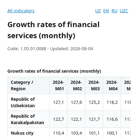
All indicators
UZ
EN
RU
UZC
Growth rates of financial
services (monthly)
Code: 1.05.01.0088 · Updated: 2026-08-04
Growth rates of financial services (monthly)
Category /
2024-
2024-
2024-
2024-
2024-
Region
M01
M02
M03
M04
M05
Republic of
127,1
127,6
125,2
118,2
118,9
Uzbekistan
Republic of
122,7
122,1
121,7
116,6
117,2
Karakalpakstan
Nukus city
110,4
103,4
101,1
100,1
117,4