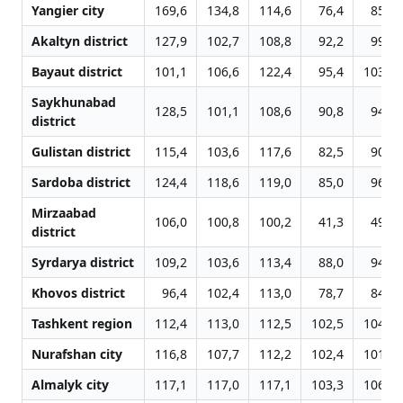
Yangier city
169,6
134,8
114,6
76,4
85,0
Akaltyn district
127,9
102,7
108,8
92,2
99,9
Bayaut district
101,1
106,6
122,4
95,4
103,0
Saykhunabad
128,5
101,1
108,6
90,8
94,7
district
Gulistan district
115,4
103,6
117,6
82,5
90,1
Sardoba district
124,4
118,6
119,0
85,0
96,3
Mirzaabad
106,0
100,8
100,2
41,3
49,5
district
Syrdarya district
109,2
103,6
113,4
88,0
94,5
Khovos district
96,4
102,4
113,0
78,7
84,8
Tashkent region
112,4
113,0
112,5
102,5
104,3
Nurafshan city
116,8
107,7
112,2
102,4
101,6
Almalyk city
117,1
117,0
117,1
103,3
106,7