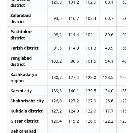
120,3
131,2
102,9
83,1
59,8
district
Zafarabad
93,5
116,7
102,4
60,7
89,9
district
Pakhtakor
98,2
114,4
102,1
89,6
97,7
district
Farish district
91,5
114,9
101,3
48,9
55,6
Yangiabad
133,2
86,6
101,5
54,1
47,5
district
Kashkadarya
130,7
127,4
128,0
123,5
124,4
region
Karshi city
139,3
140,1
139,5
134,0
135,2
Shakhrisabz city
126,0
127,2
127,9
126,6
127,6
Kukdala district
127,2
124,0
122,0
117,7
118,6
Gissar district
120,4
115,2
126,6
122,2
123,1
Dehkanabad