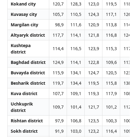
Kokand city
120,7
128,3
123,0
119,5
118,9
Kuvasay city
105,7
110,5
124,3
117,1
126,9
Margilan city
98,9
111,6
120,9
113,8
114,1
Altyaryk district
117,7
114,1
121,8
116,8
124,4
Kushtepa
114,4
116,5
123,9
115,3
117,8
district
Baghdad district
124,9
114,1
122,8
109,6
113,2
Buvayda district
115,9
134,1
124,7
120,5
123,7
Besharik district
119,7
134,4
119,5
115,8
138,1
Kuva district
107,7
109,1
119,3
117,9
108,6
Uchkuprik
109,7
101,4
121,7
101,2
112,5
district
Rishtan district
97,9
106,8
123,5
100,3
100,3
Sokh district
91,9
103,0
123,2
116,4
109,3