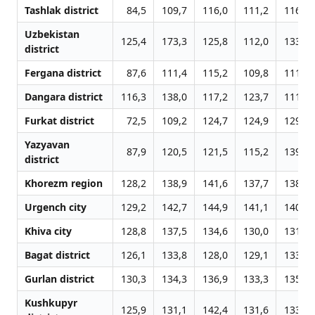
Tashlak district
84,5
109,7
116,0
111,2
116,2
Uzbekistan
125,4
173,3
125,8
112,0
133,2
district
Fergana district
87,6
111,4
115,2
109,8
111,1
Dangara district
116,3
138,0
117,2
123,7
111,5
Furkat district
72,5
109,2
124,7
124,9
129,7
Yazyavan
87,9
120,5
121,5
115,2
139,4
district
Khorezm region
128,2
138,9
141,6
137,7
138,0
Urgench city
129,2
142,7
144,9
141,1
140,0
Khiva city
128,8
137,5
134,6
130,0
131,3
Bagat district
126,1
133,8
128,0
129,1
133,8
Gurlan district
130,3
134,3
136,9
133,3
135,9
Kushkupyr
125,9
131,1
142,4
131,6
133,5