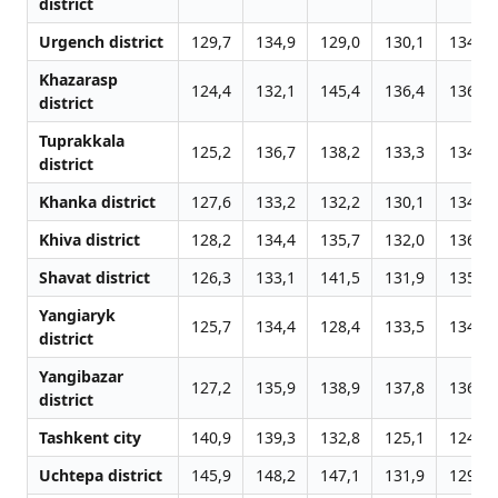
district
Urgench district
129,7
134,9
129,0
130,1
134,2
Khazarasp
124,4
132,1
145,4
136,4
136,6
district
Tuprakkala
125,2
136,7
138,2
133,3
134,4
district
Khanka district
127,6
133,2
132,2
130,1
134,0
Khiva district
128,2
134,4
135,7
132,0
136,4
Shavat district
126,3
133,1
141,5
131,9
135,0
Yangiaryk
125,7
134,4
128,4
133,5
134,6
district
Yangibazar
127,2
135,9
138,9
137,8
136,3
district
Tashkent city
140,9
139,3
132,8
125,1
124,5
Uchtepa district
145,9
148,2
147,1
131,9
129,3