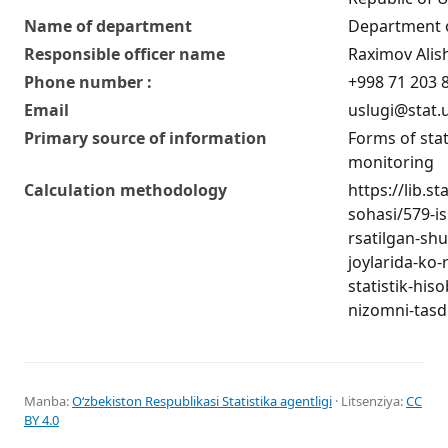
Name of department
Department of
Responsible officer name
Raximov Alis
Phone number :
+998 71 203 8
Email
uslugi@stat.
Primary source of information
Forms of stat
monitoring
Calculation methodology
https://lib.s
sohasi/579-is
rsatilgan-sh
joylarida-ko-
statistik-his
nizomni-tasdi
Manba:
Oʻzbekiston Respublikasi Statistika agentligi
· Litsenziya:
CC
BY 4.0