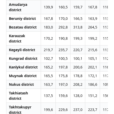
Amudarya
139,9
160,5
159,7
167,8
118,1
district
Beruniy district
167,8
170,0
166,5
163,9
113,3
Bozatau district
183,0
292,8
313,8
264,5
113,3
Karauzak
170,2
190,8
199,3
199,2
115,9
district
Kegeyli district
219,7
235,7
220,7
215,6
113,7
Kungrad district
102,7
100,5
100,1
105,1
112,4
Kanlykul district
165,2
197,8
200,6
202,1
116,2
Muynak district
165,5
175,8
178,8
172,1
117,5
Nukus district
163,7
197,0
208,2
186,6
109,9
Takhiatash
137,5
159,6
128,0
151,2
156,8
district
Takhtakupyr
199,6
229,6
237,0
223,7
117,7
district