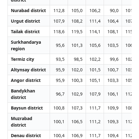
Nurabad district
112,8
105,0
106,2
90,0
101,6
Urgut district
107,9
108,2
111,4
106,4
107,4
Tailak district
118,6
119,5
114,1
108,1
115,8
Surkhandarya
95,6
101,3
105,6
103,5
106,1
region
Termiz city
93,5
98,5
102,2
99,6
102,2
Altynsay district
95,9
102,0
101,5
100,7
103,2
Angor district
95,9
100,3
105,1
103,3
105,8
Bandykhan
96,7
102,9
107,9
106,1
112,5
district
Baysun district
100,8
107,3
111,7
109,9
108,7
Muzrabad
100,1
106,5
111,2
109,3
112,0
district
Denau district
100,4
106,9
111,7
109,4
112,1