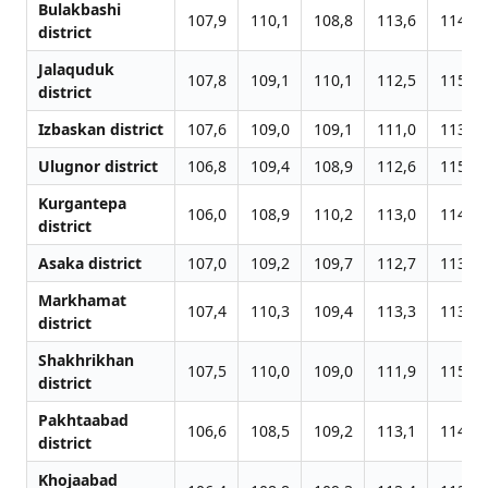
Bulakbashi
107,9
110,1
108,8
113,6
114,4
district
Jalаquduk
107,8
109,1
110,1
112,5
115,4
district
Izbaskan district
107,6
109,0
109,1
111,0
113,6
Ulugnor district
106,8
109,4
108,9
112,6
115,9
Kurgantepa
106,0
108,9
110,2
113,0
114,7
district
Asaka district
107,0
109,2
109,7
112,7
113,2
Markhamat
107,4
110,3
109,4
113,3
113,3
district
Shakhrikhan
107,5
110,0
109,0
111,9
115,5
district
Pakhtaabad
106,6
108,5
109,2
113,1
114,6
district
Khojaabad