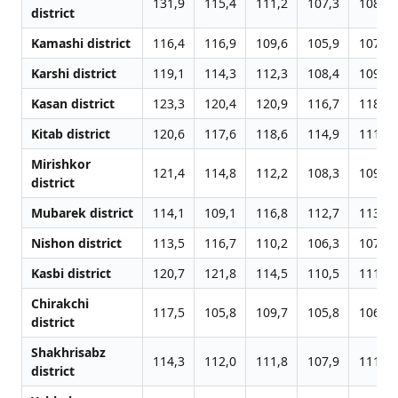
131,9
115,4
111,2
107,3
108,2
district
Kamashi district
116,4
116,9
109,6
105,9
107,2
Karshi district
119,1
114,3
112,3
108,4
109,0
Kasan district
123,3
120,4
120,9
116,7
118,7
Kitab district
120,6
117,6
118,6
114,9
111,8
Mirishkor
121,4
114,8
112,2
108,3
109,2
district
Mubarek district
114,1
109,1
116,8
112,7
113,5
Nishon district
113,5
116,7
110,2
106,3
107,2
Kasbi district
120,7
121,8
114,5
110,5
111,5
Chirakchi
117,5
105,8
109,7
105,8
106,6
district
Shakhrisabz
114,3
112,0
111,8
107,9
111,2
district