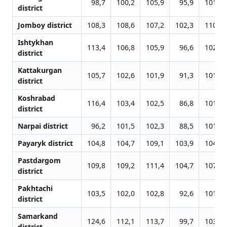
98,7
100,2
105,9
95,9
101,3
district
Jomboy district
108,3
108,6
107,2
102,3
110,7
Ishtykhan
113,4
106,8
105,9
96,6
102,1
district
Kattakurgan
105,7
102,6
101,9
91,3
101,3
district
Koshrabad
116,4
103,4
102,5
86,8
101,2
district
Narpai district
96,2
101,5
102,3
88,5
101,2
Payaryk district
104,8
104,7
109,1
103,9
104,0
Pastdargom
109,8
109,2
111,4
104,7
107,0
district
Pakhtachi
103,5
102,0
102,8
92,6
101,5
district
Samarkand
124,6
112,1
113,7
99,7
103,8
district