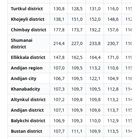
Turtkul district
130,8
128,5
131,0
116,0
115,3
Khojeyli district
138,1
151,0
152,0
148,6
112,7
Chimbay district
177,8
173,7
192,2
157,6
116,8
Shumanai
214,4
227,0
233,8
230,7
110,2
district
Ellikkala district
147,8
162,5
164,4
171,0
119,4
Andijan region
107,0
109,5
113,2
110,6
115,1
Andijan city
106,7
109,5
122,1
104,9
116,4
Khanabadcity
107,3
109,7
109,5
112,8
114,2
Altynkul district
107,2
109,8
109,8
113,2
114,1
Andijan district
107,1
109,9
109,6
113,7
115,6
Balykchi district
106,9
109,3
110,0
112,9
115,1
Bustan district
107,7
111,1
109,9
113,5
114,3