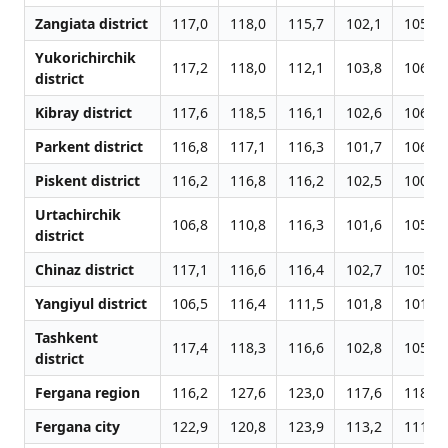
Zangiata district
117,0
118,0
115,7
102,1
105,4
Yukorichirchik
117,2
118,0
112,1
103,8
106,7
district
Kibray district
117,6
118,5
116,1
102,6
106,2
Parkent district
116,8
117,1
116,3
101,7
106,0
Piskent district
116,2
116,8
116,2
102,5
100,9
Urtachirchik
106,8
110,8
116,3
101,6
105,7
district
Chinaz district
117,1
116,6
116,4
102,7
105,9
Yangiyul district
106,5
116,4
111,5
101,8
101,0
Tashkent
117,4
118,3
116,6
102,8
105,9
district
Fergana region
116,2
127,6
123,0
117,6
118,4
Fergana city
122,9
120,8
123,9
113,2
111,4