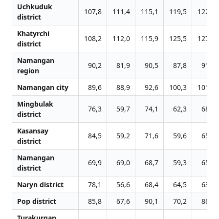
Uchkuduk
107,8
111,4
115,1
119,5
122,1
district
Khatyrchi
108,2
112,0
115,9
125,5
127,2
district
Namangan
90,2
81,9
90,5
87,8
91,7
region
Namangan city
89,6
88,9
92,6
100,3
101,2
Mingbulak
76,3
59,7
74,1
62,3
68,8
district
Kasansay
84,5
59,2
71,6
59,6
65,9
district
Namangan
69,9
69,0
68,7
59,3
65,4
district
Naryn district
78,1
56,6
68,4
64,5
63,2
Pop district
85,8
67,6
90,1
70,2
86,0
Turakurgan