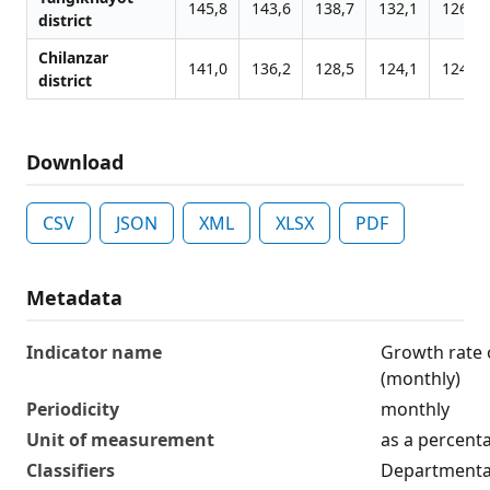
145,8
143,6
138,7
132,1
126,8
district
Chilanzar
141,0
136,2
128,5
124,1
124,9
district
Download
CSV
JSON
XML
XLSX
PDF
Metadata
Indicator name
Growth rate o
(monthly)
Periodicity
monthly
Unit of measurement
as a percent
Classifiers
Departmental