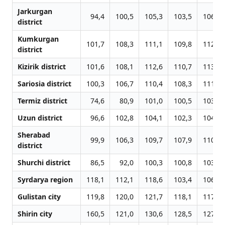
Jarkurgan
94,4
100,5
105,3
103,5
106,0
district
Kumkurgan
101,7
108,3
111,1
109,8
112,4
district
Kizirik district
101,6
108,1
112,6
110,7
113,4
Sariosia district
100,3
106,7
110,4
108,3
111,0
Termiz district
74,6
80,9
101,0
100,5
103,0
Uzun district
96,6
102,8
104,1
102,3
104,8
Sherabad
99,9
106,3
109,7
107,9
110,5
district
Shurchi district
86,5
92,0
100,3
100,8
103,2
Syrdarya region
118,1
112,1
118,6
103,4
106,7
Gulistan city
119,8
120,0
121,7
118,1
117,6
Shirin city
160,5
121,0
130,6
128,5
127,3