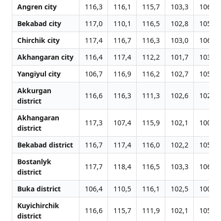
Angren city
116,3
116,1
115,7
103,3
106,5
Bekabad city
117,0
110,1
116,5
102,8
105,9
Chirchik city
117,4
116,7
116,3
103,0
106,3
Akhangaran city
116,4
117,4
112,2
101,7
103,0
Yangiyul city
106,7
116,9
116,2
102,7
105,8
Akkurgan
116,6
116,3
111,3
102,6
102,0
district
Akhangaran
117,3
107,4
115,9
102,1
100,4
district
Bekabad district
116,7
117,4
116,0
102,2
105,4
Bostanlyk
117,7
118,4
116,5
103,3
106,6
district
Buka district
106,4
110,5
116,1
102,5
100,7
Kuyichirchik
116,6
115,7
111,9
102,1
105,1
district