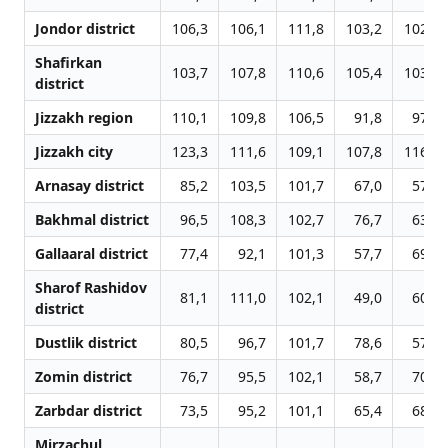
Jondor district
106,3
106,1
111,8
103,2
102,3
Shafirkan
103,7
107,8
110,6
105,4
103,9
district
Jizzakh region
110,1
109,8
106,5
91,8
97,7
Jizzakh city
123,3
111,6
109,1
107,8
116,2
Arnasay district
85,2
103,5
101,7
67,0
57,4
Bakhmal district
96,5
108,3
102,7
76,7
63,4
Gallaaral district
77,4
92,1
101,3
57,7
69,3
Sharof Rashidov
81,1
111,0
102,1
49,0
60,1
district
Dustlik district
80,5
96,7
101,7
78,6
57,7
Zomin district
76,7
95,5
102,1
58,7
70,4
Zarbdar district
73,5
95,2
101,1
65,4
68,1
Mirzachul