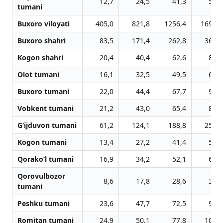
12,7
24,5
41,3
55,4
tumani
Buxoro viloyati
405,0
821,8
1256,4
1699,8
Buxoro shahri
83,5
171,4
262,8
361,6
Kogon shahri
20,4
40,4
62,6
87,5
Olot tumani
16,1
32,5
49,5
66,7
Buxoro tumani
22,0
44,4
67,7
91,0
Vobkent tumani
21,2
43,0
65,4
88,8
G‘ijduvon tumani
61,2
124,1
188,8
254,4
Kogon tumani
13,4
27,2
41,4
55,9
Qorako‘l tumani
16,9
34,2
52,1
69,9
Qorovulbozor
8,6
17,8
28,6
35,6
tumani
Peshku tumani
23,6
47,7
72,5
97,6
Romitan tumani
24,9
50,1
77,8
103,1