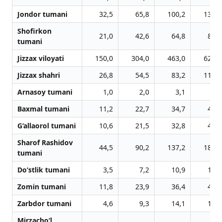
Jondor tumani
32,5
65,8
100,2
134,8
Shofirkon
21,0
42,6
64,8
87,6
tumani
Jizzax viloyati
150,0
304,0
463,0
626,6
Jizzax shahri
26,8
54,5
83,2
112,6
Arnasoy tumani
1,0
2,0
3,1
4,2
Baxmal tumani
11,2
22,7
34,7
46,9
G‘allaorol tumani
10,6
21,5
32,8
44,5
Sharof Rashidov
44,5
90,2
137,2
185,8
tumani
Do‘stlik tumani
3,5
7,2
10,9
14,8
Zomin tumani
11,8
23,9
36,4
49,3
Zarbdor tumani
4,6
9,3
14,1
19,0
Mirzacho‘l