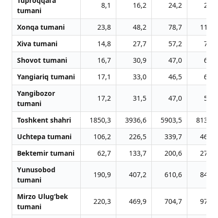
Tuproqqal’a
8,1
16,2
24,2
28,9
tumani
Xonqa tumani
23,8
48,2
78,7
116,1
Xiva tumani
14,8
27,7
57,2
71,5
Shovot tumani
16,7
30,9
47,0
68,7
Yangiariq tumani
17,1
33,0
46,5
63,6
Yangibozor
17,2
31,5
47,0
59,5
tumani
Toshkent shahri
1850,3
3936,6
5903,5
8135,7
Uchtepa tumani
106,2
226,5
339,7
468,5
Bektemir tumani
62,7
133,7
200,6
276,6
Yunusobod
190,9
407,2
610,6
842,1
tumani
Mirzo Ulug‘bek
220,3
469,9
704,7
971,7
tumani