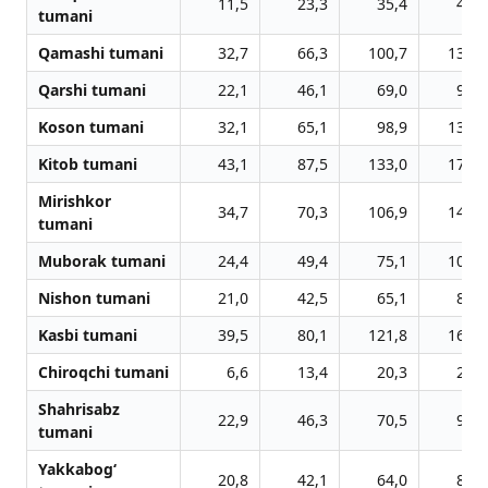
11,5
23,3
35,4
47,9
tumani
Qamashi tumani
32,7
66,3
100,7
136,2
Qarshi tumani
22,1
46,1
69,0
93,0
Koson tumani
32,1
65,1
98,9
133,7
Kitob tumani
43,1
87,5
133,0
179,9
Mirishkor
34,7
70,3
106,9
144,6
tumani
Muborak tumani
24,4
49,4
75,1
101,6
Nishon tumani
21,0
42,5
65,1
87,9
Kasbi tumani
39,5
80,1
121,8
164,6
Chiroqchi tumani
6,6
13,4
20,3
27,5
Shahrisabz
22,9
46,3
70,5
95,3
tumani
Yakkabog‘
20,8
42,1
64,0
86,5