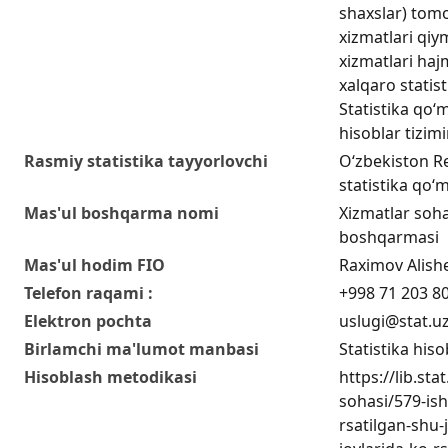
shaxslar) tom
xizmatlari qiy
xizmatlari hajm
xalqaro statis
Statistika qo‘m
hisoblar tizim
Rasmiy statistika tayyorlovchi
O‘zbekiston Re
statistika qo‘m
Mas'ul boshqarma nomi
Xizmatlar sohas
boshqarmasi
Mas'ul hodim FIO
Raximov Alish
Telefon raqami :
+998 71 203 80
Elektron pochta
uslugi@stat.u
Birlamchi ma'lumot manbasi
Statistika hiso
Hisoblash metodikasi
https://lib.sta
sohasi/579-ish
rsatilgan-shu