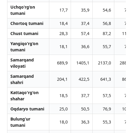
Uchqo‘rg‘on
17,7
35,9
54,6
73,8
tumani
Chortoq tumani
18,4
37,4
56,8
76,9
Chust tumani
28,3
57,4
87,2
117,9
Yangiqo‘rg‘on
18,1
36,6
55,7
75,2
tumani
Samarqand
689,9
1405,1
2137,0
2885,6
viloyati
Samarqand
204,1
422,5
641,3
865,0
shahri
Kattaqo'rg'on
18,5
37,7
57,5
77,8
shahar
Oqdaryo tumani
25,0
50,5
76,9
103,9
Bulung‘ur
18,0
36,3
55,3
74,7
tumani