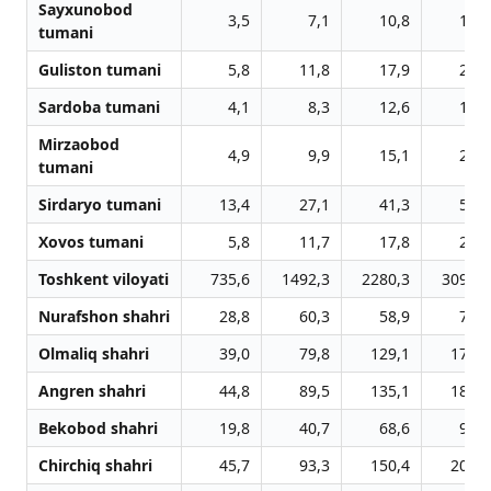
Sayxunobod
3,5
7,1
10,8
14,7
tumani
Guliston tumani
5,8
11,8
17,9
24,2
Sardoba tumani
4,1
8,3
12,6
17,0
Mirzaobod
4,9
9,9
15,1
20,4
tumani
Sirdaryo tumani
13,4
27,1
41,3
55,8
Xovos tumani
5,8
11,7
17,8
24,0
Toshkent viloyati
735,6
1492,3
2280,3
3091,5
Nurafshon shahri
28,8
60,3
58,9
79,5
Olmaliq shahri
39,0
79,8
129,1
174,6
Angren shahri
44,8
89,5
135,1
182,7
Bekobod shahri
19,8
40,7
68,6
92,8
Chirchiq shahri
45,7
93,3
150,4
203,6