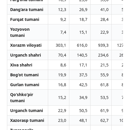
Dang‘ara tumani
12,3
26,9
41,0
55,5
Furqat tumani
9,2
18,7
28,4
38,4
Yozyovon
7,4
15,1
22,9
31,0
tumani
Xorazm viloyati
303,1
616,0
939,3
1270,6
Urganch shahri
70,4
140,5
234,6
266,2
Xiva shahri
8,6
17,1
21,5
29,1
Bog‘ot tumani
19,9
37,5
55,9
83,3
Gurlan tumani
16,8
42,5
61,8
85,1
Qo‘shko‘pir
15,2
34,9
53,5
79,5
tumani
Urganch tumani
22,9
50,5
61,9
97,5
Xazorasp tumani
23,0
48,1
62,7
103,9