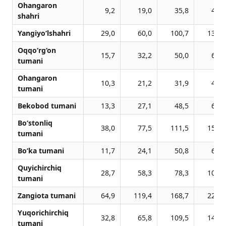
Ohangaron
9,2
19,0
35,8
48,4
shahri
Yangiyo‘lshahri
29,0
60,0
100,7
136,3
Oqqo‘rg‘on
15,7
32,2
50,0
67,6
tumani
Ohangaron
10,3
21,2
31,9
43,1
tumani
Bekobod tumani
13,3
27,1
48,5
65,5
Bo‘stonliq
38,0
77,5
111,5
150,7
tumani
Bo‘ka tumani
11,7
24,1
50,8
68,9
Quyichirchiq
28,7
58,3
78,3
105,8
tumani
Zangiota tumani
64,9
119,4
168,7
220,6
Yuqorichirchiq
32,8
65,8
109,5
148,3
tumani