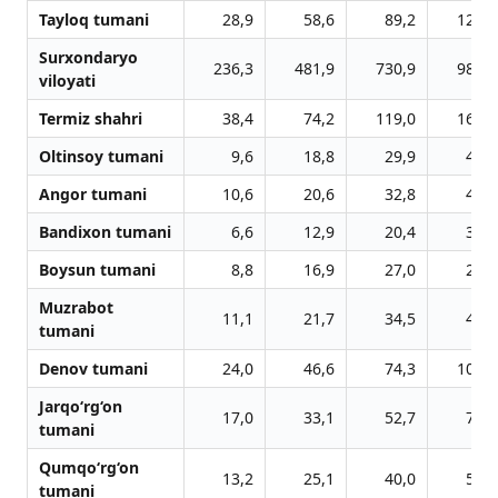
Tayloq tumani
28,9
58,6
89,2
120,5
Surxondaryo
236,3
481,9
730,9
988,9
viloyati
Termiz shahri
38,4
74,2
119,0
162,0
Oltinsoy tumani
9,6
18,8
29,9
40,4
Angor tumani
10,6
20,6
32,8
44,3
Bandixon tumani
6,6
12,9
20,4
36,5
Boysun tumani
8,8
16,9
27,0
27,6
Muzrabot
11,1
21,7
34,5
46,8
tumani
Denov tumani
24,0
46,6
74,3
100,4
Jarqo‘rg‘on
17,0
33,1
52,7
71,8
tumani
Qumqo‘rg‘on
13,2
25,1
40,0
54,1
tumani