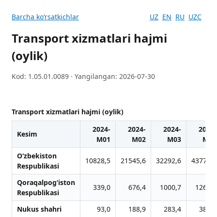
Barcha koʻrsatkichlar
UZ
EN
RU
UZC
Transport xizmatlari hajmi
(oylik)
Kod: 1.05.01.0089 · Yangilangan: 2026-07-30
Transport xizmatlari hajmi (oylik)
2024-
2024-
2024-
2024-
Kesim
M01
M02
M03
M04
O‘zbekiston
10828,5
21545,6
32292,6
43775,9
Respublikasi
Qoraqalpog‘iston
339,0
676,4
1000,7
1266,7
Respublikasi
Nukus shahri
93,0
188,9
283,4
386,9