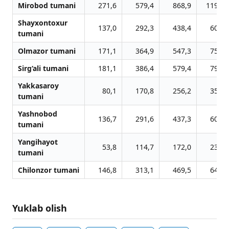
Mirobod tumani
271,6
579,4
868,9
1198,2
Shayxontoxur
137,0
292,3
438,4
604,5
tumani
Olmazor tumani
171,1
364,9
547,3
754,7
Sirg‘ali tumani
181,1
386,4
579,4
799,0
Yakkasaroy
80,1
170,8
256,2
353,3
tumani
Yashnobod
136,7
291,6
437,3
603,1
tumani
Yangihayot
53,8
114,7
172,0
237,1
tumani
Chilonzor tumani
146,8
313,1
469,5
647,5
Yuklab olish