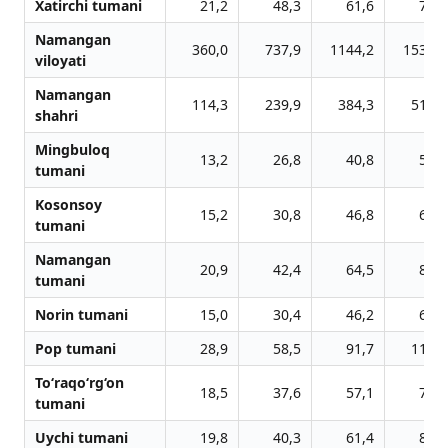
Xatirchi tumani
21,2
48,3
61,6
73,7
Namangan
360,0
737,9
1144,2
1534,6
viloyati
Namangan
114,3
239,9
384,3
510,7
shahri
Mingbuloq
13,2
26,8
40,8
55,1
tumani
Kosonsoy
15,2
30,8
46,8
63,3
tumani
Namangan
20,9
42,4
64,5
87,1
tumani
Norin tumani
15,0
30,4
46,2
62,4
Pop tumani
28,9
58,5
91,7
118,6
To‘raqo‘rg‘on
18,5
37,6
57,1
77,3
tumani
Uychi tumani
19,8
40,3
61,4
85,0