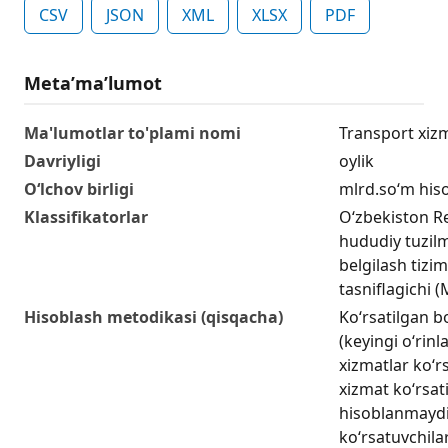
CSV
JSON
XML
XLSX
PDF
Metaʼmaʼlumot
Ma'lumotlar to'plami nomi
Transport xizm
Davriyligi
oylik
O‘lchov birligi
mlrd.so‘m his
Klassifikatorlar
O‘zbekiston R
hududiy tuzilm
belgilash tizim
tasniflagichi
Hisoblash metodikasi (qisqacha)
Ko‘rsatilgan b
(keyingi o‘rinl
xizmatlar koʻr
xizmat koʻrsati
hisoblanmaydi
koʻrsatuvchilar