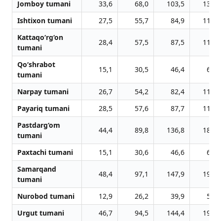
Jomboy tumani
33,6
68,0
103,5
139,8
Ishtixon tumani
27,5
55,7
84,9
114,6
Kattaqo‘rg‘on
28,4
57,5
87,5
118,2
tumani
Qo‘shrabot
15,1
30,5
46,4
62,7
tumani
Narpay tumani
26,7
54,2
82,4
111,3
Payariq tumani
28,5
57,6
87,7
118,5
Pastdarg‘om
44,4
89,8
136,8
184,7
tumani
Paxtachi tumani
15,1
30,6
46,6
63,1
Samarqand
48,4
97,1
147,9
199,8
tumani
Nurobod tumani
12,9
26,2
39,9
53,8
Urgut tumani
46,7
94,5
144,4
194,8