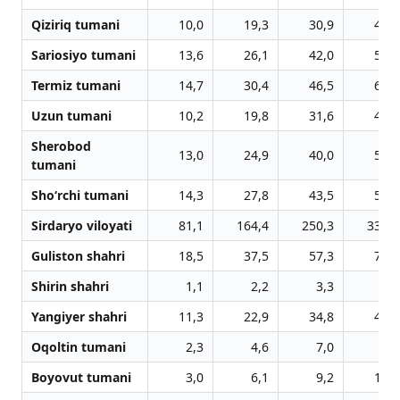
Qiziriq tumani
10,0
19,3
30,9
41,8
Sariosiyo tumani
13,6
26,1
42,0
55,6
Termiz tumani
14,7
30,4
46,5
63,1
Uzun tumani
10,2
19,8
31,6
42,6
Sherobod
13,0
24,9
40,0
54,0
tumani
Sho‘rchi tumani
14,3
27,8
43,5
58,9
Sirdaryo viloyati
81,1
164,4
250,3
338,3
Guliston shahri
18,5
37,5
57,3
77,1
Shirin shahri
1,1
2,2
3,3
4,5
Yangiyer shahri
11,3
22,9
34,8
47,2
Oqoltin tumani
2,3
4,6
7,0
9,5
Boyovut tumani
3,0
6,1
9,2
12,5