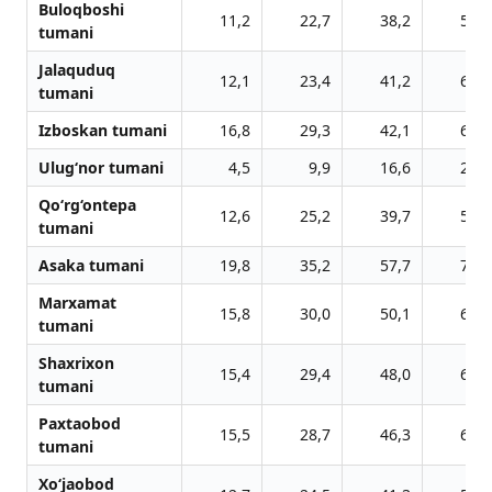
Buloqboshi
11,2
22,7
38,2
51,6
tumani
Jalaquduq
12,1
23,4
41,2
60,1
tumani
Izboskan tumani
16,8
29,3
42,1
65,3
Ulug‘nor tumani
4,5
9,9
16,6
22,8
Qo‘rg‘ontepa
12,6
25,2
39,7
53,7
tumani
Asaka tumani
19,8
35,2
57,7
77,2
Marxamat
15,8
30,0
50,1
67,1
tumani
Shaxrixon
15,4
29,4
48,0
64,1
tumani
Paxtaobod
15,5
28,7
46,3
61,9
tumani
Xo‘jaobod