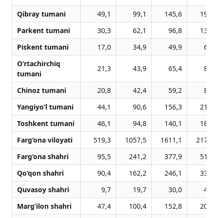
Qibray tumani
49,1
99,1
145,6
196,9
Parkent tumani
30,3
62,1
96,8
130,9
Piskent tumani
17,0
34,9
49,9
67,5
O‘rtachirchiq
21,3
43,9
65,4
88,5
tumani
Chinoz tumani
20,8
42,4
59,2
80,0
Yangiyo‘l tumani
44,1
90,6
156,3
211,4
Toshkent tumani
46,1
94,8
140,1
189,7
Farg‘ona viloyati
519,3
1057,5
1611,1
2179,6
Farg‘ona shahri
95,5
241,2
377,9
511,3
Qo‘qon shahri
90,4
162,2
246,1
332,7
Quvasoy shahri
9,7
19,7
30,0
40,5
Marg‘ilon shahri
47,4
100,4
152,8
207,5