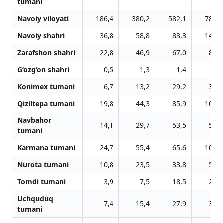
tumani
Navoiy viloyati
186,4
380,2
582,1
786,5
Navoiy shahri
36,8
58,8
83,3
149,9
Zarafshon shahri
22,8
46,9
67,0
86,1
G‘ozg‘on shahri
0,5
1,3
1,4
1,9
Konimex tumani
6,7
13,2
29,2
30,2
Qiziltepa tumani
19,8
44,3
85,9
103,7
Navbahor
14,1
29,7
53,5
56,1
tumani
Karmana tumani
24,7
55,4
65,6
107,0
Nurota tumani
10,8
23,5
33,8
51,6
Tomdi tumani
3,9
7,5
18,5
20,5
Uchquduq
7,4
15,4
27,9
32,0
tumani