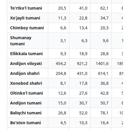
To‘rtko‘l tumani
20,5
41,0
62,1
83,7
Xo‘jayli tumani
11,3
22,8
34,7
46,9
Chimboy tumani
6,6
13,4
20,3
27,5
Shumanay
3,1
6,3
9,6
12,9
tumani
Ellikkala tumani
9,3
18,9
28,8
38,9
Andijon viloyati
454,2
921,2
1401,6
1894,3
Andijon shahri
204,8
431,0
614,1
818,9
Xonobod shahri
8,1
17,8
36,8
49,7
Oltinko‘l tumani
12,6
27,6
42,8
57,2
Andijon tumani
15,0
30,7
50,7
67,8
Baliqchi tumani
26,8
52,0
78,1
108,0
Bo‘ston tumani
4,5
10,3
16,4
22,2