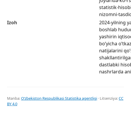
joylarida-ko-r
statistik-hisob
nizomni-tasdiq
Izoh
2024-yilning y
boshlab hudud
yashirin iqtiso
boʼyicha oʼtka
natijalarini q
shakllantirilg
dastlabki hiso
nashrlarda ani
Manba:
Oʻzbekiston Respublikasi Statistika agentligi
· Litsenziya:
CC
BY 4.0