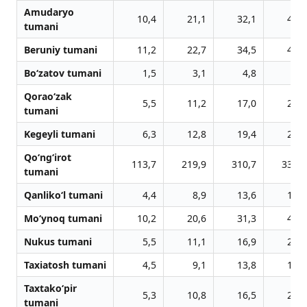
Amudaryo
10,4
21,1
32,1
43,3
tumani
Beruniy tumani
11,2
22,7
34,5
46,6
Bo‘zatov tumani
1,5
3,1
4,8
6,4
Qorao‘zak
5,5
11,2
17,0
23,0
tumani
Kegeyli tumani
6,3
12,8
19,4
26,2
Qo‘ng‘irot
113,7
219,9
310,7
330,7
tumani
Qanliko‘l tumani
4,4
8,9
13,6
18,4
Mo‘ynoq tumani
10,2
20,6
31,3
42,3
Nukus tumani
5,5
11,1
16,9
22,8
Taxiatosh tumani
4,5
9,1
13,8
18,7
Taxtako‘pir
5,3
10,8
16,5
22,3
tumani