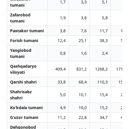
1,7
3,3
5,1
6,9
tumani
Zafarobod
1,9
3,8
5,8
7,8
tumani
Paxtakor tumani
3,8
7,6
11,7
15,8
Forish tumani
12,4
25,1
38,3
51,8
Yangiobod
0,8
1,6
2,4
3,2
tumani
Qashqadaryo
409,4
831,2
1268,2
1716,6
viloyati
Qarshi shahri
33,8
68,4
110,3
150,3
Shahrisabz
5,0
10,1
15,4
20,9
shahri
Ko‘kdala tumani
4,9
10,0
15,2
20,5
G‘uzor tumani
11,2
22,8
34,7
47,3
Dehqonobod