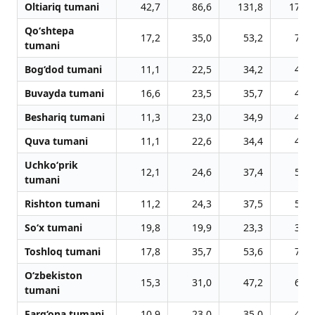
Oltiariq tumani
42,7
86,6
131,8
178,6
Qo‘shtepa
17,2
35,0
53,2
71,8
tumani
Bog‘dod tumani
11,1
22,5
34,2
46,3
Buvayda tumani
16,6
23,5
35,7
48,3
Beshariq tumani
11,3
23,0
34,9
47,2
Quva tumani
11,1
22,6
34,4
46,6
Uchko‘prik
12,1
24,6
37,4
50,5
tumani
Rishton tumani
11,2
24,3
37,5
50,1
So‘x tumani
19,8
19,9
23,3
31,6
Toshloq tumani
17,8
35,7
53,6
72,2
O‘zbekiston
15,3
31,0
47,2
63,9
tumani
Farg‘ona tumani
10,9
23,0
35,0
47,5