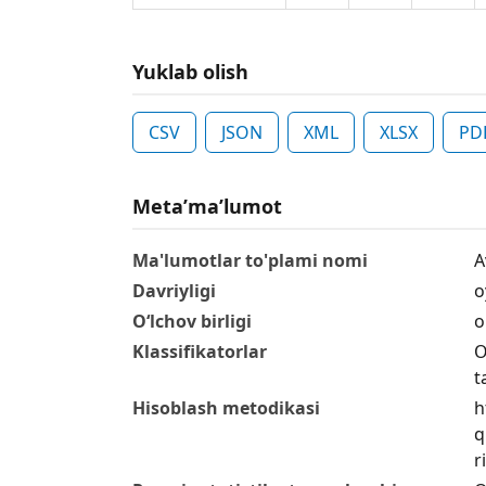
Yuklab olish
CSV
JSON
XML
XLSX
PD
Metaʼmaʼlumot
Ma'lumotlar to'plami nomi
A
Davriyligi
o
O‘lchov birligi
o
Klassifikatorlar
O
t
Hisoblash metodikasi
h
q
r