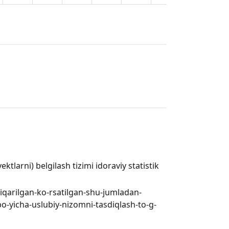
tlarni) belgilash tizimi idoraviy statistik
hiqarilgan-ko-rsatilgan-shu-jumladan-
-bo-yicha-uslubiy-nizomni-tasdiqlash-to-g-