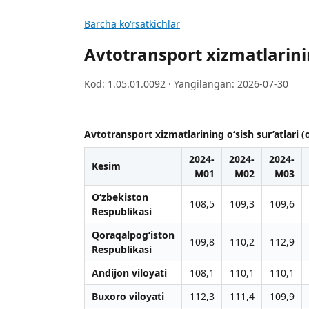
Barcha koʻrsatkichlar
Avtotransport xizmatlarining
Kod: 1.05.01.0092 · Yangilangan: 2026-07-30
Avtotransport xizmatlarining o‘sish sur’atlari (o
2024-
2024-
2024-
Kesim
M01
M02
M03
O‘zbekiston
108,5
109,3
109,6
Respublikasi
Qoraqalpog‘iston
109,8
110,2
112,9
Respublikasi
Andijon viloyati
108,1
110,1
110,1
Buxoro viloyati
112,3
111,4
109,9