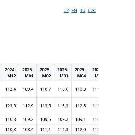
UZ
EN
RU
UZC
2024-
2025-
2025-
2025-
2025-
2025-
2025-
202
M12
M01
M02
M03
M04
M05
M06
M
112,4
109,4
110,7
110,6
110,3
111,2
111,0
110
123,5
112,9
113,5
113,3
112,8
113,9
113,9
114
116,8
109,2
109,5
109,2
109,1
110,7
111,2
111
110,3
108,4
111,1
111,3
112,0
112,4
112,7
113