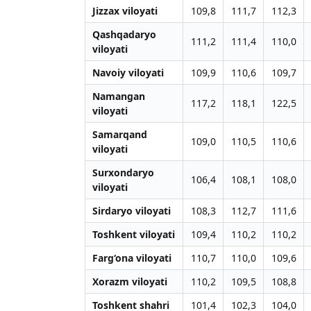
Jizzax viloyati
109,8
111,7
112,3
Qashqadaryo
111,2
111,4
110,0
viloyati
Navoiy viloyati
109,9
110,6
109,7
Namangan
117,2
118,1
122,5
viloyati
Samarqand
109,0
110,5
110,6
viloyati
Surxondaryo
106,4
108,1
108,0
viloyati
Sirdaryo viloyati
108,3
112,7
111,6
Toshkent viloyati
109,4
110,2
110,2
Farg‘ona viloyati
110,7
110,0
109,6
Xorazm viloyati
110,2
109,5
108,8
Toshkent shahri
101,4
102,3
104,0