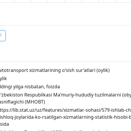
F
vtotransport xizmatlarining o‘sish sur’atlari (oylik)
ylik
ldingi yilga nisbatan, foizda
‘zbekiston Respublikasi Maʼmuriy-hududiy tuzilmalarni (obyek
asniflagichi (MHOBT)
ttps://lib.stat.uz/uz/features/xizmatlar-sohasi/579-ishlab-c
ishloq-joylarida-ko-rsatilgan-xizmatlarning-statistik-hisobi
isida