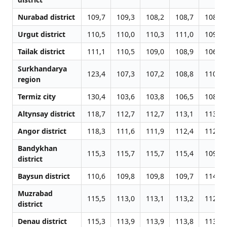
Nurabad district
109,7
109,3
108,2
108,7
108,4
Urgut district
110,5
110,0
110,3
111,0
109,4
Tailak district
111,1
110,5
109,0
108,9
106,9
Surkhandarya
123,4
107,3
107,2
108,8
110,1
region
Termiz city
130,4
103,6
103,8
106,5
108,9
Altynsay district
118,7
112,7
112,7
113,1
113,0
Angor district
118,3
111,6
111,9
112,4
112,2
Bandykhan
115,3
115,7
115,7
115,4
109,1
district
Baysun district
110,6
109,8
109,8
109,7
114,6
Muzrabad
115,5
113,0
113,1
113,2
112,6
district
Denau district
115,3
113,9
113,9
113,8
113,3