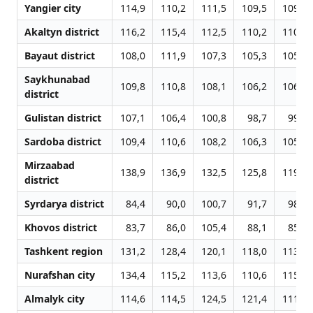
Yangier city
114,9
110,2
111,5
109,5
109,2
Akaltyn district
116,2
115,4
112,5
110,2
110,1
Bayaut district
108,0
111,9
107,3
105,3
105,1
Saykhunabad
109,8
110,8
108,1
106,2
106,0
district
Gulistan district
107,1
106,4
100,8
98,7
99,1
Sardoba district
109,4
110,6
108,2
106,3
105,4
Mirzaabad
138,9
136,9
132,5
125,8
119,2
district
Syrdarya district
84,4
90,0
100,7
91,7
98,2
Khovos district
83,7
86,0
105,4
88,1
85,5
Tashkent region
131,2
128,4
120,1
118,0
113,7
Nurafshan city
134,4
115,2
113,6
110,6
115,6
Almalyk city
114,6
114,5
124,5
121,4
111,7