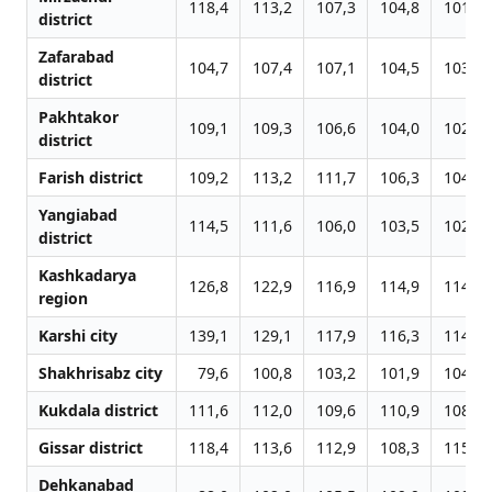
118,4
113,2
107,3
104,8
101,5
district
Zafarabad
104,7
107,4
107,1
104,5
103,9
district
Pakhtakor
109,1
109,3
106,6
104,0
102,7
district
Farish district
109,2
113,2
111,7
106,3
104,9
Yangiabad
114,5
111,6
106,0
103,5
102,4
district
Kashkadarya
126,8
122,9
116,9
114,9
114,0
region
Karshi city
139,1
129,1
117,9
116,3
114,0
Shakhrisabz city
79,6
100,8
103,2
101,9
104,9
Kukdala district
111,6
112,0
109,6
110,9
108,8
Gissar district
118,4
113,6
112,9
108,3
115,3
Dehkanabad