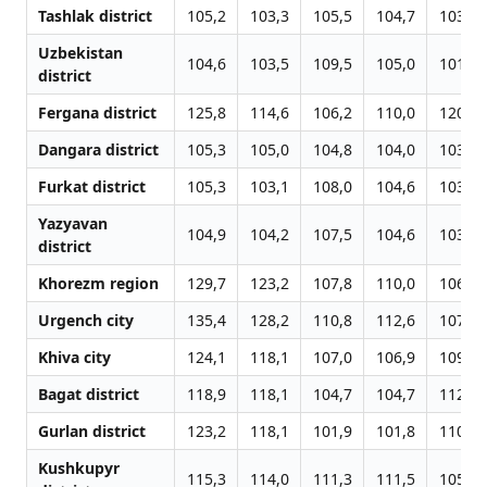
Tashlak district
105,2
103,3
105,5
104,7
103,3
Uzbekistan
104,6
103,5
109,5
105,0
101,4
district
Fergana district
125,8
114,6
106,2
110,0
120,9
Dangara district
105,3
105,0
104,8
104,0
103,3
Furkat district
105,3
103,1
108,0
104,6
103,3
Yazyavan
104,9
104,2
107,5
104,6
103,4
district
Khorezm region
129,7
123,2
107,8
110,0
106,8
Urgench city
135,4
128,2
110,8
112,6
107,5
Khiva city
124,1
118,1
107,0
106,9
109,4
Bagat district
118,9
118,1
104,7
104,7
112,1
Gurlan district
123,2
118,1
101,9
101,8
110,8
Kushkupyr
115,3
114,0
111,3
111,5
105,2