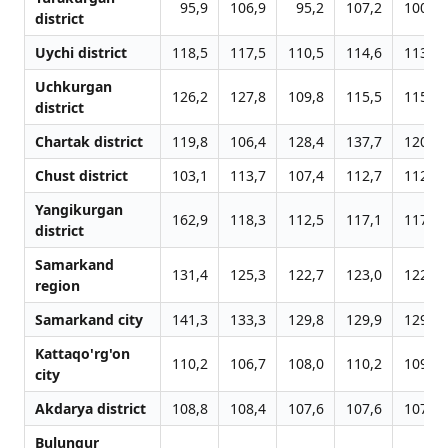
95,9
106,9
95,2
107,2
100,1
district
Uychi district
118,5
117,5
110,5
114,6
113,7
Uchkurgan
126,2
127,8
109,8
115,5
115,6
district
Chartak district
119,8
106,4
128,4
137,7
120,0
Chust district
103,1
113,7
107,4
112,7
112,8
Yangikurgan
162,9
118,3
112,5
117,1
117,8
district
Samarkand
131,4
125,3
122,7
123,0
122,4
region
Samarkand city
141,3
133,3
129,8
129,9
129,3
Kattaqo'rg'on
110,2
106,7
108,0
110,2
109,4
city
Akdarya district
108,8
108,4
107,6
107,6
107,7
Bulungur