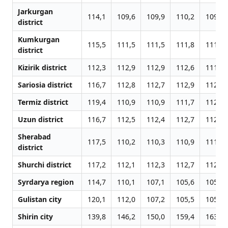
Jarkurgan
114,1
109,6
109,9
110,2
109,8
district
Kumkurgan
115,5
111,5
111,5
111,8
111,5
district
Kizirik district
112,3
112,9
112,9
112,6
111,6
Sariosia district
116,7
112,8
112,7
112,9
112,6
Termiz district
119,4
110,9
110,9
111,7
112,0
Uzun district
116,7
112,5
112,4
112,7
112,4
Sherabad
117,5
110,2
110,3
110,9
111,1
district
Shurchi district
117,2
112,1
112,3
112,7
112,4
Syrdarya region
114,7
110,1
107,1
105,6
105,9
Gulistan city
120,1
112,0
107,2
105,5
105,8
Shirin city
139,8
146,2
150,0
159,4
163,5