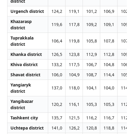
district
Urgench district
124,2
119,1
101,2
106,9
102,4
Khazarasp
119,6
117,8
109,2
109,1
109,7
district
Tuprakkala
106,4
119,8
105,8
107,8
107,9
district
Khanka district
126,5
123,8
112,9
112,8
109,5
Khiva district
133,2
117,5
106,7
104,8
106,1
Shavat district
106,0
104,9
108,7
114,4
105,9
Yangiaryk
137,0
118,0
104,1
104,0
114,1
district
Yangibazar
120,2
116,1
105,3
105,3
112,8
district
Tashkent city
135,7
121,5
116,2
116,7
112,3
Uchtepa district
141,0
126,2
120,8
118,8
114,4