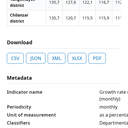
135,7
127,6
122,1
116,7
112,3
district
Chilanzar
135,7
120,7
115,5
115,9
111,6
district
Download
CSV
JSON
XML
XLSX
PDF
Metadata
Indicator name
Growth rate 
(monthly)
Periodicity
monthly
Unit of measurement
as a percent
Classifiers
Departmental