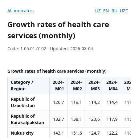
All indicators
UZ
EN
RU
UZC
Growth rates of health care
services (monthly)
Code: 1.05.01.0102 · Updated: 2026-08-04
Growth rates of health care services (monthly)
Category /
2024-
2024-
2024-
2024-
2024-
Region
M01
M02
M03
M04
M05
Republic of
126,7
119,1
114,2
114,4
111,8
Uzbekistan
Republic of
132,7
138,1
120,6
117,9
115,8
Karakalpakstan
Nukus city
143,1
151,6
124,7
122,2
118,9