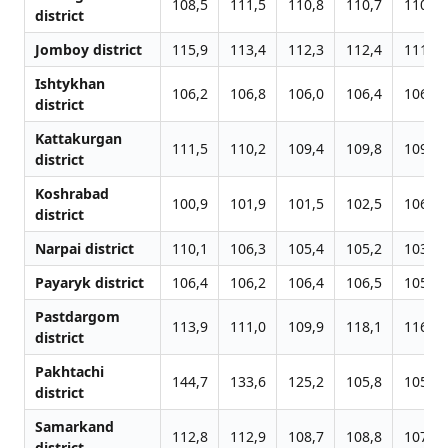
108,5
111,5
110,8
110,7
110,2
district
Jomboy district
115,9
113,4
112,3
112,4
111,8
Ishtykhan
106,2
106,8
106,0
106,4
106,8
district
Kattakurgan
111,5
110,2
109,4
109,8
109,3
district
Koshrabad
100,9
101,9
101,5
102,5
106,8
district
Narpai district
110,1
106,3
105,4
105,2
103,0
Payaryk district
106,4
106,2
106,4
106,5
105,1
Pastdargom
113,9
111,0
109,9
118,1
116,5
district
Pakhtachi
144,7
133,6
125,2
105,8
105,6
district
Samarkand
112,8
112,9
108,7
108,8
107,1
district