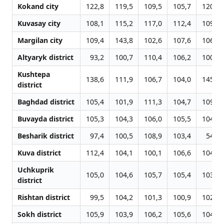
Kokand city
122,8
119,5
109,5
105,7
120,3
Kuvasay city
108,1
115,2
117,0
112,4
109,4
Margilan city
109,4
143,8
102,6
107,6
106,3
Altyaryk district
93,2
100,7
110,4
106,2
100,5
Kushtepa
138,6
111,9
106,7
104,0
145,0
district
Baghdad district
105,4
101,9
111,3
104,7
109,3
Buvayda district
105,3
104,3
106,0
105,5
104,2
Besharik district
97,4
100,5
108,9
103,4
54,2
Kuva district
112,4
104,1
100,1
106,6
104,3
Uchkuprik
105,0
104,6
105,7
105,4
103,9
district
Rishtan district
99,5
104,2
101,3
100,9
102,4
Sokh district
105,9
103,9
106,2
105,6
104,4