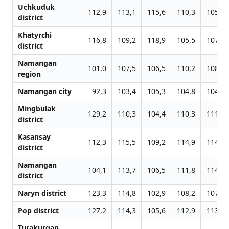
Uchkuduk
112,9
113,1
115,6
110,3
105,1
district
Khatyrchi
116,8
109,2
118,9
105,5
107,5
district
Namangan
101,0
107,5
106,5
110,2
108,0
region
Namangan city
92,3
103,4
105,3
104,8
104,0
Mingbulak
129,2
110,3
104,4
110,3
111,1
district
Kasansay
112,3
115,5
109,2
114,9
114,4
district
Namangan
104,1
113,7
106,5
111,8
114,5
district
Naryn district
123,3
114,8
102,9
108,2
107,6
Pop district
127,2
114,3
105,6
112,9
113,5
Turakurgan