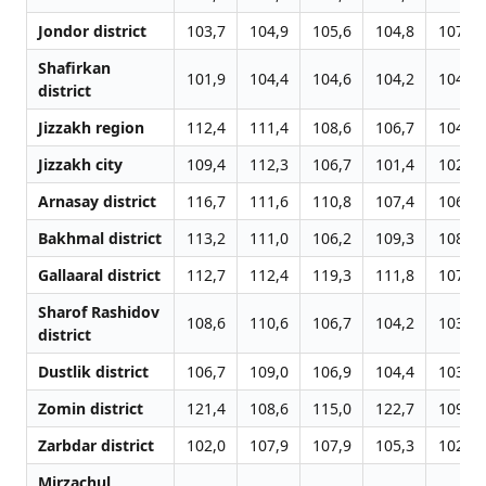
Jondor district
103,7
104,9
105,6
104,8
107,7
Shafirkan
101,9
104,4
104,6
104,2
104,4
district
Jizzakh region
112,4
111,4
108,6
106,7
104,8
Jizzakh city
109,4
112,3
106,7
101,4
102,8
Arnasay district
116,7
111,6
110,8
107,4
106,0
Bakhmal district
113,2
111,0
106,2
109,3
108,6
Gallaaral district
112,7
112,4
119,3
111,8
107,7
Sharof Rashidov
108,6
110,6
106,7
104,2
103,5
district
Dustlik district
106,7
109,0
106,9
104,4
103,2
Zomin district
121,4
108,6
115,0
122,7
109,6
Zarbdar district
102,0
107,9
107,9
105,3
102,5
Mirzachul