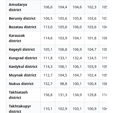
Amudarya
106,6
104,4
104,6
102,3
105,9
district
Beruniy district
106,5
105,6
105,8
103,6
107,7
Bozatau district
113,0
105,6
106,0
103,6
104,7
Karauzak
114,6
103,9
104,1
101,8
108,0
district
Kegeyli district
105,1
106,8
106,9
104,7
109,4
Kungrad district
111,8
133,1
132,4
124,5
119,7
Kanlykul district
114,3
106,1
106,1
103,9
109,0
Muynak district
112,7
104,5
104,7
102,4
105,0
Nukus district
152,7
98,8
100,1
100,4
106,7
Takhiatash
156,8
131,3
134,9
129,8
114,7
district
Takhtakupyr
110,1
102,9
103,1
100,9
104,9
district