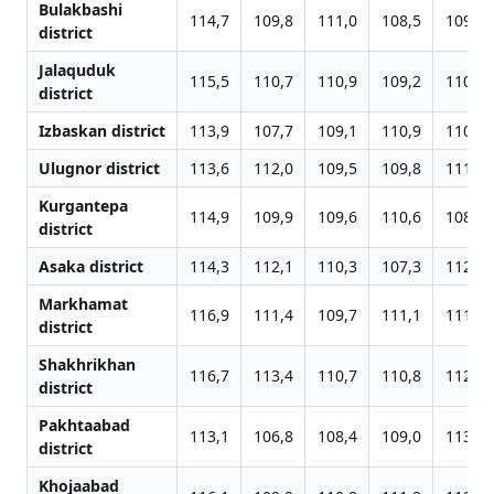
Bulakbashi
114,7
109,8
111,0
108,5
109,6
district
Jalаquduk
115,5
110,7
110,9
109,2
110,5
district
Izbaskan district
113,9
107,7
109,1
110,9
110,8
Ulugnor district
113,6
112,0
109,5
109,8
111,5
Kurgantepa
114,9
109,9
109,6
110,6
108,0
district
Asaka district
114,3
112,1
110,3
107,3
112,0
Markhamat
116,9
111,4
109,7
111,1
111,1
district
Shakhrikhan
116,7
113,4
110,7
110,8
112,1
district
Pakhtaabad
113,1
106,8
108,4
109,0
113,3
district
Khojaabad