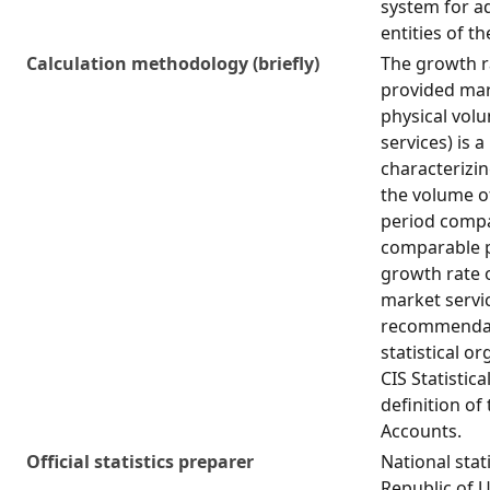
system for ad
entities of t
Calculation methodology (briefly)
The growth r
provided mark
physical vol
services) is a
characterizi
the volume of
period compa
comparable p
growth rate 
market servi
recommendati
statistical o
CIS Statistic
definition of
Accounts.
Official statistics preparer
National stat
Republic of 