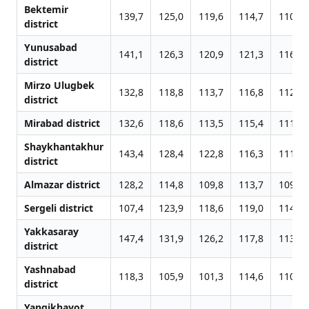
Bektemir
139,7
125,0
119,6
114,7
110,4
district
Yunusabad
141,1
126,3
120,9
121,3
116,8
district
Mirzo Ulugbek
132,8
118,8
113,7
116,8
112,5
district
Mirabad district
132,6
118,6
113,5
115,4
111,1
Shaykhantakhur
143,4
128,4
122,8
116,3
111,9
district
Almazar district
128,2
114,8
109,8
113,7
109,4
Sergeli district
107,4
123,9
118,6
119,0
114,5
Yakkasaray
147,4
131,9
126,2
117,8
113,4
district
Yashnabad
118,3
105,9
101,3
114,6
110,3
district
Yangikhayot