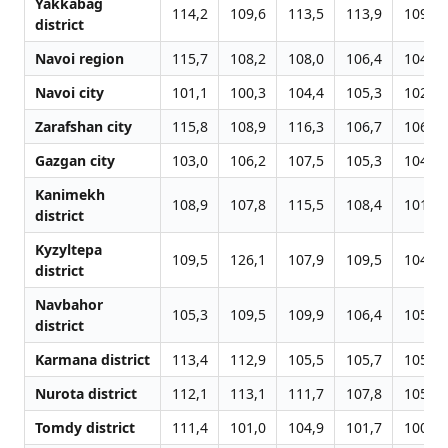
Yakkabag
114,2
109,6
113,5
113,9
109,8
district
Navoi region
115,7
108,2
108,0
106,4
104,1
Navoi city
101,1
100,3
104,4
105,3
102,3
Zarafshan city
115,8
108,9
116,3
106,7
106,4
Gazgan city
103,0
106,2
107,5
105,3
104,3
Kanimekh
108,9
107,8
115,5
108,4
101,6
district
Kyzyltepa
109,5
126,1
107,9
109,5
104,6
district
Navbahor
105,3
109,5
109,9
106,4
105,9
district
Karmana district
113,4
112,9
105,5
105,7
105,4
Nurota district
112,1
113,1
111,7
107,8
105,3
Tomdy district
111,4
101,0
104,9
101,7
100,4