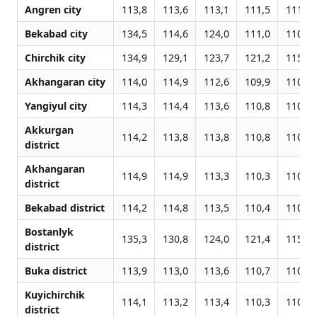
Angren city
113,8
113,6
113,1
111,5
111,5
Bekabad city
134,5
114,6
124,0
111,0
110,9
Chirchik city
134,9
129,1
123,7
121,2
115,3
Akhangaran city
114,0
114,9
112,6
109,9
110,0
Yangiyul city
114,3
114,4
113,6
110,8
110,8
Akkurgan
114,2
113,8
113,8
110,8
110,9
district
Akhangaran
114,9
114,9
113,3
110,3
110,4
district
Bekabad district
114,2
114,8
113,5
110,4
110,4
Bostanlyk
135,3
130,8
124,0
121,4
115,5
district
Buka district
113,9
113,0
113,6
110,7
110,7
Kuyichirchik
114,1
113,2
113,4
110,3
110,1
district