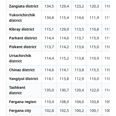
Zangiata district
134,5
129,4
123,2
120,3
116,4
Yukorichirchik
134,8
115,4
114,6
111,9
111,7
district
Kibray district
115,1
129,9
113,5
110,8
111,2
Parkent district
114,4
114,6
113,7
115,9
111,0
Piskent district
113,7
114,2
113,6
115,0
110,9
Urtachirchik
114,4
115,2
113,8
110,9
110,7
district
Chinaz district
114,6
114,1
113,8
115,5
110,9
Yangiyul district
114,1
113,8
112,9
110,0
110,0
Tashkent
135,0
130,7
120,4
122,0
114,8
district
Fergana region
110,4
108,0
104,0
103,8
105,0
Fergana city
102,8
102,5
100,2
100,1
100,6