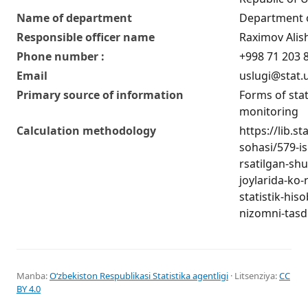
Name of department
Department of
Responsible officer name
Raximov Alis
Phone number :
+998 71 203 8
Email
uslugi@stat.
Primary source of information
Forms of stat
monitoring
Calculation methodology
https://lib.s
sohasi/579-is
rsatilgan-sh
joylarida-ko-
statistik-his
nizomni-tasdi
Manba:
Oʻzbekiston Respublikasi Statistika agentligi
· Litsenziya:
CC
BY 4.0