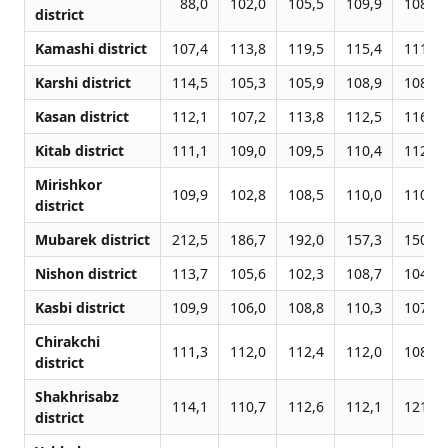
88,0
102,0
105,5
109,9
108,5
district
Kamashi district
107,4
113,8
119,5
115,4
111,1
Karshi district
114,5
105,3
105,9
108,9
108,9
Kasan district
112,1
107,2
113,8
112,5
116,2
Kitab district
111,1
109,0
109,5
110,4
112,2
Mirishkor
109,9
102,8
108,5
110,0
110,7
district
Mubarek district
212,5
186,7
192,0
157,3
150,1
Nishon district
113,7
105,6
102,3
108,7
104,9
Kasbi district
109,9
106,0
108,8
110,3
107,0
Chirakchi
111,3
112,0
112,4
112,0
108,1
district
Shakhrisabz
114,1
110,7
112,6
112,1
121,6
district