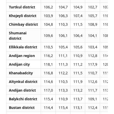
Turtkul district
106,2
104,7
104,9
102,7
107,1
Khojeyli district
103,9
106,3
107,4
105,7
110,9
Chimbay district
104,8
110,3
111,5
108,9
110,1
Shumanai
109,6
106,1
106,4
104,1
108,9
district
Ellikkala district
110,5
105,4
105,6
103,4
109,9
Andijan region
116,2
111,1
110,9
112,8
114,9
Andijan city
118,1
111,3
111,2
117,9
120,5
Khanabadcity
116,8
112,2
111,5
110,7
111,9
Altynkul district
114,6
110,5
111,9
112,6
112,9
Andijan district
117,0
113,3
113,2
111,7
113,4
Balykchi district
115,4
110,9
113,7
109,1
112,7
Bustan district
114,4
115,4
113,1
112,4
111,8