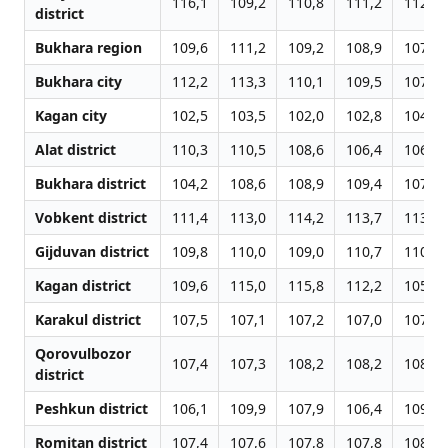
116,1
109,2
110,8
111,2
112,5
district
Bukhara region
109,6
111,2
109,2
108,9
107,6
Bukhara city
112,2
113,3
110,1
109,5
107,3
Kagan city
102,5
103,5
102,0
102,8
104,2
Alat district
110,3
110,5
108,6
106,4
106,8
Bukhara district
104,2
108,6
108,9
109,4
107,9
Vobkent district
111,4
113,0
114,2
113,7
113,5
Gijduvan district
109,8
110,0
109,0
110,7
110,9
Kagan district
109,6
115,0
115,8
112,2
105,7
Karakul district
107,5
107,1
107,2
107,0
107,0
Qorovulbozor
107,4
107,3
108,2
108,2
108,1
district
Peshkun district
106,1
109,9
107,9
106,4
109,8
Romitan district
107,4
107,6
107,8
107,8
108,1