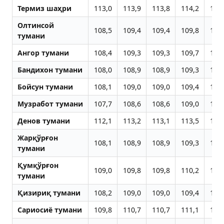
Термиз шаҳри
113,0
113,9
113,8
114,2
114
Олтинсой
108,5
109,4
109,4
109,8
109
тумани
Aнгор тумани
108,4
109,3
109,3
109,7
109
Бандихон тумани
108,0
108,9
108,9
109,3
109
Бойсун тумани
108,1
109,0
109,0
109,4
109
Музработ тумани
107,7
108,6
108,6
109,0
108
Денов тумани
112,1
113,2
113,1
113,5
113
Жарқўрғон
108,1
108,9
108,9
109,3
109
тумани
Қумқўрғон
109,0
109,8
109,8
110,2
110
тумани
Қизириқ тумани
108,2
109,0
109,0
109,4
109
Сариосиё тумани
109,8
110,7
110,7
111,1
110