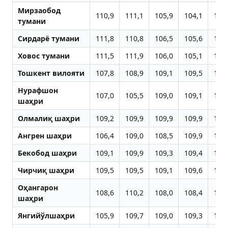
Мирзаобод
110,9
111,1
105,9
104,1
106
тумани
Сирдарё тумани
111,8
110,8
106,5
105,6
104
Ховос тумани
111,5
111,9
106,0
105,1
104
Тошкент вилояти
107,8
108,9
109,1
109,5
109
Нурафшон
107,0
105,5
109,0
109,1
109
шаҳри
Олмалиқ шаҳри
109,2
109,9
109,9
109,9
110
Aнгрен шаҳри
106,4
109,0
108,5
109,9
110
Бекобод шаҳри
109,1
109,9
109,3
109,4
109
Чирчиқ шаҳри
109,5
109,5
109,1
109,6
110
Оҳангарон
108,6
110,2
108,0
108,4
108
шаҳри
Янгийўлшаҳри
105,9
109,7
109,0
109,3
109