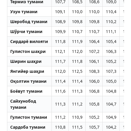
Термиз тумани
107,7
108,5
108,6
109,0
108
Узун тумани
109,1
110,0
110,0
110,4
110
Шеробод тумани
108,9
109,8
109,8
110,2
110
Шўрчи тумани
109,9
110,7
110,7
111,1
110
Сирдарё вилояти
111,8
111,9
106,4
105,4
104
Гулистон шаҳри
112,1
112,0
107,2
106,3
105
Ширин шаҳри
111,7
111,8
106,1
105,2
104
Янгийер шаҳри
112,0
112,5
108,3
107,3
105
Оқолтин тумани
111,4
111,4
106,0
105,0
104
Боёвут тумани
111,6
111,3
106,8
104,8
104
Сайхунобод
111,3
111,2
105,8
104,7
104
тумани
Гулистон тумани
111,2
110,9
105,2
104,9
104
Сардоба тумани
110,8
111,5
105,7
104,2
103