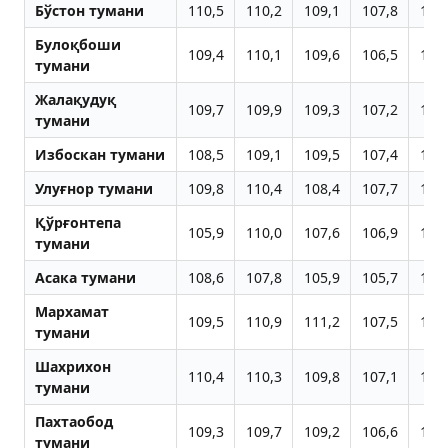
Бўстон тумани
110,5
110,2
109,1
107,8
107
Булоқбоши
109,4
110,1
109,6
106,5
108
тумани
Жалақудуқ
109,7
109,9
109,3
107,2
107
тумани
Избоскан тумани
108,5
109,1
109,5
107,4
107
Улуғнор тумани
109,8
110,4
108,4
107,7
107
Қўрғонтепа
105,9
110,0
107,6
106,9
108
тумани
Aсака тумани
108,6
107,8
105,9
105,7
107
Мархамат
109,5
110,9
111,2
107,5
107
тумани
Шахрихон
110,4
110,3
109,8
107,1
108
тумани
Пахтаобод
109,3
109,7
109,2
106,6
107
тумани