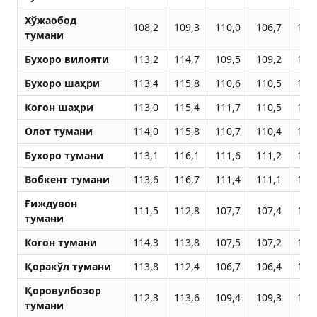
Хўжаобод
108,2
109,3
110,0
106,7
108
тумани
Бухоро вилояти
113,2
114,7
109,5
109,2
109
Бухоро шаҳри
113,4
115,8
110,6
110,5
110
Когон шаҳри
113,0
115,4
111,7
110,5
109
Олот тумани
114,0
115,8
110,7
110,4
110
Бухоро тумани
113,1
116,1
111,6
111,2
111
Вобкент тумани
113,6
116,7
111,4
111,1
110
Ғиждувон
111,5
112,8
107,7
107,4
107
тумани
Когон тумани
114,3
113,8
107,5
107,2
107
Қоракўл тумани
113,8
112,4
106,7
106,4
106
Қоровулбозор
112,3
113,6
109,4
109,3
108
тумани