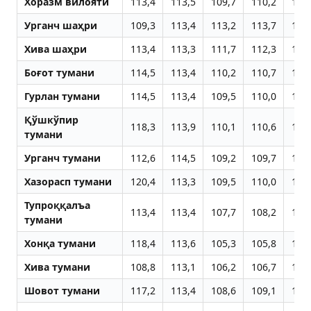
Хоразм вилояти
113,4
113,5
109,7
110,2
110
Урганч шаҳри
109,3
113,4
113,2
113,7
113
Хива шаҳри
113,4
113,3
111,7
112,3
112
Боғот тумани
114,5
113,4
110,2
110,7
111
Гурлан тумани
114,5
113,4
109,5
110,0
110
Қўшкўпир
118,3
113,9
110,1
110,6
110
тумани
Урганч тумани
112,6
114,5
109,2
109,7
110
Хазорасп тумани
120,4
113,3
109,5
110,0
110
Тупроққалъа
113,4
113,4
107,7
108,2
108
тумани
Хонқа тумани
118,4
113,6
105,3
105,8
105
Хива тумани
108,8
113,1
106,2
106,7
106
Шовот тумани
117,2
113,4
108,6
109,1
109