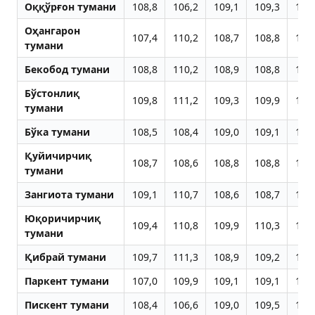
Оққўрғон тумани
108,8
106,2
109,1
109,3
109
Оҳангарон
107,4
110,2
108,7
108,8
109
тумани
Бекобод тумани
108,8
110,2
108,9
108,8
109
Бўстонлиқ
109,8
111,2
109,3
109,9
110
тумани
Бўка тумани
108,5
108,4
109,0
109,1
109
Қуйичирчиқ
108,7
108,6
108,8
108,8
109
тумани
Зангиота тумани
109,1
110,7
108,6
108,7
109
Юқоричирчиқ
109,4
110,8
109,9
110,3
110
тумани
Қибрай тумани
109,7
111,3
108,9
109,2
110
Паркент тумани
107,0
109,9
109,1
109,1
109
Пискент тумани
108,4
106,6
109,0
109,5
109