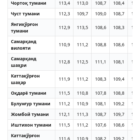
Чортоқ тумани
113,4
113,0
108,7
108,4
107
Чуст тумани
112,3
109,7
109,0
108,7
108
Янгиқўрғон
112,9
113,5
108,6
108,3
107
тумани
Самарқанд
110,9
111,2
108,8
108,6
108
вилояти
Самарқанд
112,8
112,5
111,1
108,1
108
шаҳри
Каттақўрғон
111,9
111,2
108,3
109,4
109
шаҳар
Оқдарё тумани
111,5
110,8
107,8
108,8
109
Булунғур тумани
111,2
110,9
108,1
109,2
109
Жомбой тумани
112,1
111,3
108,7
109,7
109
Иштихон тумани
111,5
111,2
107,6
108,6
108
Каттақўрғон
111,6
110,9
108,2
109,2
108