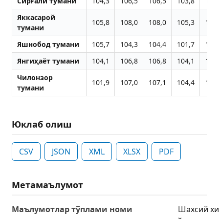
Сирғали тумани
104,3
106,5
106,5
103,8
110
Яккасарой
105,8
108,0
108,0
105,3
111
тумани
Яшнобод тумани
105,7
104,3
104,4
101,7
107
Янгиҳаёт тумани
104,1
106,8
106,8
104,1
110
Чилонзор
101,9
107,0
107,1
104,4
110
тумани
Юклаб олиш
CSV
JSON
XML
XLSX
PDF
Метамаълумот
Маълумотлар тўплами номи
Шахсий хи