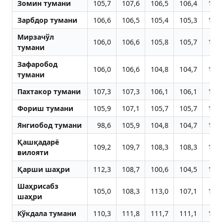
Зомин тумани
105,7
107,6
106,5
106,4
106
Зарбдор тумани
106,6
106,5
105,4
105,3
105
Мирзачўл
106,0
106,6
105,8
105,7
105
тумани
Зафаробод
106,0
106,6
104,8
104,7
106
тумани
Пахтакор тумани
107,3
107,3
106,1
106,1
106
Фориш тумани
105,9
107,1
105,7
105,7
106
Янгиобод тумани
98,6
105,9
104,8
104,7
105
Қашқадарё
109,2
109,7
108,3
108,3
108
вилояти
Қарши шаҳри
112,3
108,7
100,6
104,5
114
Шаҳрисабз
105,0
108,3
113,0
107,1
107
шаҳри
Кўкдала тумани
110,3
111,8
111,7
111,1
106