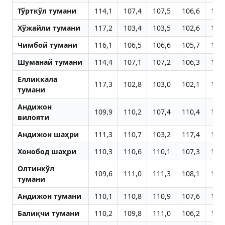
Тўрткўл тумани
114,1
107,4
107,5
106,6
109
Хўжайли тумани
117,2
103,4
103,5
102,6
109
Чимбой тумани
116,1
106,5
106,6
105,7
109
Шуманай тумани
114,4
107,1
107,2
106,3
107
Елликкала
117,3
102,8
103,0
102,1
110
тумани
Aндижон
109,9
110,2
107,4
110,4
112
вилояти
Aндижон шаҳри
111,3
110,7
103,2
117,4
119
Хонобод шаҳри
110,3
110,6
110,1
107,3
110
Олтинкўл
109,6
111,0
111,3
108,1
109
тумани
Aндижон тумани
110,1
110,8
110,9
107,6
110
Балиқчи тумани
110,2
109,8
111,0
106,2
107