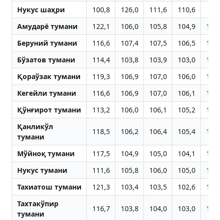
Нукус шаҳри
100,8
126,0
111,6
110,6
97
Aмударё тумани
122,1
106,0
105,8
104,9
109
Беруний тумани
116,6
107,4
107,5
106,5
109
Бўзатов тумани
114,4
103,8
103,9
103,0
109
Қораўзак тумани
119,3
106,9
107,0
106,0
110
Кегейли тумани
116,6
106,9
107,0
106,1
110
Қўнғирот тумани
113,2
106,0
106,1
105,2
109
Қанликўл
118,5
106,2
106,4
105,4
106
тумани
Мўйноқ тумани
117,5
104,9
105,0
104,1
109
Нукус тумани
111,6
105,8
106,0
105,0
108
Тахиатош тумани
121,3
103,4
103,5
102,6
109
Тахтакўпир
116,7
103,8
104,0
103,0
109
тумани