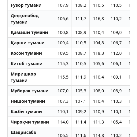
Ғузор тумани
107,9
108,2
110,5
110,5
104
Деҳқонобод
106,6
111,7
116,8
110,2
110
тумани
Қамаши тумани
100,8
108,9
110,4
109,0
104
Қарши тумани
109,4
110,5
104,8
106,7
106
Косон тумани
109,5
108,7
118,3
112,0
101
Китоб тумани
115,3
110,5
105,6
106,1
106
Миришкор
115,5
111,9
110,4
109,1
109
тумани
Муборак тумани
107,0
105,3
108,0
108,9
113
Нишон тумани
107,3
107,1
110,4
110,3
110
Касби тумани
110,1
109,2
110,9
110,1
107
Чироқчи тумани
114,0
111,4
111,3
105,4
105
Шаҳрисабз
106,5
111,6
114,8
110,2
105