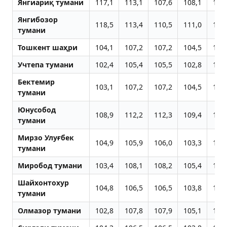
Янгиариқ тумани
117,1
113,1
107,6
108,1
108
Янгибозор
118,5
113,4
110,5
111,0
111
тумани
Тошкент шаҳри
104,1
107,2
107,2
104,5
110
Учтепа тумани
102,4
105,4
105,5
102,8
109
Бектемир
103,1
107,2
107,2
104,5
110
тумани
Юнусобод
108,9
112,2
112,3
109,4
116
тумани
Мирзо Улуғбек
104,9
105,9
106,0
103,3
109
тумани
Миробод тумани
103,4
108,1
108,2
105,4
111
Шайхонтохур
104,8
106,5
106,5
103,8
110
тумани
Олмазор тумани
102,8
107,8
107,9
105,1
111