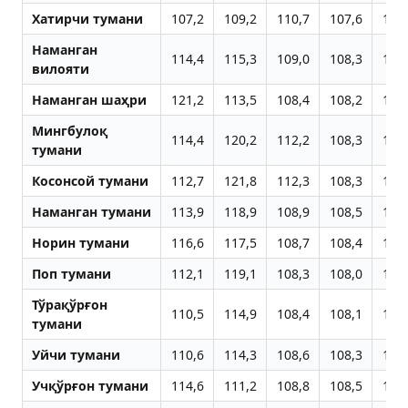
Хатирчи тумани
107,2
109,2
110,7
107,6
107
Наманган
114,4
115,3
109,0
108,3
107
вилояти
Наманган шаҳри
121,2
113,5
108,4
108,2
107
Мингбулоқ
114,4
120,2
112,2
108,3
108
тумани
Косонсой тумани
112,7
121,8
112,3
108,3
108
Наманган тумани
113,9
118,9
108,9
108,5
108
Норин тумани
116,6
117,5
108,7
108,4
107
Поп тумани
112,1
119,1
108,3
108,0
107
Тўрақўрғон
110,5
114,9
108,4
108,1
107
тумани
Уйчи тумани
110,6
114,3
108,6
108,3
107
Учқўрғон тумани
114,6
111,2
108,8
108,5
107