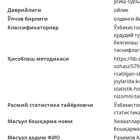
ўсиш суръ
Даврийлиги
ойлик
Ўлчов бирлиги
олдинги й
Классификаторлар
Ўзбекисто
ҳудудий т
белгилаш 
таснифлаг
Ҳисоблаш методикаси
https://lib
sohasi/579-
rsatilgan-
joylarida-k
statistik-h
nizomni-tas
Расмий статистика тайёрловчи
Ўзбекисто
статистик
Масъул бошқарма номи
Хизматлар
бошқарма
Масъул ҳодим ФИО
Рахимов А