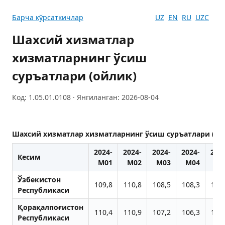
Барча кўрсаткичлар
UZ
EN
RU
UZC
Шахсий хизматлар
хизматларнинг ўсиш
суръатлари (ойлик)
Код: 1.05.01.0108 · Янгиланган: 2026-08-04
Шахсий хизматлар хизматларнинг ўсиш суръатлари (ой
2024-
2024-
2024-
2024-
202
Кесим
M01
M02
M03
M04
M0
Ўзбекистон
109,8
110,8
108,5
108,3
109
Республикаси
Қорақалпоғистон
110,4
110,9
107,2
106,3
106
Республикаси