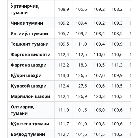
Ўртачирчиқ
108,9
105,6
109,2
108,2
109
тумани
Чиноз тумани
109,2
109,4
109,2
109,3
109
Янгийўл тумани
105,7
109,2
108,4
108,5
108
Тошкент тумани
109,5
111,0
109,4
109,9
109
Фарғона вилояти
112,4
112,5
110,0
110,6
110
Фарғона шаҳри
112,2
118,3
119,5
111,3
111
Қўқон шаҳри
113,0
126,5
107,0
109,9
111
Қувасой шаҳри
112,4
127,6
109,6
110,5
110
Марғилон шаҳри
112,4
126,9
120,3
110,3
111
Олтиариқ
111,9
101,6
106,0
109,6
109
тумани
Қўштепа тумани
111,7
101,0
100,8
109,6
110
Боғдод тумани
112,7
101,6
101,5
110,2
109