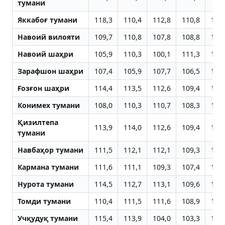
тумани
Яккабоғ тумани
118,3
110,4
112,8
110,8
110
Навоий вилояти
109,7
110,8
107,8
108,8
108
Навоий шаҳри
105,9
110,3
100,1
111,3
106
Зарафшон шаҳри
107,4
105,9
107,7
106,5
108
Ғозғон шаҳри
114,4
113,5
112,6
109,4
108
Конимех тумани
108,0
110,3
110,7
108,3
124
Қизилтепа
113,9
114,0
112,6
109,4
108
тумани
Навбаҳор тумани
111,5
112,1
112,1
109,3
108
Кармана тумани
111,6
111,1
109,3
107,4
107
Нурота тумани
114,5
112,7
113,1
109,6
108
Томди тумани
110,4
111,5
111,6
108,9
108
Учқудуқ тумани
115,4
113,9
104,0
103,3
108