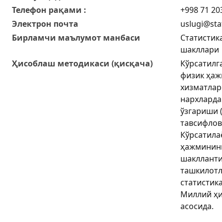
Телефон рақами :
+998 71 20
Электрон почта
uslugi@sta
Бирламчи маълумот манбаси
Статистик
шакллари
Ҳисоблаш методикаси (қисқача)
Кўрсатилг
физик ҳаж
хизматлар
нархларда
ўзгариши 
тавсифлов
Кўрсатила
ҳажмининг
шаклланти
ташкилотл
статистик
Миллий ҳи
асосида.