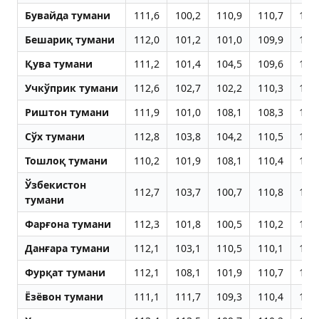
Бувайда тумани
111,6
100,2
110,9
110,7
110
Бешариқ тумани
112,0
101,2
101,0
109,9
110
Қува тумани
111,2
101,4
104,5
109,6
110
Учкўприк тумани
112,6
102,7
102,2
110,3
109
Риштон тумани
111,9
101,0
108,1
108,3
108
Сўх тумани
112,8
103,8
104,2
110,5
108
Тошлоқ тумани
110,2
101,9
108,1
110,4
108
Ўзбекистон
112,7
103,7
100,7
110,8
110
тумани
Фарғона тумани
112,3
101,8
100,5
110,2
110
Данғара тумани
112,1
103,1
110,5
110,1
107
Фурқат тумани
112,1
108,1
101,9
110,7
108
Ёзёвон тумани
111,1
111,7
109,3
110,4
107