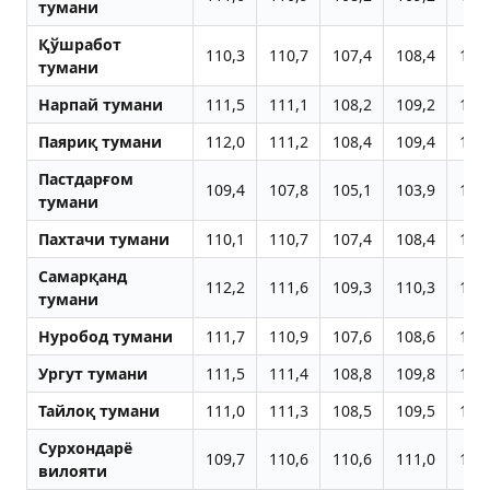
тумани
Қўшработ
110,3
110,7
107,4
108,4
108
тумани
Нарпай тумани
111,5
111,1
108,2
109,2
109
Паяриқ тумани
112,0
111,2
108,4
109,4
109
Пастдарғом
109,4
107,8
105,1
103,9
104
тумани
Пахтачи тумани
110,1
110,7
107,4
108,4
108
Самарқанд
112,2
111,6
109,3
110,3
110
тумани
Нуробод тумани
111,7
110,9
107,6
108,6
108
Ургут тумани
111,5
111,4
108,8
109,8
109
Тайлоқ тумани
111,0
111,3
108,5
109,5
109
Сурхондарё
109,7
110,6
110,6
111,0
110
вилояти