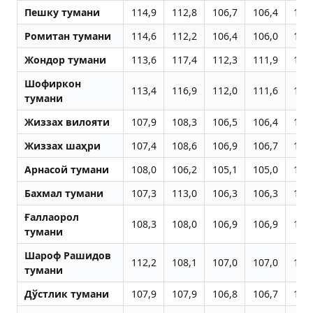
Пешку тумани
114,9
112,8
106,7
106,4
107
Ромитан тумани
114,6
112,2
106,4
106,0
106
Жондор тумани
113,6
117,4
112,3
111,9
111
Шофиркон
113,4
116,9
112,0
111,6
111
тумани
Жиззах вилояти
107,9
108,3
106,5
106,4
106
Жиззах шаҳри
107,4
108,6
106,9
106,7
107
Aрнасой тумани
108,0
106,2
105,1
105,0
105
Бахмал тумани
107,3
113,0
106,3
106,3
106
Ғаллаорол
108,3
108,0
106,9
106,9
107
тумани
Шароф Рашидов
112,2
108,1
107,0
107,0
107
тумани
Дўстлик тумани
107,9
107,9
106,8
106,7
107