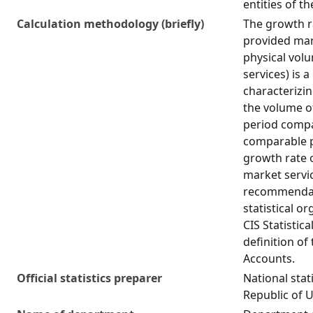
entities of t
Calculation methodology (briefly)
The growth r
provided mark
physical vol
services) is a
characterizi
the volume of
period compa
comparable p
growth rate 
market servi
recommendati
statistical o
CIS Statistic
definition of
Accounts.
Official statistics preparer
National stat
Republic of 