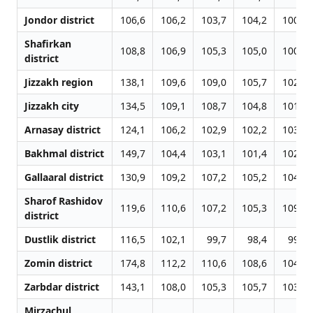
Jondor district
106,6
106,2
103,7
104,2
100,2
Shafirkan
108,8
106,9
105,3
105,0
100,6
district
Jizzakh region
138,1
109,6
109,0
105,7
102,6
Jizzakh city
134,5
109,1
108,7
104,8
101,0
Arnasay district
124,1
106,2
102,9
102,2
103,8
Bakhmal district
149,7
104,4
103,1
101,4
102,4
Gallaaral district
130,9
109,2
107,2
105,2
104,3
Sharof Rashidov
119,6
110,6
107,2
105,3
109,6
district
Dustlik district
116,5
102,1
99,7
98,4
99,6
Zomin district
174,8
112,2
110,6
108,6
104,1
Zarbdar district
143,1
108,0
105,3
105,7
103,6
Mirzachul