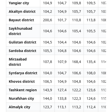
Yangier city
104,9
104,7
109,8
109,5
107,0
Akaltyn district
104,2
104,9
105,7
105,7
103,4
Bayaut district
200,6
101,7
110,8
113,8
108,9
Saykhunabad
104,6
104,6
105,4
105,5
102,2
district
Gulistan district
104,5
104,4
104,6
104,6
102,3
Sardoba district
105,5
104,8
104,6
104,6
102,7
Mirzaabad
107,8
107,9
168,4
135,4
114,2
district
Syrdarya district
104,0
104,7
106,6
108,0
108,9
Khovos district
106,5
104,9
104,8
104,6
102,0
Tashkent region
143,9
127,4
122,2
123,6
113,6
Nurafshan city
144,0
133,8
122,3
124,6
115,5
Almalyk city
123,7
113,1
113,2
112,4
110,5