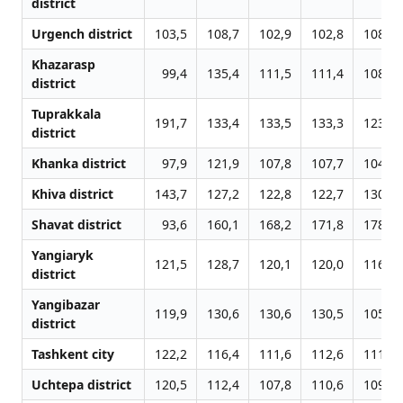
district
Urgench district
103,5
108,7
102,9
102,8
108,8
Khazarasp
99,4
135,4
111,5
111,4
108,8
district
Tuprakkala
191,7
133,4
133,5
133,3
123,7
district
Khanka district
97,9
121,9
107,8
107,7
104,4
Khiva district
143,7
127,2
122,8
122,7
130,4
Shavat district
93,6
160,1
168,2
171,8
178,0
Yangiaryk
121,5
128,7
120,1
120,0
116,7
district
Yangibazar
119,9
130,6
130,6
130,5
105,4
district
Tashkent city
122,2
116,4
111,6
112,6
111,6
Uchtepa district
120,5
112,4
107,8
110,6
109,7