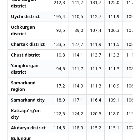
212,3
141,7
131,7
125,0
117,7
district
Uychi district
195,4
110,5
112,7
111,9
109,3
Uchkurgan
92,5
89,0
107,4
106,3
107,1
district
Chartak district
133,5
127,7
111,9
111,5
108,4
Chust district
110,8
114,1
113,7
113,3
111,4
Yangikurgan
94,6
111,7
111,7
111,3
108,4
district
Samarkand
117,2
114,9
111,3
110,9
106,8
region
Samarkand city
118,0
117,1
116,4
109,1
106,2
Kattaqo'rg'on
122,5
124,2
120,5
118,0
115,4
city
Akdarya district
114,5
118,9
115,2
115,1
107,8
Bulungur