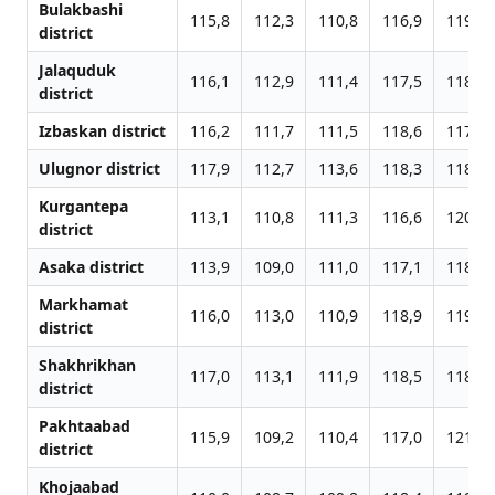
Bulakbashi
115,8
112,3
110,8
116,9
119,0
district
Jalаquduk
116,1
112,9
111,4
117,5
118,8
district
Izbaskan district
116,2
111,7
111,5
118,6
117,4
Ulugnor district
117,9
112,7
113,6
118,3
118,7
Kurgantepa
113,1
110,8
111,3
116,6
120,1
district
Asaka district
113,9
109,0
111,0
117,1
118,4
Markhamat
116,0
113,0
110,9
118,9
119,1
district
Shakhrikhan
117,0
113,1
111,9
118,5
118,3
district
Pakhtaabad
115,9
109,2
110,4
117,0
121,0
district
Khojaabad