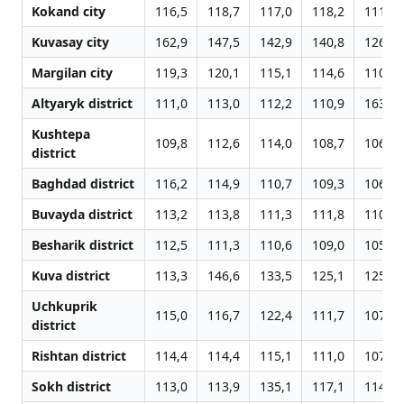
Kokand city
116,5
118,7
117,0
118,2
111,8
Kuvasay city
162,9
147,5
142,9
140,8
126,6
Margilan city
119,3
120,1
115,1
114,6
110,3
Altyaryk district
111,0
113,0
112,2
110,9
163,0
Kushtepa
109,8
112,6
114,0
108,7
106,7
district
Baghdad district
116,2
114,9
110,7
109,3
106,4
Buvayda district
113,2
113,8
111,3
111,8
110,7
Besharik district
112,5
111,3
110,6
109,0
105,8
Kuva district
113,3
146,6
133,5
125,1
125,8
Uchkuprik
115,0
116,7
122,4
111,7
107,9
district
Rishtan district
114,4
114,4
115,1
111,0
107,4
Sokh district
113,0
113,9
135,1
117,1
114,8