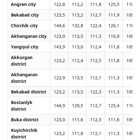
Angren city
122,8
112,2
111,8
125,5
110,4
Bekabad city
123,5
113,2
112,7
111,9
109,8
Chirchik city
144,6
132,8
122,4
126,1
116,1
Akhangaran city
123,0
113,5
111,3
110,9
108,9
Yangiyul city
143,9
113,0
112,4
111,8
109,7
Akkurgan
123,2
112,4
112,5
111,8
109,8
district
Akhangaran
123,9
113,5
112,1
111,3
109,3
district
Bekabad district
123,2
113,5
122,3
111,3
109,2
Bostanlyk
144,9
129,5
112,7
125,4
116,4
district
Buka district
123,0
111,6
112,3
111,6
109,6
Kuyichirchik
123,2
111,8
112,1
111,3
109,0
district