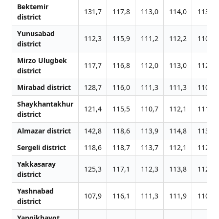
Bektemir
131,7
117,8
113,0
114,0
113,0
district
Yunusabad
112,3
115,9
111,2
112,2
110,8
district
Mirzo Ulugbek
117,7
116,8
112,0
113,0
112,0
district
Mirabad district
128,7
116,0
111,3
111,3
110,4
Shaykhantakhur
121,4
115,5
110,7
112,1
111,1
district
Almazar district
142,8
118,6
113,9
114,8
113,8
Sergeli district
118,6
118,7
113,7
112,1
112,3
Yakkasaray
125,3
117,1
112,3
113,8
112,8
district
Yashnabad
107,9
116,1
111,3
111,9
110,9
district
Yangikhayot