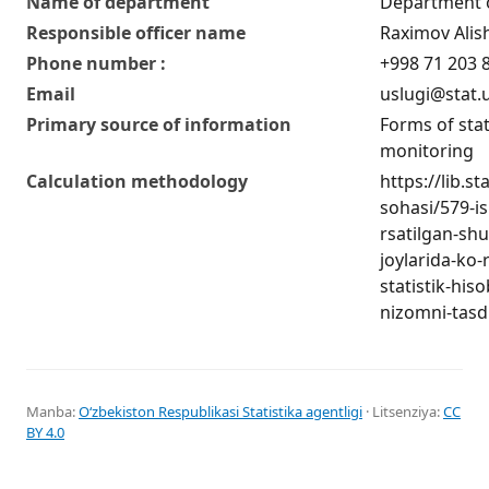
Name of department
Department of
Responsible officer name
Raximov Alis
Phone number :
+998 71 203 8
Email
uslugi@stat.
Primary source of information
Forms of stat
monitoring
Calculation methodology
https://lib.s
sohasi/579-is
rsatilgan-sh
joylarida-ko-
statistik-his
nizomni-tasdi
Manba:
Oʻzbekiston Respublikasi Statistika agentligi
· Litsenziya:
CC
BY 4.0