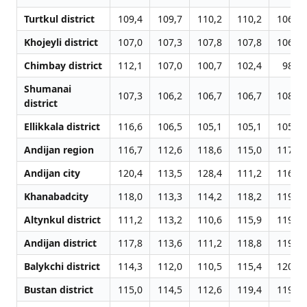
Turtkul district
109,4
109,7
110,2
110,2
106,5
Khojeyli district
107,0
107,3
107,8
107,8
106,5
Chimbay district
112,1
107,0
100,7
102,4
98,2
Shumanai
107,3
106,2
106,7
106,7
108,3
district
Ellikkala district
116,6
106,5
105,1
105,1
105,9
Andijan region
116,7
112,6
118,6
115,0
117,9
Andijan city
120,4
113,5
128,4
111,2
116,7
Khanabadcity
118,0
113,3
114,2
118,2
119,8
Altynkul district
111,2
113,2
110,6
115,9
119,5
Andijan district
117,8
113,6
111,2
118,8
119,3
Balykchi district
114,3
112,0
110,5
115,4
120,0
Bustan district
115,0
114,5
112,6
119,4
119,2