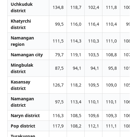
Uchkuduk
134,8
118,7
102,4
111,8
100,6
district
Khatyrchi
99,5
116,0
116,4
110,4
99,5
district
Namangan
111,5
114,3
110,3
111,0
108,5
region
Namangan city
79,7
119,1
103,5
108,8
107,9
Mingbulak
87,5
94,1
94,1
95,8
101,7
district
Kasansay
126,7
118,2
109,5
109,0
105,5
district
Namangan
97,5
113,4
110,1
110,1
106,7
district
Naryn district
116,3
108,5
109,6
109,3
106,9
Pop district
117,9
108,2
112,1
111,1
108,0
Turakurgan