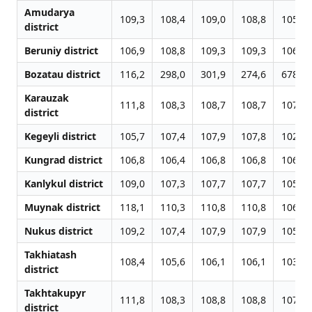
Amudarya
109,3
108,4
109,0
108,8
105,2
district
Beruniy district
106,9
108,8
109,3
109,3
106,7
Bozatau district
116,2
298,0
301,9
274,6
678,9
Karauzak
111,8
108,3
108,7
108,7
107,3
district
Kegeyli district
105,7
107,4
107,9
107,8
102,7
Kungrad district
106,8
106,4
106,8
106,8
106,4
Kanlykul district
109,0
107,3
107,7
107,7
105,3
Muynak district
118,1
110,3
110,8
110,8
106,5
Nukus district
109,2
107,4
107,9
107,9
105,7
Takhiatash
108,4
105,6
106,1
106,1
103,9
district
Takhtakupyr
111,8
108,3
108,8
108,8
107,8
district