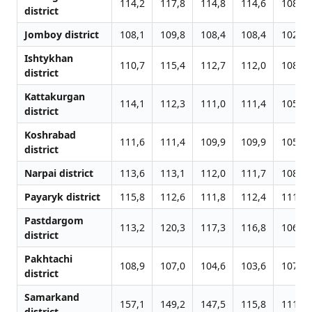
114,2
117,8
114,8
114,6
108,4
district
Jomboy district
108,1
109,8
108,4
108,4
102,9
Ishtykhan
110,7
115,4
112,7
112,0
108,1
district
Kattakurgan
114,1
112,3
111,0
111,4
105,3
district
Koshrabad
111,6
111,4
109,9
109,9
105,5
district
Narpai district
113,6
113,1
112,0
111,7
108,6
Payaryk district
115,8
112,6
111,8
112,4
111,1
Pastdargom
113,2
120,3
117,3
116,8
106,2
district
Pakhtachi
108,9
107,0
104,6
103,6
107,6
district
Samarkand
157,1
149,2
147,5
115,8
111,2
district