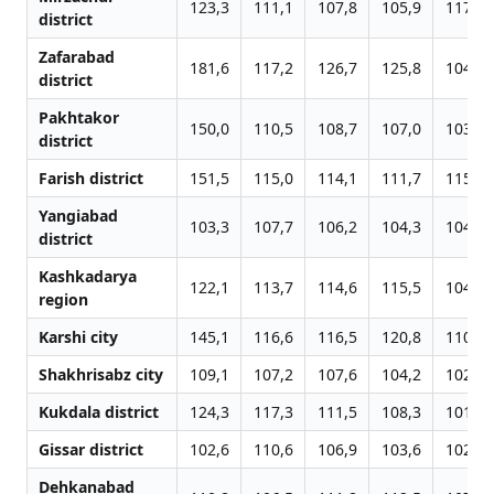
123,3
111,1
107,8
105,9
117,6
district
Zafarabad
181,6
117,2
126,7
125,8
104,9
district
Pakhtakor
150,0
110,5
108,7
107,0
103,2
district
Farish district
151,5
115,0
114,1
111,7
115,8
Yangiabad
103,3
107,7
106,2
104,3
104,2
district
Kashkadarya
122,1
113,7
114,6
115,5
104,2
region
Karshi city
145,1
116,6
116,5
120,8
110,1
Shakhrisabz city
109,1
107,2
107,6
104,2
102,6
Kukdala district
124,3
117,3
111,5
108,3
101,9
Gissar district
102,6
110,6
106,9
103,6
102,9
Dehkanabad