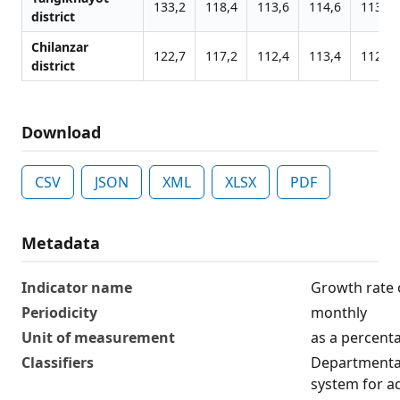
133,2
118,4
113,6
114,6
113,6
district
Chilanzar
122,7
117,2
112,4
113,4
112,4
district
Download
CSV
JSON
XML
XLSX
PDF
Metadata
Indicator name
Growth rate 
Periodicity
monthly
Unit of measurement
as a percent
Classifiers
Departmental
system for ad