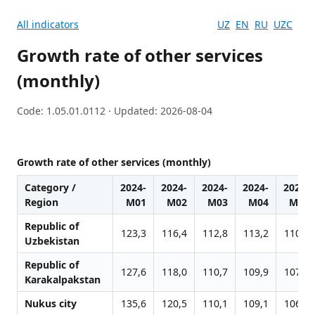
All indicators
UZ
EN
RU
UZC
Growth rate of other services
(monthly)
Code: 1.05.01.0112 · Updated: 2026-08-04
Growth rate of other services (monthly)
Category /
2024-
2024-
2024-
2024-
2024-
Region
M01
M02
M03
M04
M05
Republic of
123,3
116,4
112,8
113,2
110,9
Uzbekistan
Republic of
127,6
118,0
110,7
109,9
107,2
Karakalpakstan
Nukus city
135,6
120,5
110,1
109,1
106,4