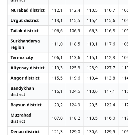
Nurabad district
112,1
112,4
110,5
110,7
105,5
Urgut district
113,1
115,5
115,4
115,6
104,7
Tailak district
106,6
106,9
66,3
116,8
109,0
Surkhandarya
111,0
118,5
119,1
117,6
108,0
region
Termiz city
106,1
113,6
115,1
112,3
104,9
Altynsay district
119,3
125,3
128,9
127,7
119,3
Angor district
115,5
119,6
110,4
113,8
114,7
Bandykhan
116,1
124,5
110,6
117,1
115,3
district
Baysun district
120,2
124,9
120,5
122,4
117,4
Muzrabad
107,0
118,2
113,5
116,0
117,6
district
Denau district
121,3
129,0
130,6
129,9
105,6