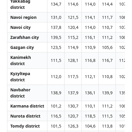
Yakkabag
134,7
114,6
114,0
114,4
107,0
district
Navoi region
131,0
121,5
114,1
111,7
106,3
Navoi city
137,8
120,4
114,0
110,7
107,1
Zarafshan city
139,5
115,2
116,1
111,2
100,6
Gazgan city
123,5
114,9
110,9
105,6
102,9
Kanimekh
111,5
128,1
116,8
116,7
112,6
district
Kyzyltepa
112,0
117,5
112,1
110,8
102,9
district
Navbahor
138,9
137,9
136,1
139,9
139,1
district
Karmana district
101,2
130,7
110,1
111,2
100,2
Nurota district
116,5
120,7
118,5
111,5
105,2
Tomdy district
101,5
126,3
104,6
113,8
101,9