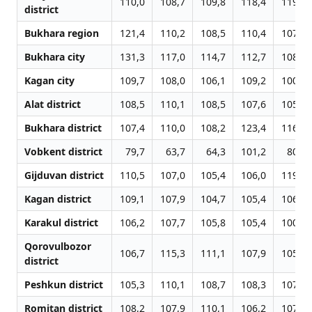
110,0
108,7
109,8
118,4
119,9
district
Bukhara region
121,4
110,2
108,5
110,4
107,0
Bukhara city
131,3
117,0
114,7
112,7
108,5
Kagan city
109,7
108,0
106,1
109,2
100,7
Alat district
108,5
110,1
108,5
107,6
105,7
Bukhara district
107,4
110,0
108,2
123,4
116,3
Vobkent district
79,7
63,7
64,3
101,2
80,0
Gijduvan district
110,5
107,0
105,4
106,0
119,4
Kagan district
109,1
107,9
104,7
105,4
106,2
Karakul district
106,2
107,7
105,8
105,4
100,9
Qorovulbozor
106,7
115,3
111,1
107,9
105,9
district
Peshkun district
105,3
110,1
108,7
108,3
107,6
Romitan district
108,2
107,9
110,1
106,2
107,8