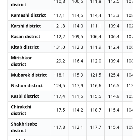
110,8
106,5
111,8
112,5
107,2
district
Kamashi district
117,1
114,5
114,4
113,3
108,6
Karshi district
121,8
114,0
111,1
109,4
102,1
Kasan district
112,2
109,5
106,4
106,4
107,3
Kitab district
131,0
112,3
111,9
112,4
106,0
Mirishkor
129,2
116,4
112,0
109,4
108,0
district
Mubarek district
118,1
115,9
121,5
125,4
104,9
Nishon district
124,5
117,9
116,6
116,5
113,2
Kasbi district
117,4
111,5
115,5
114,9
105,0
Chirakchi
117,5
114,2
118,7
115,4
104,9
district
Shakhrisabz
117,8
112,1
117,7
115,4
109,2
district