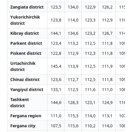
Zangiata district
123,5
134,0
122,9
126,2
115,3
Yukorichirchik
123,8
114,0
123,3
112,9
110,6
district
Kibray district
144,1
134,6
123,2
126,7
114,1
Parkent district
123,4
113,2
112,5
111,8
109,8
Piskent district
122,8
112,9
112,3
111,8
109,8
Urtachirchik
145,4
113,9
112,5
111,9
109,6
district
Chinaz district
123,6
112,7
112,5
111,8
109,8
Yangiyul district
133,1
112,5
111,6
111,0
108,9
Tashkent
144,6
128,3
123,1
124,9
116,7
district
Fergana region
111,0
115,3
114,0
113,1
107,4
Fergana city
107,5
115,6
110,2
114,0
108,2