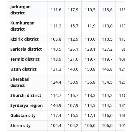
Jarkurgan
111,6
117,9
110,5
113,6
113,3
district
Kumkurgan
111,2
115,7
111,9
113,0
117,2
district
Kizirik district
105,8
112,9
110,0
110,5
113,7
Sariosia district
110,5
126,1
128,1
127,2
88,2
Termiz district
118,9
121,0
119,7
119,7
108,4
Uzun district
131,3
140,0
150,8
146,8
121,7
Sherabad
124,4
130,9
136,8
134,5
120,0
district
Shurchi district
114,7
116,7
113,3
114,2
116,3
Syrdarya region
140,9
107,9
114,3
114,5
131,6
Gulistan city
117,4
116,5
117,1
116,0
168,2
Shirin city
104,4
104,2
106,0
106,0
101,6