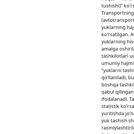
tushishi)” ko‘r
Transportning
(avtotransport
yuklarning haj
ko‘rsatilgan. 
yuklarning his
amalga oshiril
tashkilotlari 
umumiy hajmin
“yuklarni tashi
qoʼllaniladi, b
boshqa tashki
qabul qilingan 
ifodalanadi. T
statistik koʼrs
yuritishda joʼn
yuk tashish s
rasmiylashtiri