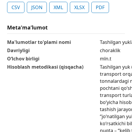
CSV
JSON
XML
XLSX
PDF
Metaʼmaʼlumot
Ma'lumotlar to'plami nomi
Tashilgan yukl
Davriyligi
choraklik
O‘lchov birligi
mln.t
Hisoblash metodikasi (qisqacha)
Tashilgan yuk 
transport orqa
tonnalardagi m
pochtani qo‘sh
transport turla
bo‘yicha hisob
tashish jarayo
“jo‘natilgan yu
ko‘rsatkichi bi
nuqta – “kelib