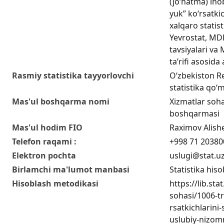
(jo‘natma) ino
yuk” ko‘rsatkic
xalqaro statist
Yevrostat, MDH
tavsiyalari va 
ta’rifi asosida
Rasmiy statistika tayyorlovchi
O‘zbekiston Re
statistika qo‘m
Mas'ul boshqarma nomi
Xizmatlar sohas
boshqarmasi
Mas'ul hodim FIO
Raximov Alish
Telefon raqami :
+998 71 20380
Elektron pochta
uslugi@stat.u
Birlamchi ma'lumot manbasi
Statistika hiso
Hisoblash metodikasi
https://lib.sta
sohasi/1006-tr
rsatkichlarini-
uslubiy-nizomn