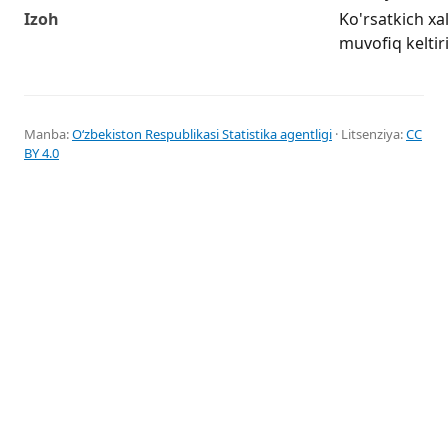
Izoh
Ko'rsatkich xa
muvofiq keltir
Manba:
Oʻzbekiston Respublikasi Statistika agentligi
· Litsenziya:
CC
BY 4.0