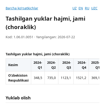
Barcha koʻrsatkichlar
UZ
EN
RU
UZC
Tashilgan yuklar hajmi, jami
(choraklik)
Kod: 1.06.01.0051 · Yangilangan: 2026-07-22
Tashilgan yuklar hajmi, jami (choraklik)
2024-
2024-
2024-
2024-
2025-
Kesim
Q1
Q2
Q3
Q4
Q1
O‘zbekiston
348,5
735,0
1123,1
1521,2
369,1
Respublikasi
Yuklab olish