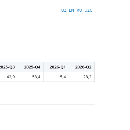
UZ
EN
RU
UZC
2025-Q3
2025-Q4
2026-Q1
2026-Q2
42,9
58,4
15,4
28,2