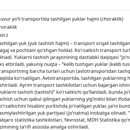
uvur yo‘li transportida tashilgan yuklar hajmi (choraklik)
horaklik
ln.t
ashilgan yuk (yuk tashish hajmi) – transport orqali tashilga
agaj va pochtani qo‘shgan holda). Ko‘rsatkich transport turl
linadi. Yuklarni tashish jarayonining dastlabki daqiqasi “jo‘na
ks ettiriladi, yakuniy nuqta – “kelib tushgan yuklar (kelib tus
ransportning barcha turlari uchun (avtotransportdan tashqa
aqtida ko‘rsatilgan. Avtotransportda, tashilgan yuklarning 
shiriladi. Ayrim transport tashkilotlari uchun bajargan ish
yuklarni tashish (tashish)” ko‘rsatkichi qoʼllaniladi, bunda j
ashish uchun qabul qilingan yuklarning yigʼindisi bilan ifoda
oʼrsatkichini hisabini yuritishda joʼnatilgan yuklar, yaʼni b
asmiylashtirilgan yuk partiyasi (jo‘natma) inobatga olinadi. “
alqaro statistika tashkilotlari, Yevrostat, MDH Statistika qo‘m
izimining ta’rifi asosida amalga oshiriladi.