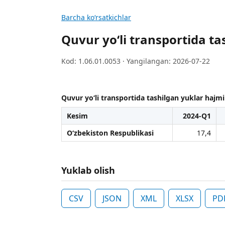
Barcha koʻrsatkichlar
Quvur yo‘li transportida ta
Kod: 1.06.01.0053 · Yangilangan: 2026-07-22
Quvur yo‘li transportida tashilgan yuklar hajmi
Kesim
2024-Q1
O‘zbekiston Respublikasi
17,4
Yuklab olish
CSV
JSON
XML
XLSX
PD