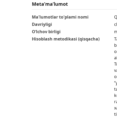
Metaʼmaʼlumot
Ma'lumotlar to'plami nomi
Q
Davriyligi
c
O‘lchov birligi
m
Hisoblash metodikasi (qisqacha)
T
b
o
a
T
v
o
“
t
k
r
x
t