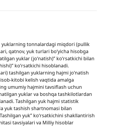
n yuklarning tonnalardagi miqdori (pullik
ari, qatnov, yuk turlari bo‘yicha hisobga
tilgan yuklar (jo‘natish)” ko‘rsatkichi bilan
hishi)” ko‘rsatkichi hisoblanadi.
ri) tashilgan yuklarning hajmi jo‘natish
hisob-kitobi kelish vaqtida amalga
ining umumiy hajmini tavsiflash uchun
o‘natilgan yuklar va boshqa tashkilotlardan
lanadi. Tashilgan yuk hajmi statistik
unda yuk tashish shartnomasi bilan
Tashilgan yuk” ko‘rsatkichini shakllantirish
itasi tavsiyalari va Milliy hisoblar