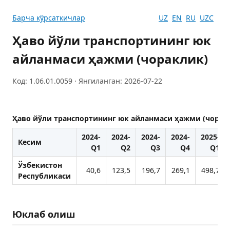
Барча кўрсаткичлар
UZ
EN
RU
UZC
Ҳаво йўли транспортининг юк
айланмаси ҳажми (чораклик)
Код: 1.06.01.0059 · Янгиланган: 2026-07-22
Ҳаво йўли транспортининг юк айланмаси ҳажми (чорак
2024-
2024-
2024-
2024-
2025-
Кесим
Q1
Q2
Q3
Q4
Q1
Ўзбекистон
40,6
123,5
196,7
269,1
498,7
Республикаси
Юклаб олиш