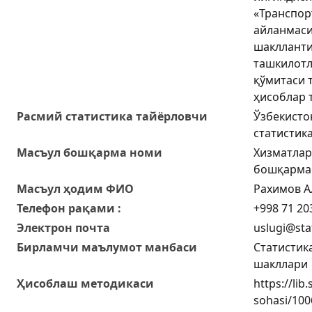
«Транспор
айланмаси
шаклланти
ташкилотл
қўмитаси 
ҳисоблар 
Расмий статистика тайёрловчи
Ўзбекисто
статистик
Масъул бошқарма номи
Хизматлар
бошқарма
Масъул ҳодим ФИО
Рахимов А
Телефон рақами :
+998 71 203
Электрон почта
uslugi@sta
Бирламчи маълумот манбаси
Статистик
шакллари
Ҳисоблаш методикаси
https://lib
sohasi/1006