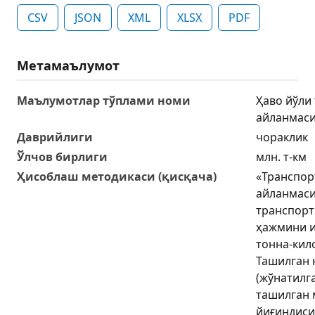
CSV
JSON
XML
XLSX
PDF
Метамаълумот
Маълумотлар тўплами номи
Ҳаво йўли
айланмаси
Даврийлиги
чораклик
Ўлчов бирлиги
млн. т-км
Ҳисоблаш методикаси (қисқача)
«Транспор
айланмаси
транспорт
ҳажмини и
тонна-кил
Ташилган 
(жўнатилг
ташилган 
йиғиндиси