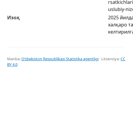
rsatkichlar
uslubiy-niz
Изоҳ
2025 йилд
халқаро т
келтирилг
Manba:
Oʻzbekiston Respublikasi Statistika agentligi
· Litsenziya:
CC
BY 4.0