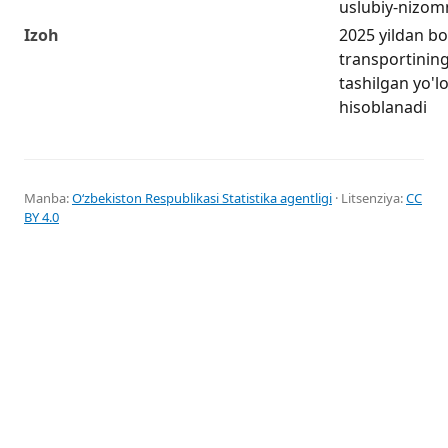
uslubiy-nizomn
Izoh
2025 yildan bo
transportining
tashilgan yo'l
hisoblanadi
Manba:
Oʻzbekiston Respublikasi Statistika agentligi
· Litsenziya:
CC
BY 4.0