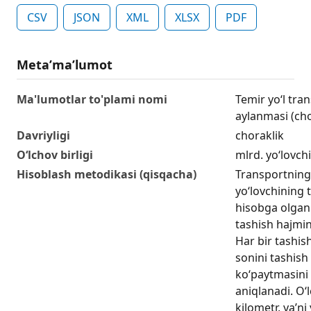
CSV
JSON
XML
XLSX
PDF
Metaʼmaʼlumot
Ma'lumotlar to'plami nomi
Temir yo‘l tra
aylanmasi (cho
Davriyligi
choraklik
O‘lchov birligi
mlrd. yo‘lovch
Hisoblash metodikasi (qisqacha)
Transportning 
yo‘lovchining 
hisobga olgan 
tashish hajmini
Har bir tashish
sonini tashis
ko‘paytmasini y
aniqlanadi. O‘l
kilometr, ya’ni