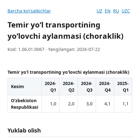
Barcha koʻrsatkichlar
UZ
EN
RU
UZC
Temir yo‘l transportining
yo‘lovchi aylanmasi (choraklik)
Kod: 1.06.01.0067 · Yangilangan: 2026-07-22
Temir yo‘l transportining yo‘lovchi aylanmasi (choraklik)
2024-
2024-
2024-
2024-
2025-
20
Kesim
Q1
Q2
Q3
Q4
Q1
O‘zbekiston
1,0
2,0
3,0
4,1
1,1
Respublikasi
Yuklab olish