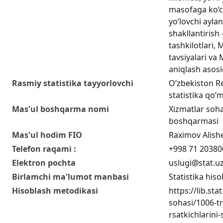
masofaga ko‘c
yo‘lovchi ayla
shakllantirish 
tashkilotlari,
tavsiyalari va M
aniqlash asosi
Rasmiy statistika tayyorlovchi
O‘zbekiston Re
statistika qo‘m
Mas'ul boshqarma nomi
Xizmatlar sohas
boshqarmasi
Mas'ul hodim FIO
Raximov Alish
Telefon raqami :
+998 71 20380
Elektron pochta
uslugi@stat.u
Birlamchi ma'lumot manbasi
Statistika hiso
Hisoblash metodikasi
https://lib.sta
sohasi/1006-tr
rsatkichlarini-