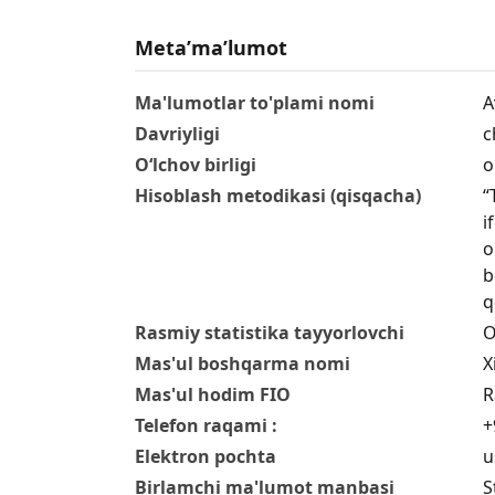
Metaʼmaʼlumot
Ma'lumotlar to'plami nomi
A
Davriyligi
c
O‘lchov birligi
o
Hisoblash metodikasi (qisqacha)
“
i
o
b
q
Rasmiy statistika tayyorlovchi
O
Mas'ul boshqarma nomi
X
Mas'ul hodim FIO
R
Telefon raqami :
+
Elektron pochta
u
Birlamchi ma'lumot manbasi
S