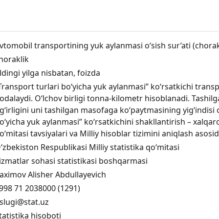
vtomobil transportining yuk aylanmasi o‘sish sur’ati (chorak
horaklik
ldingi yilga nisbatan, foizda
Transport turlari bo‘yicha yuk aylanmasi” ko‘rsatkichi trans
fodalaydi. O‘lchov birligi tonna-kilometr hisoblanadi. Tashilg
g‘irligini uni tashilgan masofaga ko‘paytmasining yig‘indisi o
o‘yicha yuk aylanmasi” ko‘rsatkichini shakllantirish – xalqaro
o‘mitasi tavsiyalari va Milliy hisoblar tizimini aniqlash asosid
‘zbekiston Respublikasi Milliy statistika qo‘mitasi
izmatlar sohasi statistikasi boshqarmasi
aximov Alisher Abdullayevich
998 71 2038000 (1291)
slugi@stat.uz
tatistika hisoboti