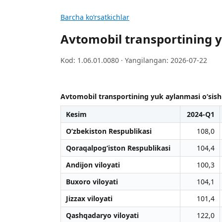
Barcha koʻrsatkichlar
Avtomobil transportining yu
Kod: 1.06.01.0080 · Yangilangan: 2026-07-22
Avtomobil transportining yuk aylanmasi o‘sish 
Kesim
2024-Q1
O‘zbekiston Respublikasi
108,0
Qoraqalpog‘iston Respublikasi
104,4
Andijon viloyati
100,3
Buxoro viloyati
104,1
Jizzax viloyati
101,4
Qashqadaryo viloyati
122,0