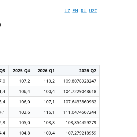
UZ
EN
RU
UZC
)
-Q3
2025-Q4
2026-Q1
2026-Q2
7,0
107,2
110,2
109,8078928247
1,4
106,4
100,4
104,7229048618
3,4
106,0
107,1
107,6433860962
4,1
102,6
116,1
111,0474567244
2,3
105,0
103,8
103,854459279
4,4
104,8
109,4
107,279218959