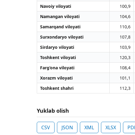
Navoiy viloyati
100,9
Namangan viloyati
104,6
Samarqand viloyati
110,6
Surxondaryo viloyati
107,8
Sirdaryo viloyati
103,9
Toshkent viloyati
120,3
Farg‘ona viloyati
108,4
Xorazm viloyati
101,1
Toshkent shahri
112,3
Yuklab olish
CSV
JSON
XML
XLSX
PD