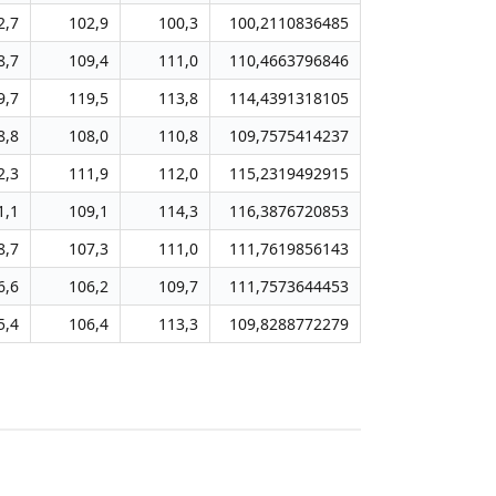
2,7
102,9
100,3
100,2110836485
8,7
109,4
111,0
110,4663796846
9,7
119,5
113,8
114,4391318105
8,8
108,0
110,8
109,7575414237
2,3
111,9
112,0
115,2319492915
1,1
109,1
114,3
116,3876720853
8,7
107,3
111,0
111,7619856143
6,6
106,2
109,7
111,7573644453
5,4
106,4
113,3
109,8288772279