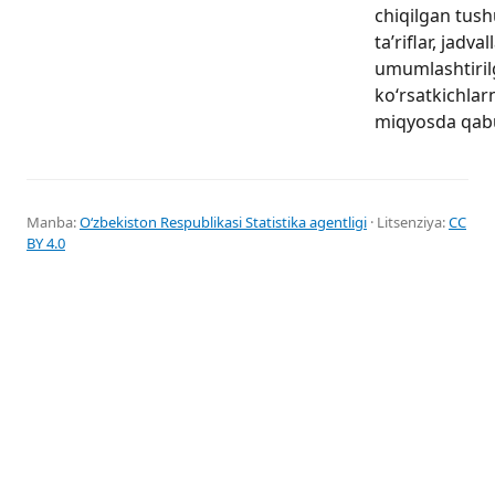
chiqilgan tushu
ta’riflar, jadval
umumlashtiri
ko‘rsatkichlar
miqyosda qabul
Manba:
Oʻzbekiston Respublikasi Statistika agentligi
· Litsenziya:
CC
BY 4.0