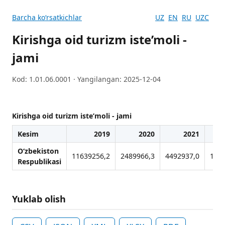
Barcha koʻrsatkichlar
UZ
EN
RU
UZC
Kirishga oid turizm iste’moli -
jami
Kod: 1.01.06.0001 · Yangilangan: 2025-12-04
Kirishga oid turizm iste’moli - jami
Kesim
2019
2020
2021
O‘zbekiston
11639256,2
2489966,3
4492937,0
177
Respublikasi
Yuklab olish