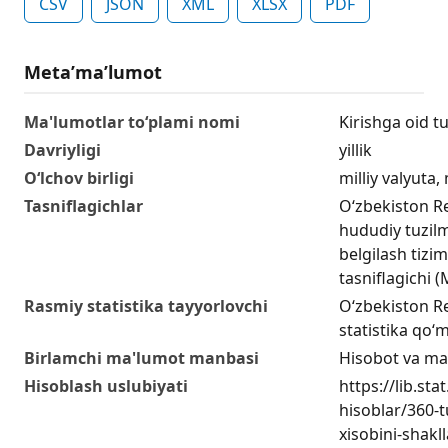
CSV
JSON
XML
XLSX
PDF
Metaʼmaʼlumot
Ma'lumotlar to‘plami nomi
Kirishga oid tu
Davriyligi
yillik
O‘lchov birligi
milliy valyuta,
Tasniflagichlar
O‘zbekiston R
hududiy tuzilm
belgilash tizim
tasniflagichi
Rasmiy statistika tayyorlovchi
O‘zbekiston Re
statistika qo‘m
Birlamchi ma'lumot manbasi
Hisobot va ma
Hisoblash uslubiyati
https://lib.sta
hisoblar/360-
xisobini-shakll