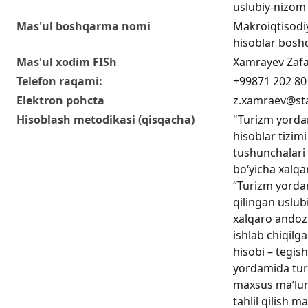
uslubiy-nizom
Mas'ul boshqarma nomi
Makroiqtisodiy
hisoblar bosh
Mas'ul xodim FISh
Xamrayev Zaf
Telefon raqami:
+99871 202 80
Elektron pohcta
z.xamraev@sta
Hisoblash metodikasi (qisqacha)
"Turizm yordam
hisoblar tizimi
tushunchalari 
bo‘yicha xalqar
“Turizm yordam
qilingan uslub
xalqaro andoza
ishlab chiqilg
hisobi – tegish
yordamida tur
maxsus ma’lum
tahlil qilish m