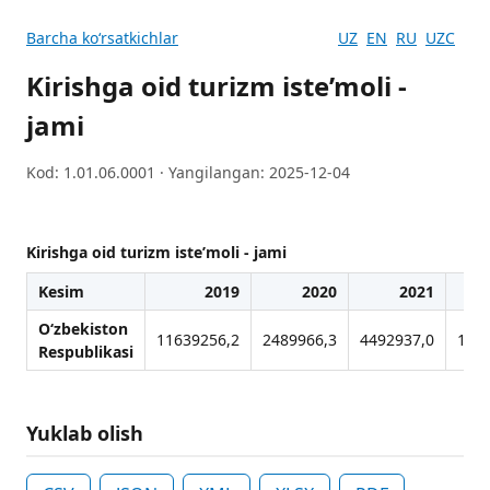
Barcha koʻrsatkichlar
UZ
EN
RU
UZC
Kirishga oid turizm iste’moli -
jami
Kod: 1.01.06.0001 · Yangilangan: 2025-12-04
Kirishga oid turizm iste’moli - jami
Kesim
2019
2020
2021
O‘zbekiston
11639256,2
2489966,3
4492937,0
177
Respublikasi
Yuklab olish