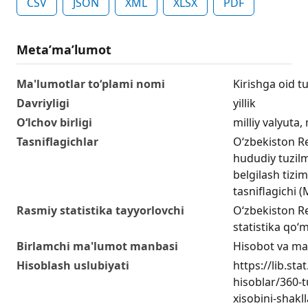
CSV
JSON
XML
XLSX
PDF
Metaʼmaʼlumot
Ma'lumotlar to‘plami nomi
Kirishga oid tu
Davriyligi
yillik
O‘lchov birligi
milliy valyuta,
Tasniflagichlar
O‘zbekiston R
hududiy tuzilm
belgilash tizim
tasniflagichi
Rasmiy statistika tayyorlovchi
O‘zbekiston Re
statistika qo‘m
Birlamchi ma'lumot manbasi
Hisobot va ma
Hisoblash uslubiyati
https://lib.sta
hisoblar/360-
xisobini-shakll