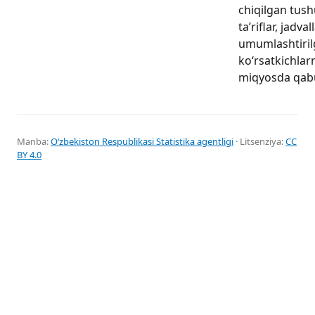
chiqilgan tushu
ta’riflar, jadval
umumlashtiri
ko‘rsatkichlar
miqyosda qabul
Manba:
Oʻzbekiston Respublikasi Statistika agentligi
· Litsenziya:
CC
BY 4.0