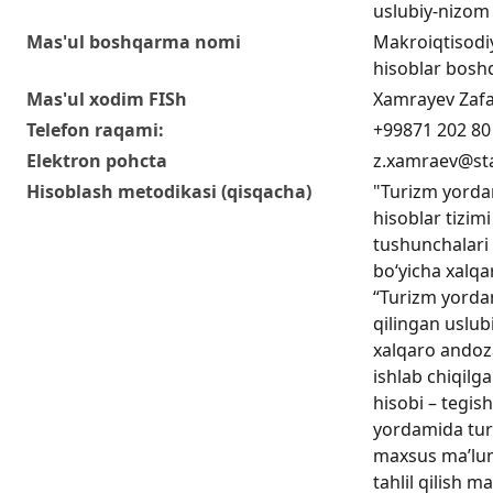
uslubiy-nizom
Mas'ul boshqarma nomi
Makroiqtisodiy
hisoblar bosh
Mas'ul xodim FISh
Xamrayev Zaf
Telefon raqami:
+99871 202 80
Elektron pohcta
z.xamraev@sta
Hisoblash metodikasi (qisqacha)
"Turizm yordam
hisoblar tizimi
tushunchalari 
bo‘yicha xalqar
“Turizm yordam
qilingan uslub
xalqaro andoza
ishlab chiqilg
hisobi – tegish
yordamida tur
maxsus ma’lum
tahlil qilish m