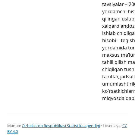
tavsiyalar – 20
yordamchi hiso
qilingan uslub
xalqaro andoza
ishlab chiqilg
hisobi – tegish
yordamida tur
maxsus ma’lum
tahlil qilish m
chiqilgan tushu
ta’riflar, jadval
umumlashtiri
ko‘rsatkichlar
miqyosda qabul
Manba:
Oʻzbekiston Respublikasi Statistika agentligi
· Litsenziya:
CC
BY 4.0