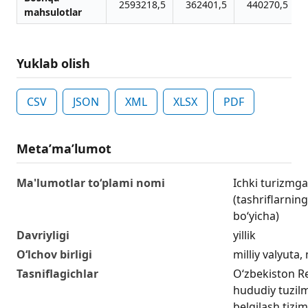
2593218,5
362401,5
440270,5
mahsulotlar
Yuklab olish
CSV
JSON
XML
XLSX
PDF
Metaʼmaʼlumot
Ma'lumotlar to‘plami nomi
Ichki turizmga
(tashriflarning
bo‘yicha)
Davriyligi
yillik
O‘lchov birligi
milliy valyuta,
Tasniflagichlar
O‘zbekiston R
hududiy tuzilm
belgilash tizim