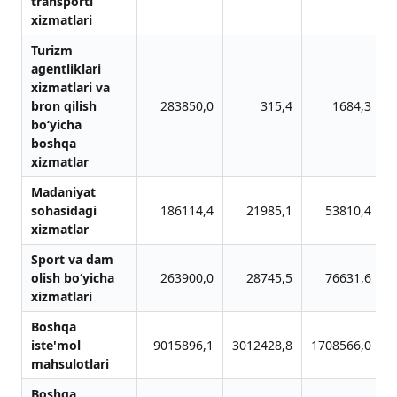
transporti
xizmatlari
Turizm
agentliklari
xizmatlari va
bron qilish
283850,0
315,4
1684,3
bo‘yicha
boshqa
xizmatlar
Madaniyat
sohasidagi
186114,4
21985,1
53810,4
xizmatlar
Sport va dam
olish bo‘yicha
263900,0
28745,5
76631,6
xizmatlari
Boshqa
iste'mol
9015896,1
3012428,8
1708566,0
2
mahsulotlari
Boshqa