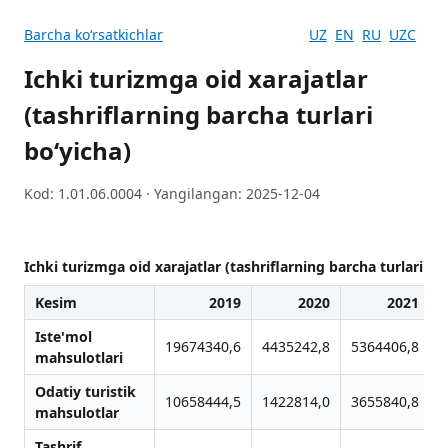
Barcha koʻrsatkichlar
UZ
EN
RU
UZC
Ichki turizmga oid xarajatlar
(tashriflarning barcha turlari
bo‘yicha)
Kod: 1.01.06.0004 · Yangilangan: 2025-12-04
Ichki turizmga oid xarajatlar (tashriflarning barcha turlari bo
Kesim
2019
2020
2021
Iste'mol
19674340,6
4435242,8
5364406,8
6
mahsulotlari
Odatiy turistik
10658444,5
1422814,0
3655840,8
3
mahsulotlar
Tashrif