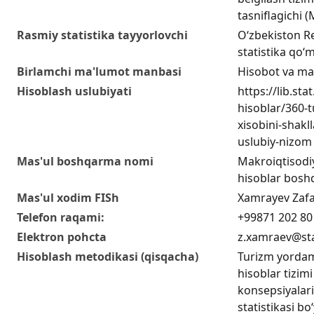
tasniflagichi
Rasmiy statistika tayyorlovchi
O‘zbekiston Re
statistika qo‘m
Birlamchi ma'lumot manbasi
Hisobot va ma
Hisoblash uslubiyati
https://lib.sta
hisoblar/360-
xisobini-shakll
uslubiy-nizom
Mas'ul boshqarma nomi
Makroiqtisodiy
hisoblar bosh
Mas'ul xodim FISh
Xamrayev Zaf
Telefon raqami:
+99871 202 80
Elektron pohcta
z.xamraev@sta
Hisoblash metodikasi (qisqacha)
Turizm yordamc
hisoblar tizimi
konsepsiyalari
statistikasi bo