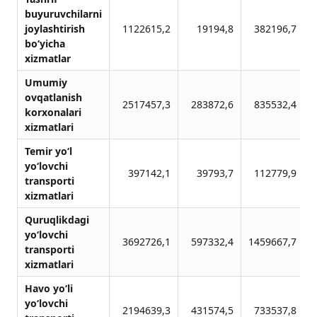
buyuruvchilarni
joylashtirish
1122615,2
19194,8
382196,7
bo‘yicha
xizmatlar
Umumiy
ovqatlanish
2517457,3
283872,6
835532,4
korxonalari
xizmatlari
Temir yo‘l
yo‘lovchi
397142,1
39793,7
112779,9
transporti
xizmatlari
Quruqlikdagi
yo‘lovchi
3692726,1
597332,4
1459667,7
1
transporti
xizmatlari
Havo yo‘li
yo‘lovchi
2194639,3
431574,5
733537,8