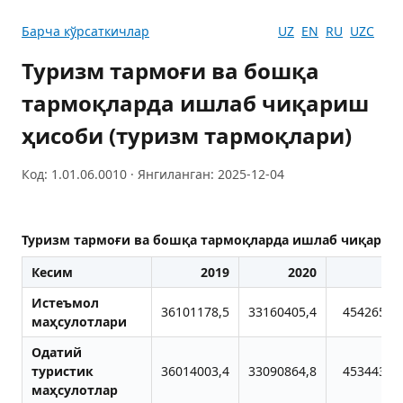
Барча кўрсаткичлар
UZ
EN
RU
UZC
Туризм тармоғи ва бошқа
тармоқларда ишлаб чиқариш
ҳисоби (туризм тармоқлари)
Код: 1.01.06.0010 · Янгиланган: 2025-12-04
Туризм тармоғи ва бошқа тармоқларда ишлаб чиқариш
Кесим
2019
2020
20
Истеъмол
36101178,5
33160405,4
45426527
маҳсулотлари
Одатий
туристик
36014003,4
33090864,8
45344363
маҳсулотлар