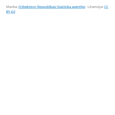
Manba:
Oʻzbekiston Respublikasi Statistika agentligi
· Litsenziya:
CC
BY 4.0