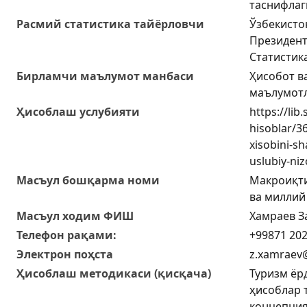
таснифлаг
Расмий статистика тайёрловчи
Ўзбекисто
Президент
Статистик
Бирламчи маълумот манбаси
Ҳисобот в
маълумот
Ҳисоблаш услубияти
https://lib.
hisoblar/3
xisobini-sh
uslubiy-ni
Масъул бошқарма номи
Макроиқти
ва миллий
Масъул ходим ФИШ
Хамраев 
Телефон рақами:
+99871 202
Электрон поҳcта
z.xamraev@
Ҳисоблаш методикаси (қисқача)
Туризм ёр
ҳисоблар 
концепция