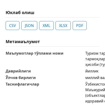
Юклаб олиш
CSV
JSON
XML
XLSX
PDF
Метамаълумот
Маълумотлар тўплами номи
Туризм та
тармоқла
ҳисоби (т
Даврийлиги
йиллик
Ўлчов бирлиги
миллий ва
Таснифлагичлар
Ўзбекисто
Маъмурий-
(объектла
идоравий 