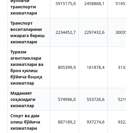
йўловчи
5915175,0
2458868,1
5145360
транспорти
хизматлари
Транспорт
воситаларини
2234452,7
2297432,6
3003508
ижарага бериш
хизматлари
Туризм
агентликлари
хизматлари ва
805399,9
161878,4
313346
брон қилиш
бўйича бошқа
хизматлар
Маданият
соҳасидаги
574996,0
553726,6
521903
хизматлар
Спорт ва дам
олиш бўйича
887189,2
937274,6
932203
хизматлари