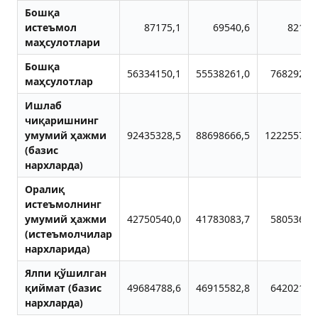
Бошқа
истеъмол
87175,1
69540,6
82163
маҳсулотлари
Бошқа
56334150,1
55538261,0
76829255
маҳсулотлар
Ишлаб
чиқаришнинг
умумий ҳажми
92435328,5
88698666,5
122255782
(базис
нархларда)
Оралиқ
истеъмолнинг
умумий ҳажми
42750540,0
41783083,7
58053631
(истеъмолчилар
нархларида)
Ялпи қўшилган
қиймат (базис
49684788,6
46915582,8
64202151
нархларда)