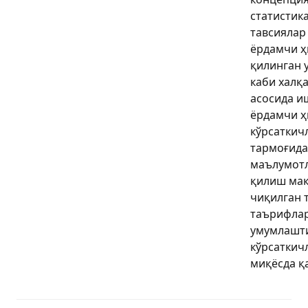
статистик
тавсиялар 
ёрдамчи ҳ
қилинган у
каби халқ
асосида и
ёрдамчи ҳ
кўрсаткич
тармоғида
маълумотл
қилиш мақ
чиқилган 
таърифлар
умумлашт
кўрсаткич
миқёсда қ