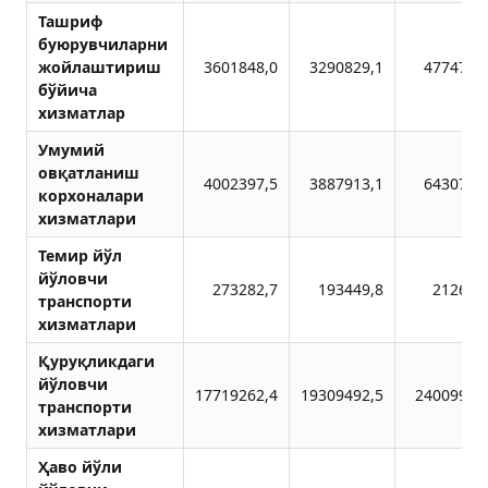
Ташриф
буюрувчиларни
жойлаштириш
3601848,0
3290829,1
4774714
бўйича
хизматлар
Умумий
овқатланиш
4002397,5
3887913,1
6430785
корхоналари
хизматлари
Темир йўл
йўловчи
273282,7
193449,8
212622
транспорти
хизматлари
Қуруқликдаги
йўловчи
17719262,4
19309492,5
24009918
транспорти
хизматлари
Ҳаво йўли