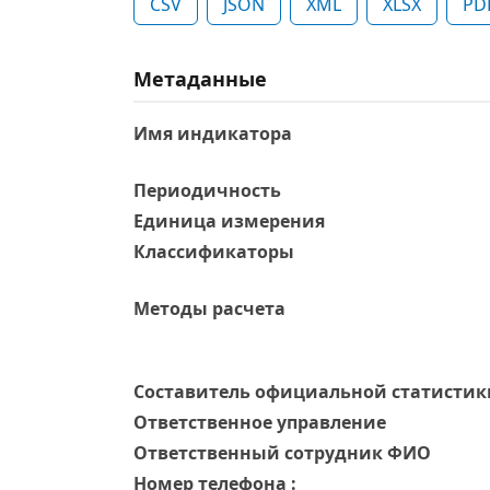
CSV
JSON
XML
XLSX
PD
Метаданные
Имя индикатора
Периодичность
Единица измерения
Классификаторы
Методы расчета
Составитель официальной статистик
Ответственное управление
Oтветственный сотрудник ФИО
Номер телефона :