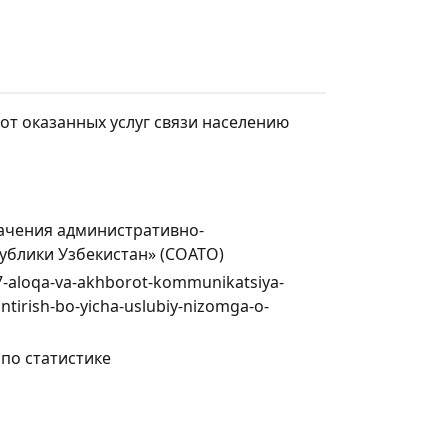
от оказанных услуг связи населению
ачения административно-
ублики Узбекистан» (СОАТО)
647-aloqa-va-akhborot-kommunikatsiya-
lantirish-bo-yicha-uslubiy-nizomga-o-
по статистике