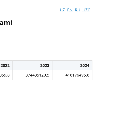
UZ
EN
RU
UZC
jami
2022
2023
2024
059,0
374435120,5
416176495,6