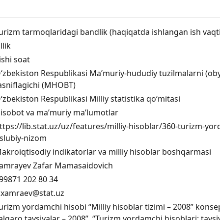
urizm tarmoqlaridagi bandlik (haqiqatda ishlangan ish vaqti)
llik
ishi soat
‘zbekiston Respublikasi Maʼmuriy-hududiy tuzilmalarni (obyek
asniflagichi (MHOBT)
‘zbekiston Respublikasi Milliy statistika qo‘mitasi
isobot va ma’muriy ma’lumotlar
ttps://lib.stat.uz/uz/features/milliy-hisoblar/360-turizm-yor
slubiy-nizom
akroiqtisodiy indikatorlar va milliy hisoblar boshqarmasi
amrayev Zafar Mamasaidovich
99871 202 80 34
.xamraev@stat.uz
urizm yordamchi hisobi “Milliy hisoblar tizimi – 2008” konsep
alqaro tavsiyalar – 2008”, “Turizm yordamchi hisoblari: tavsi