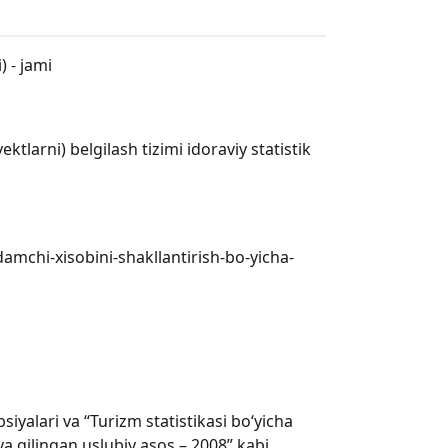
 - jami
tlarni) belgilash tizimi idoraviy statistik
damchi-xisobini-shakllantirish-bo-yicha-
siyalari va “Turizm statistikasi bo‘yicha
ya qilingan uslubiy asos – 2008” kabi