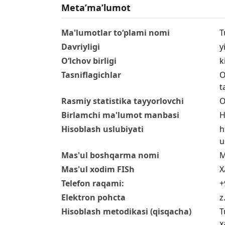
Metaʼmaʼlumot
Ma'lumotlar to‘plami nomi
T
Davriyligi
yi
O‘lchov birligi
k
Tasniflagichlar
O
t
Rasmiy statistika tayyorlovchi
O
Birlamchi ma'lumot manbasi
H
Hisoblash uslubiyati
h
u
Mas'ul boshqarma nomi
M
Mas'ul xodim FISh
X
Telefon raqami:
+
Elektron pohcta
z
Hisoblash metodikasi (qisqacha)
T
x