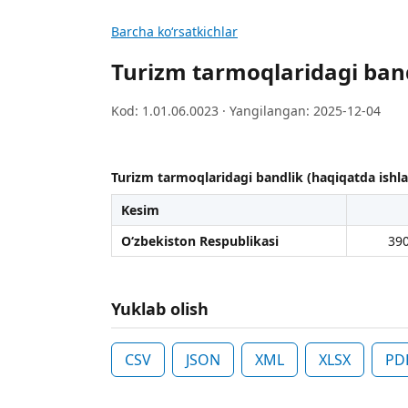
Barcha koʻrsatkichlar
Turizm tarmoqlaridagi bandl
Kod: 1.01.06.0023 · Yangilangan: 2025-12-04
Turizm tarmoqlaridagi bandlik (haqiqatda ishla
Kesim
O‘zbekiston Respublikasi
39
Yuklab olish
CSV
JSON
XML
XLSX
PD