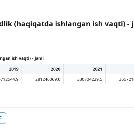
ik (haqiqatda ishlangan ish vaqti) - 
ngan ish vaqti) - jami
2019
2020
2021
0712544,9
281246069,0
330704229,5
355721
F