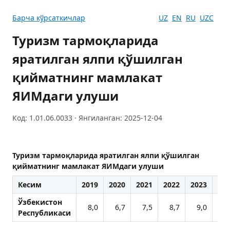
Барча кўрсаткичлар
UZ
EN
RU
UZC
Туризм тармоқларида
яратилган ялпи қўшилган
қийматнинг мамлакат
ЯИМдаги улуши
Код: 1.01.06.0033 · Янгиланган: 2025-12-04
Туризм тармоқларида яратилган ялпи қўшилган
қийматнинг мамлакат ЯИМдаги улуши
Кесим
2019
2020
2021
2022
2023
202
Ўзбекистон
8,0
6,7
7,5
8,7
9,0
9
Республикаси