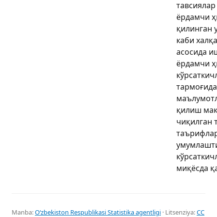
тавсиялар 
ёрдамчи ҳ
қилинган у
каби халқ
асосида и
ёрдамчи ҳ
кўрсаткич
тармоғида
маълумотл
қилиш мақ
чиқилган 
таърифлар
умумлашт
кўрсаткич
миқёсда қ
Manba:
Oʻzbekiston Respublikasi Statistika agentligi
· Litsenziya:
CC