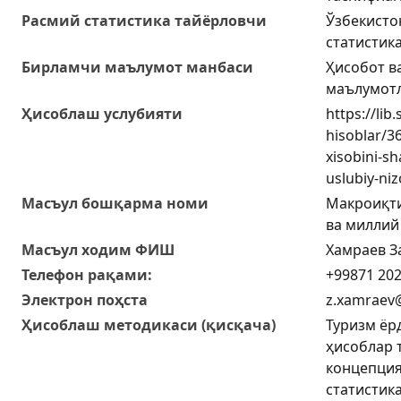
Расмий статистика тайёрловчи
Ўзбекисто
статистик
Бирламчи маълумот манбаси
Ҳисобот в
маълумот
Ҳисоблаш услубияти
https://lib.
hisoblar/3
xisobini-sh
uslubiy-ni
Масъул бошқарма номи
Макроиқти
ва миллий
Масъул ходим ФИШ
Хамраев 
Телефон рақами:
+99871 202
Электрон поҳcта
z.xamraev@
Ҳисоблаш методикаси (қисқача)
Туризм ёр
ҳисоблар 
концепция
статистик