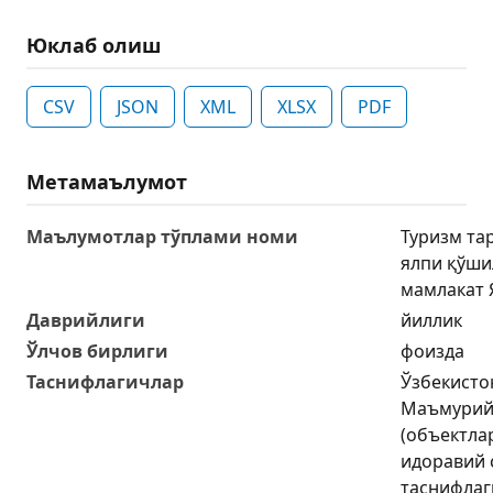
Юклаб олиш
CSV
JSON
XML
XLSX
PDF
Метамаълумот
Маълумотлар тўплами номи
Туризм та
ялпи қўши
мамлакат 
Даврийлиги
йиллик
Ўлчов бирлиги
фоизда
Таснифлагичлар
Ўзбекисто
Маъмурий-
(объектла
идоравий 
таснифлаг