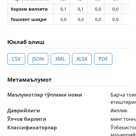
Хоразм вилояти
0,1
0,1
0,0
0,0
0,1
Тошкент шаҳри
0,0
0,0
0,0
0,0
0,0
Юклаб олиш
CSV
JSON
XML
XLSX
PDF
Метамаълумот
Маълумотлар тўплами номи
Барча тои
етиштирил
Даврийлиги
йиллик
Ўлчов бирлиги
минг тонн
Классификаторлар
Ўзбекисто
маъмурий-