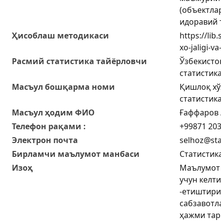
(объектла
идоравий 
Ҳисоблаш методикаси
https://lib
xo-jaligi-v
Расмий статистика тайёрловчи
Ўзбекисто
статистик
Масъул бошқарма номи
Қишлоқ хў
статистик
Масъул ҳодим ФИО
Ғаффаров 
Телефон рақами :
+99871 203
Электрон почта
selhoz@sta
Бирламчи маълумот манбаси
Статистик
Изоҳ
Маълумот 
учун келти
-етиштири
сабзавотл
ҳажми тар