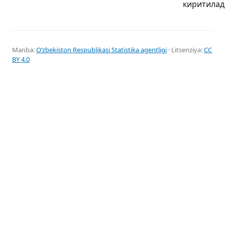
киритилад
Manba:
Oʻzbekiston Respublikasi Statistika agentligi
· Litsenziya:
CC
BY 4.0