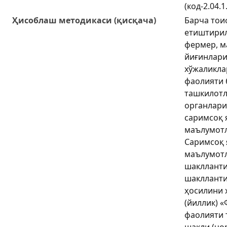
(код-2.04.1
Ҳисоблаш методикаси (қисқача)
Барча тои
етиштирил
фермер, м
йиғинлари
хўжаликла
фаолияти 
ташкилотл
органлари
саримсоқ 
маълумотл
Саримсоқ 
маълумотл
шакллант
шаклланти
ҳосилини 
(йиллик) 
фаолияти т
шакли (чо