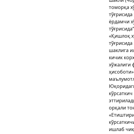
томорқа х
тўғрисида 
ёрдамчи х
тўғрисида”
«Қишлоқ х
тўғрисида ҳ
шаклига и
кичик кор
хўжалиги 
ҳисоботи»
маълумотл
Юқоридаги
кўрсаткич
эттирилад
орқали то
«Етиштири
кўрсаткич
ишлаб чиқ