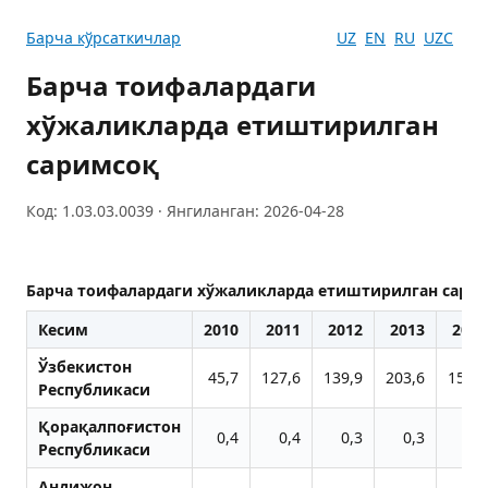
Барча кўрсаткичлар
UZ
EN
RU
UZC
Барча тоифалардаги
хўжаликларда етиштирилган
саримсоқ
Код: 1.03.03.0039 · Янгиланган: 2026-04-28
Барча тоифалардаги хўжаликларда етиштирилган сари
Кесим
2010
2011
2012
2013
2014
Ўзбекистон
45,7
127,6
139,9
203,6
154,1
Республикаси
Қорақалпоғистон
0,4
0,4
0,3
0,3
1,6
Республикаси
Aндижон