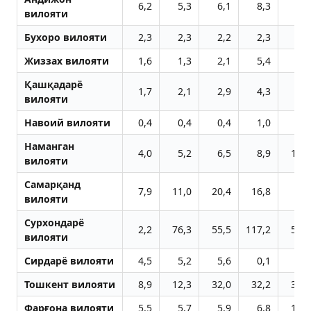
6,2
5,3
6,1
8,3
8,2
вилояти
Бухоро вилояти
2,3
2,3
2,2
2,3
2,3
Жиззах вилояти
1,6
1,3
2,1
5,4
8,4
Қашқадарё
1,7
2,1
2,9
4,3
8,7
вилояти
Навоий вилояти
0,4
0,4
0,4
1,0
1,1
Наманган
4,0
5,2
6,5
8,9
11,2
вилояти
Самарқанд
7,9
11,0
20,4
16,8
5,7
вилояти
Сурхондарё
2,2
76,3
55,5
117,2
58,0
вилояти
Сирдарё вилояти
4,5
5,2
5,6
0,1
0,1
Тошкент вилояти
8,9
12,3
32,0
32,2
32,9
Фарғона вилояти
5,5
5,7
5,9
6,8
15,8