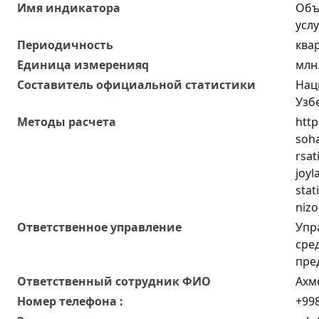
Имя индикатора
Объ
услу
Периодичность
ква
Единица измеренияq
млн
Составитель официальной статистики
Нац
Узб
Методы расчета
http
soha
rsat
joyl
stat
nizo
Ответственное управление
Упр
сре
пре
Oтветственный сотрудник ФИО
Ахм
Номер телефона :
+998