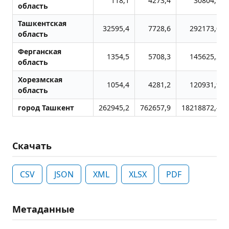
118,1
4273,4
30804,9
область
Ташкентская
32595,4
7728,6
292173,0
область
Ферганская
1354,5
5708,3
145625,2
область
Хорезмская
1054,4
4281,2
120931,9
область
город Ташкент
262945,2
762657,9
18218872,4
Скачать
CSV
JSON
XML
XLSX
PDF
Метаданные