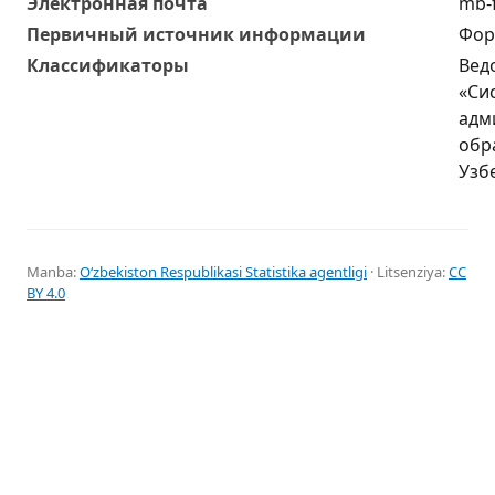
Электронная почта
mb-f
Первичный источник информации
Фор
Классификаторы
Вед
«Си
адм
обр
Узб
Manba:
Oʻzbekiston Respublikasi Statistika agentligi
· Litsenziya:
CC
BY 4.0