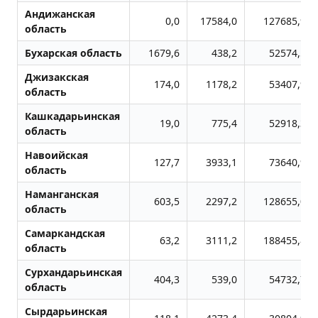
Андижанская
0,0
17584,0
127685,9
область
Бухарская область
1679,6
438,2
52574,5
Джизакская
174,0
1178,2
53407,9
область
Кашкадарьинская
19,0
775,4
52918,3
область
Навоийская
127,7
3933,1
73640,9
область
Наманганская
603,5
2297,2
128655,0
область
Самаркандская
63,2
3111,2
188455,8
область
Сурхандарьинская
404,3
539,0
54732,7
область
Сырдарьинская