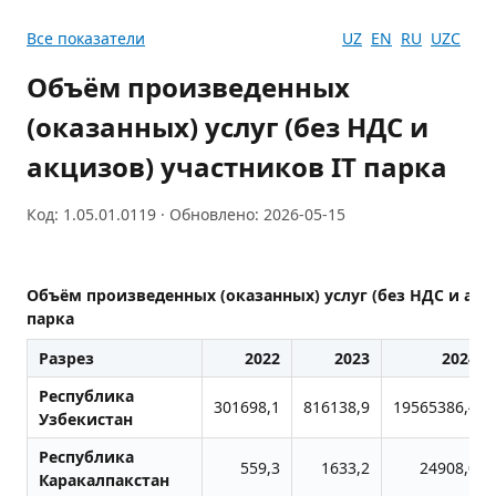
Все показатели
UZ
EN
RU
UZC
Объём произведенных
(оказанных) услуг (без НДС и
акцизов) участников IT парка
Код: 1.05.01.0119 · Обновлено: 2026-05-15
Объём произведенных (оказанных) услуг (без НДС и акц
парка
Разрез
2022
2023
2024
Республика
301698,1
816138,9
19565386,4
Узбекистан
Республика
559,3
1633,2
24908,0
Каракалпакстан