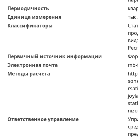
Периодичность
ква
Единица измерения
тыс
Классификаторы
Ста
прод
вид
Рес
Первичный источник информации
Фор
Электронная почта
mb-f
Методы расчета
http
soha
rsat
joyl
stat
nizo
Ответственное управление
Упр
сре
пре