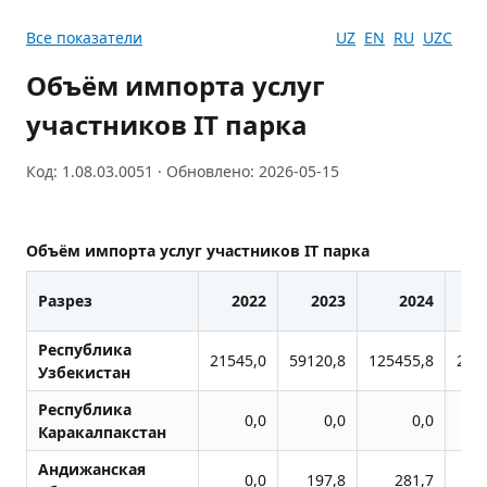
Все показатели
UZ
EN
RU
UZC
Объём импорта услуг
участников IT парка
Код: 1.08.03.0051 · Обновлено: 2026-05-15
Объём импорта услуг участников IT парка
Разрез
2022
2023
2024
Республика
21545,0
59120,8
125455,8
247
Узбекистан
Республика
0,0
0,0
0,0
Каракалпакстан
Андижанская
0,0
197,8
281,7