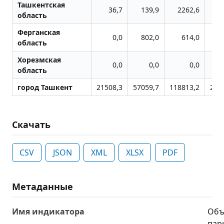
Ташкентская
36,7
139,9
2262,6
10
область
Ферганская
0,0
802,0
614,0
область
Хорезмская
0,0
0,0
0,0
область
город Ташкент
21508,3
57059,7
118813,2
228
Скачать
CSV
JSON
XML
XLSX
PDF
Метаданные
Имя индикатора
Объ
пар