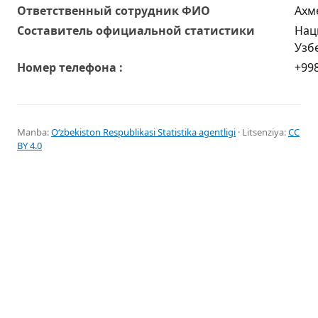
Oтветственный сотрудник ФИО
Ахм
Составитель официальной статистики
Нац
Узб
Номер телефона :
+998
Manba:
Oʻzbekiston Respublikasi Statistika agentligi
· Litsenziya:
CC
BY 4.0