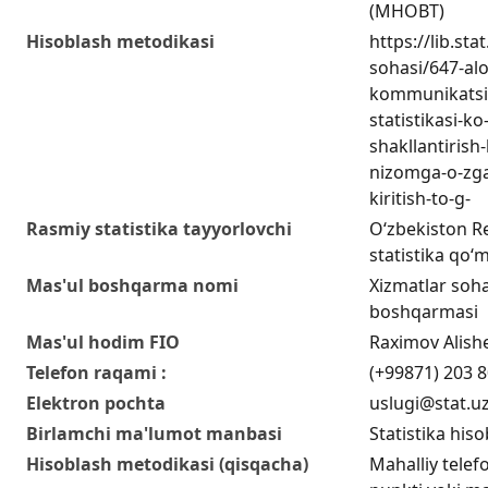
(MHOBT)
Hisoblash metodikasi
https://lib.sta
sohasi/647-al
kommunikatsiy
statistikasi-ko
shakllantirish
nizomga-o-zga
kiritish-to-g-
Rasmiy statistika tayyorlovchi
O‘zbekiston Re
statistika qo‘m
Mas'ul boshqarma nomi
Xizmatlar sohas
boshqarmasi
Mas'ul hodim FIO
Raximov Alish
Telefon raqami :
(+99871) 203 8
Elektron pochta
uslugi@stat.u
Birlamchi ma'lumot manbasi
Statistika hiso
Hisoblash metodikasi (qisqacha)
Mahalliy telefo