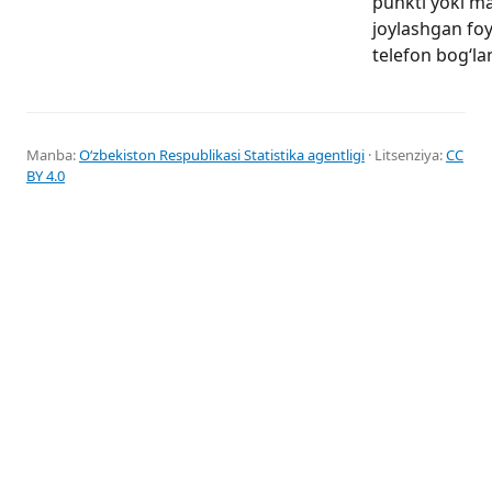
punkti yoki m
joylashgan foy
telefon bog‘la
Manba:
Oʻzbekiston Respublikasi Statistika agentligi
· Litsenziya:
CC
BY 4.0