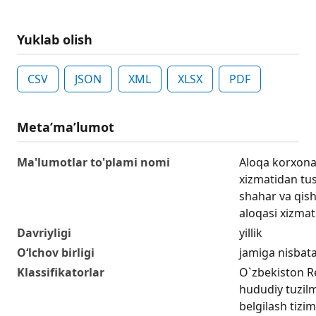
Yuklab olish
CSV
JSON
XML
XLSX
PDF
Metaʼmaʼlumot
Ma'lumotlar to'plami nomi
Aloqa korxona
xizmatidan tu
shahar va qish
aloqasi xizmat
Davriyligi
yillik
O‘lchov birligi
jamiga nisbat
Klassifikatorlar
O`zbekiston R
hududiy tuzilma
belgilash tizim