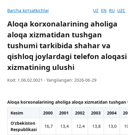
Barcha koʻrsatkichlar
UZ
EN
RU
UZC
Aloqa korxonalarining aholiga
aloqa xizmatidan tushgan
tushumi tarkibida shahar va
qishloq joylardagi telefon aloqasi
xizmatining ulushi
Kod: 1.06.02.0021 · Yangilangan: 2026-06-29
Aloqa korxonalarining aholiga aloqa xizmatidan tushgan tushu
Kesim
2000
2001
2002
2003
2004
2005
O‘zbekiston
16,7
13,4
12,4
13,8
13,0
10,3
Respublikasi