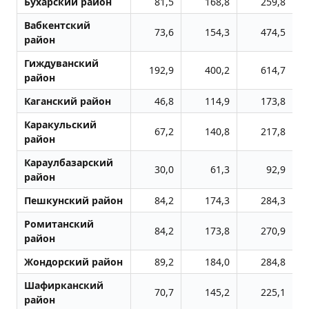
Бухарский район
81,5
168,8
259,8
Вабкентский
73,6
154,3
474,5
район
Гиждуванский
192,9
400,2
614,7
район
Каганский район
46,8
114,9
173,8
Каракульский
67,2
140,8
217,8
район
Караулбазарский
30,0
61,3
92,9
район
Пешкунский район
84,2
174,3
284,3
Ромитанский
84,2
173,8
270,9
район
Жондоpский район
89,2
184,0
284,8
Шафирканский
70,7
145,2
225,1
район