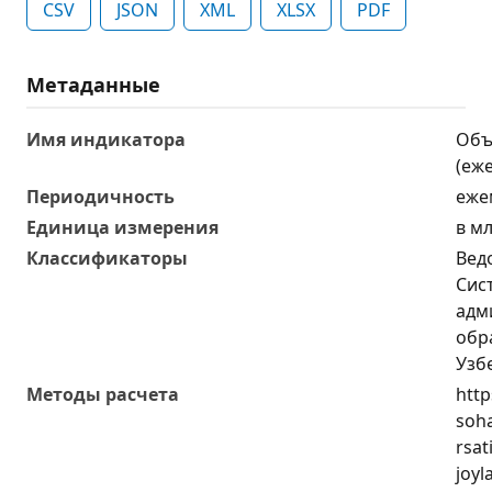
CSV
JSON
XML
XLSX
PDF
Метаданные
Имя индикатора
Объ
(еж
Периодичность
еже
Единица измерения
в м
Классификаторы
Вед
Сис
адм
обр
Узб
Методы расчета
http
soha
rsat
joyl