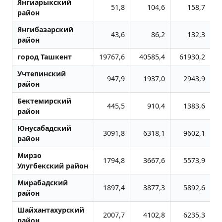
Янгиарыкский
51,8
104,6
158,7
район
Янгибазарский
43,6
86,2
132,3
район
город Ташкент
19767,6
40585,4
61930,2
Учтепинский
947,9
1937,0
2943,9
район
Бектемирский
445,5
910,4
1383,6
район
Юнусабадский
3091,8
6318,1
9602,1
район
Мирзо
1794,8
3667,6
5573,9
Улугбекский район
Мирабадский
1897,4
3877,3
5892,6
район
Шайхантахурский
2007,7
4102,8
6235,3
район