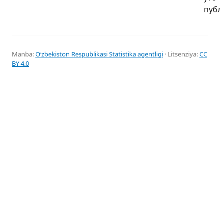
пуб
Manba:
Oʻzbekiston Respublikasi Statistika agentligi
· Litsenziya:
CC
BY 4.0