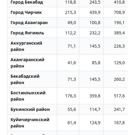
Город Бекабад
118,8
243,5
410,8
Город Чиpчик
215,3
439,9
708,9
Город Ахангаран
49,0
100,8
190,1
Город Янгиюль
112,2
232,2
389,4
Аккурганский
71,1
145,5
226,3
район
Ахангаранский
41,6
85,8
129,0
район
Бекабадский
71,3
145,5
260,2
район
Бостанлыкский
176,3
359,8
517,6
район
Букинский район
55,6
114,7
241,7
Куйичирчикский
61,4
124,9
167,8
район