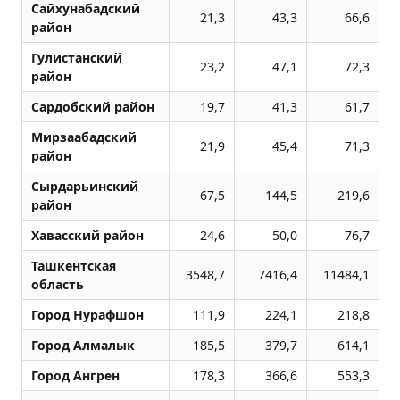
Сайхунабадский
21,3
43,3
66,6
район
Гулистанский
23,2
47,1
72,3
район
Сардобский район
19,7
41,3
61,7
Мирзаабадский
21,9
45,4
71,3
район
Сырдарьинский
67,5
144,5
219,6
район
Хавасский район
24,6
50,0
76,7
Ташкентская
3548,7
7416,4
11484,1
область
Город Нурафшон
111,9
224,1
218,8
Город Алмалык
185,5
379,7
614,1
Город Ангрен
178,3
366,6
553,3