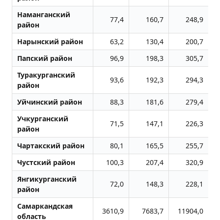
Наманганский
77,4
160,7
248,9
район
Нарынский район
63,2
130,4
200,7
Папский район
96,9
198,3
305,7
Туракурганский
93,6
192,3
294,3
район
Уйчинский район
88,3
181,6
279,4
Учкурганский
71,5
147,1
226,3
район
Чартакский район
80,1
165,5
255,7
Чустский район
100,3
207,4
320,9
Янгикурганский
72,0
148,3
228,1
район
Самаркандская
3610,9
7683,7
11904,0
область