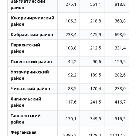
Зангиатинский
275,1
561,1
818,8
район
Юкоричирчикский
106,3
218,8
363,8
район
Кибрайский район
233,4
475,9
698,9
Паркентский
103,8
212,5
331,4
район
Пскентский район
44,2
90,6
129,5
Уртачирчикский
92,2
189,5
282,6
район
Чиназский район
83,5
170,4
238,0
Янгиюльский
117,6
241,5
416,7
район
Ташкентский
170,1
349,5
516,5
район
Ферганская
3386,3
7178,4
11217,3