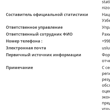
stat
nizo
Составитель официальной статистики
Нац
Узб
Ответственное управление
Упр
Oтветственный сотрудник ФИО
Рах
Номер телефона :
+998
Электронная почта
uslu
Первичный источник информации
Фор
отч
Примечание
С с
рег
рез
обс
оце
эко
пре
уто