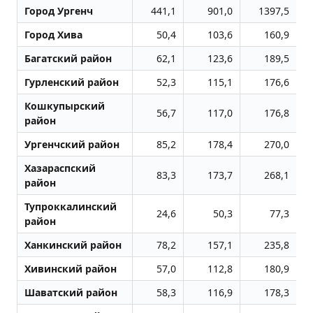
Город Ургенч
441,1
901,0
1397,5
Город Хива
50,4
103,6
160,9
Багатский район
62,1
123,6
189,5
Гурленский район
52,3
115,1
176,6
Кошкупырский
56,7
117,0
176,8
район
Ургенчский район
85,2
178,4
270,0
Хазараспский
83,3
173,7
268,1
район
Тупроккалинский
24,6
50,3
77,3
район
Ханкинский район
78,2
157,1
235,8
Хивинский район
57,0
112,8
180,9
Шаватский район
58,3
116,9
178,3