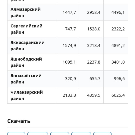
Алмазарский
1447,7
2958,4
4496,1
район
Сергелийский
747,7
1528,0
2322,2
район
Яккасарайский
1574,9
3218,4
4891,2
район
Яшнободский
1095,1
2237,8
3401,0
район
Янгихаётский
320,9
655,7
996,6
район
Чиланзарский
2133,3
4359,5
6625,4
район
Скачать