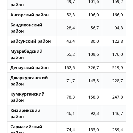
49,7
101,6
159,2
район
Ангорский район
52,3
106,0
166,9
Бандихонский
28,4
56,7
94,8
район
Байсунский район
43,4
80,0
122,8
Музрабадский
55,2
109,6
176,0
район
Денауский район
162,6
326,7
519,9
Джаркурганский
71,7
145,3
228,7
район
Кумкурганский
78,3
158,8
247,8
район
Кизирикский
46,1
92,3
146,7
район
Сариасийский
74,4
153,0
239,4
район