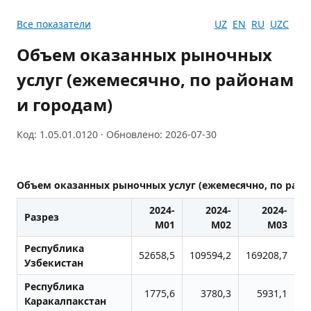
Все показатели
UZ
EN
RU
UZC
Объем оказанных рыночных
услуг (ежемесячно, по районам
и городам)
Код: 1.05.01.0120 · Обновлено: 2026-07-30
Объем оказанных рыночных услуг (ежемесячно, по райо
2024-
2024-
2024-
Разрез
M01
M02
M03
Республика
52658,5
109594,2
169208,7
2
Узбекистан
Республика
1775,6
3780,3
5931,1
Каракалпакстан