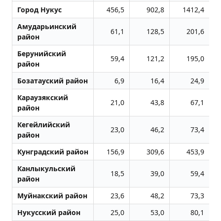
Город Нукус
456,5
902,8
1412,4
Амударьинский
61,1
128,5
201,6
район
Берунийский
59,4
121,2
195,0
район
Бозатауский район
6,9
16,4
24,9
Караузякский
21,0
43,8
67,1
район
Кегейлийский
23,0
46,2
73,4
район
Кунградский район
156,9
309,6
453,9
Канлыкульский
18,5
39,0
59,4
район
Муйнакский район
23,6
48,2
73,3
Нукусский район
25,0
53,0
80,1