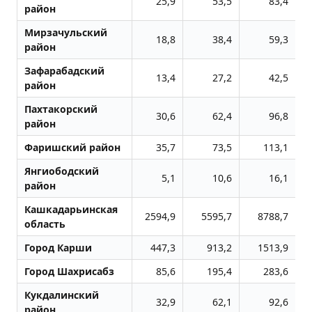
25,9
53,5
83,4
район
Мирзачульский
18,8
38,4
59,3
район
Зафарабадский
13,4
27,2
42,5
район
Пахтакорский
30,6
62,4
96,8
район
Фаришский район
35,7
73,5
113,1
Янгиободский
5,1
10,6
16,1
район
Кашкадарьинская
2594,9
5595,7
8788,7
область
Город Карши
447,3
913,2
1513,9
Город Шахрисабз
85,6
195,4
283,6
Кукдалинский
32,9
62,1
92,6
район