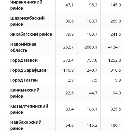
Чиракчинский
47,1
95,3
145,3
район
Шахрисабзский
90,6
183,7
269,0
район
Яккабагский район
79,9
163,7
241,5
Навоийская
1252,7
2663,1
4134,1
область
Город Навои
373,4
757,0
1252,0
Город Заpафшан
116,9
240,7
316,5
Город Газган
2,9
7,5
9,9
Канимехский
22,6
44,7
94,3
район
Кызылтепинский
83,4
186,1
325,5
район
Навбахорский
54,6
115,2
186,1
район