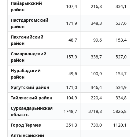
Пайарыкский
107,4
216,8
334,1
район
Пастдаргомский
171,9
348,3
537,6
район
Пахтачийский
48,7
99,6
153,4
район
Самаркандский
157,9
338,7
527,0
район
Нурабадский
49,6
100,9
154,7
район
Ургутский район
171,0
346,4
534,9
Тайлякский район
104,9
220,4
334,8
Сурхандарьинская
1748,7
3718,8
5826,8
область
Город Термез
351,3
730,0
1120,1
Алтынсайский