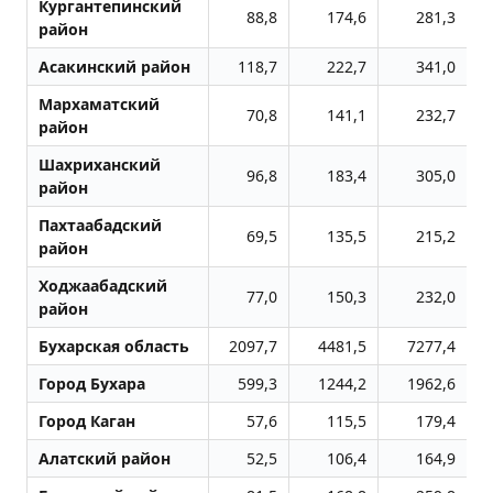
Кургантепинский
88,8
174,6
281,3
район
Асакинский район
118,7
222,7
341,0
Мархаматский
70,8
141,1
232,7
район
Шахриханский
96,8
183,4
305,0
район
Пахтаабадский
69,5
135,5
215,2
район
Ходжаабадский
77,0
150,3
232,0
район
Бухарская область
2097,7
4481,5
7277,4
Город Бухара
599,3
1244,2
1962,6
Город Каган
57,6
115,5
179,4
Алатский район
52,5
106,4
164,9