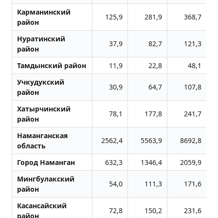
Карманинский
125,9
281,9
368,7
район
Нуратинский
37,9
82,7
121,3
район
Тамдынский район
11,9
22,8
48,1
Учкудукский
30,9
64,7
107,8
район
Хатырчинский
78,1
177,8
241,7
район
Наманганская
2562,4
5563,9
8692,8
область
Город Наманган
632,3
1346,4
2059,9
Мингбулакский
54,0
111,3
171,6
район
Касансайский
72,8
150,2
231,6
район