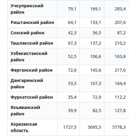
Учкуприкский
79,1
169,1
283,4
район
Риштанский район
64,1
133,1
207,6
Сохский район
42,3
56,5
87,2
Ташлакский район
67,3
137,2
210,2
Узбекистанский
52,5
106,6
163,8
район
Ферганский район
72,6
145,6
217,6
Дангаринский
53,5
107,3
164,4
район
Фуркатский район
35,4
72,9
112,2
Язъяванский
39,9
82,5
127,8
район
Хорезмская
1727,5
3695,5
5778,3
область