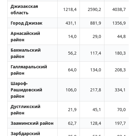
Джизакская
1218,4
2590,2
4038,7
область
Город Джизак
431,1
881,9
1356,9
Арнасайский
14,0
29,0
44,8
район
Бахмальский
56,2
117,4
180,3
район
Галляаральский
64,0
134,0
208,3
район
Шароф-
Рашидовский
106,0
217,8
334,1
район
Дустликский
21,9
45,1
70,0
район
Зааминский район
62,7
128,4
197,7
Зарбдарский