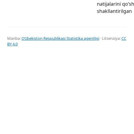
natijalarini qoʻ
shakllantirilgan
Manba:
Oʻzbekiston Respublikasi Statistika agentligi
· Litsenziya:
CC
BY 4.0