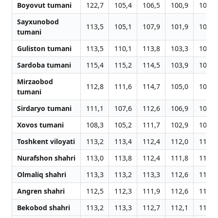
Boyovut tumani
122,7
105,4
106,5
100,9
102,4
Sayxunobod
113,5
105,1
107,9
101,9
103,6
tumani
Guliston tumani
113,5
110,1
113,8
103,3
105,5
Sardoba tumani
115,4
115,2
114,5
103,9
106,9
Mirzaobod
112,8
111,6
114,7
105,0
105,9
tumani
Sirdaryo tumani
111,1
107,6
112,6
106,9
109,0
Xovos tumani
108,3
105,2
111,7
102,9
104,2
Toshkent viloyati
113,2
113,4
112,4
112,0
112,4
Nurafshon shahri
113,0
113,8
112,4
111,8
112,0
Olmaliq shahri
113,3
113,2
113,3
112,6
113,1
Angren shahri
112,5
112,3
111,9
112,6
113,0
Bekobod shahri
113,2
113,3
112,7
112,1
112,4