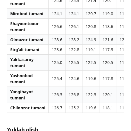
124,6
125,3
121,4
120,1
119,1
tumani
Mirobod tumani
124,1
124,1
120,7
119,0
117,5
Shayxontoxur
126,6
126,1
120,8
118,6
118,0
tumani
Olmazor tumani
128,6
128,2
124,9
121,6
120,0
Sirg‘ali tumani
123,6
122,8
119,1
117,3
116,9
Yakkasaroy
125,0
125,5
122,5
120,5
119,3
tumani
Yashnobod
125,4
124,6
119,6
117,8
116,7
tumani
Yangihayot
126,3
126,8
122,3
120,1
118,3
tumani
Chilonzor tumani
126,7
125,2
119,6
118,1
117,3
Yuklab olish