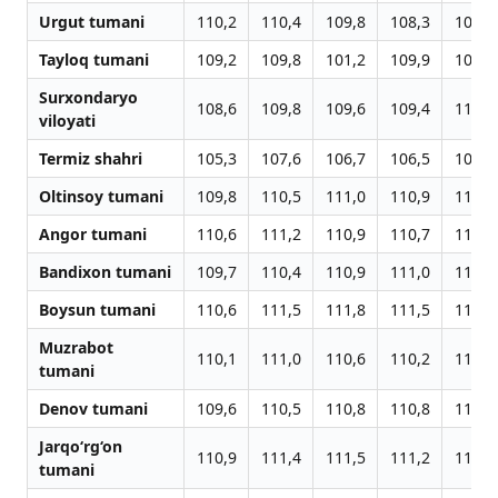
Urgut tumani
110,2
110,4
109,8
108,3
107,4
Tayloq tumani
109,2
109,8
101,2
109,9
109,5
Surxondaryo
108,6
109,8
109,6
109,4
110,3
viloyati
Termiz shahri
105,3
107,6
106,7
106,5
108,1
Oltinsoy tumani
109,8
110,5
111,0
110,9
110,7
Angor tumani
110,6
111,2
110,9
110,7
111,3
Bandixon tumani
109,7
110,4
110,9
111,0
111,3
Boysun tumani
110,6
111,5
111,8
111,5
112,0
Muzrabot
110,1
111,0
110,6
110,2
110,9
tumani
Denov tumani
109,6
110,5
110,8
110,8
112,1
Jarqo‘rg‘on
110,9
111,4
111,5
111,2
112,2
tumani