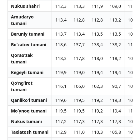
Nukus shahri
112,3
113,3
111,9
109,0
114,5
Amudaryo
113,4
112,8
112,8
113,2
108,6
tumani
Beruniy tumani
113,7
113,4
113,5
113,5
108,2
Bo‘zatov tumani
118,6
137,7
138,4
138,2
114,1
Qorao‘zak
118,3
117,8
118,0
118,2
109,7
tumani
Kegeyli tumani
119,9
119,0
119,4
119,4
109,2
Qo‘ng‘irot
116,1
106,0
102,3
90,7
102,6
tumani
Qanliko‘l tumani
119,6
119,5
119,2
119,3
109,4
Mo‘ynoq tumani
119,5
119,5
119,2
119,4
114,5
Nukus tumani
117,2
117,3
117,3
117,3
106,9
Taxiatosh tumani
112,9
111,0
110,3
105,8
102,7