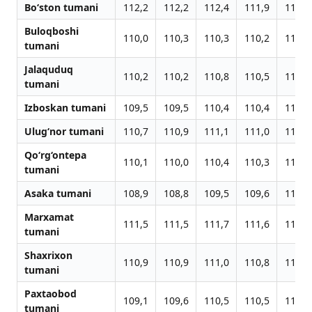
Bo‘ston tumani
112,2
112,2
112,4
111,9
112,0
Buloqboshi
110,0
110,3
110,3
110,2
112,2
tumani
Jalaquduq
110,2
110,2
110,8
110,5
112,4
tumani
Izboskan tumani
109,5
109,5
110,4
110,4
112,1
Ulug‘nor tumani
110,7
110,9
111,1
111,0
112,6
Qo‘rg‘ontepa
110,1
110,0
110,4
110,3
112,3
tumani
Asaka tumani
108,9
108,8
109,5
109,6
111,3
Marxamat
111,5
111,5
111,7
111,6
111,9
tumani
Shaxrixon
110,9
110,9
111,0
110,8
112,7
tumani
Paxtaobod
109,1
109,6
110,5
110,5
112,2
tumani