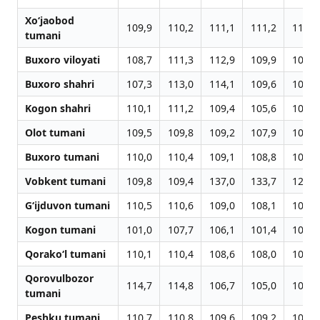
Xo‘jaobod
109,9
110,2
111,1
111,2
112,5
tumani
Buxoro viloyati
108,7
111,3
112,9
109,9
108,7
Buxoro shahri
107,3
113,0
114,1
109,6
107,5
Kogon shahri
110,1
111,2
109,4
105,6
105,3
Olot tumani
109,5
109,8
109,2
107,9
107,9
Buxoro tumani
110,0
110,4
109,1
108,8
108,8
Vobkent tumani
109,8
109,4
137,0
133,7
129,9
G‘ijduvon tumani
110,5
110,6
109,0
108,1
108,1
Kogon tumani
101,0
107,7
106,1
101,4
102,1
Qorako‘l tumani
110,1
110,4
108,6
108,0
107,8
Qorovulbozor
114,7
114,8
106,7
105,0
105,4
tumani
Peshku tumani
110,7
110,8
109,6
109,2
108,2