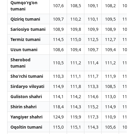
Qumqo‘rg‘on
107,6
108,5
109,1
108,2
109,2
tumani
Qiziriq tumani
109,7
110,2
110,1
109,5
110,1
Sariosiyo tumani
108,9
109,8
109,9
108,9
109,3
Termiz tumani
114,5
115,0
112,5
112,7
114,4
Uzun tumani
108,6
109,4
109,7
109,4
109,3
Sherobod
110,5
111,2
111,4
111,2
111,6
tumani
Sho‘rchi tumani
110,3
111,1
111,7
111,9
112,8
Sirdaryo viloyati
114,9
111,8
113,3
108,5
111,0
Guliston shahri
114,1
114,2
114,6
113,0
116,4
Shirin shahri
118,4
114,3
115,2
114,9
114,0
Yangiyer shahri
124,9
119,9
117,3
110,9
115,1
Oqoltin tumani
115,0
115,1
114,3
105,6
106,2