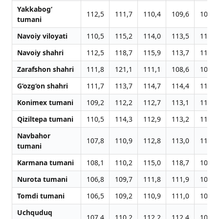
Yakkabog‘
112,5
111,7
110,4
109,6
108,1
tumani
Navoiy viloyati
110,5
115,2
114,0
113,5
111,2
Navoiy shahri
112,5
118,7
115,9
113,7
113,8
Zarafshon shahri
111,8
121,1
111,1
108,6
107,8
G‘ozg‘on shahri
111,7
113,7
114,7
114,4
112,9
Konimex tumani
109,2
112,2
112,7
113,1
111,7
Qiziltepa tumani
110,5
114,3
112,9
113,2
112,6
Navbahor
107,8
110,9
112,8
113,0
111,4
tumani
Karmana tumani
108,1
110,2
115,0
118,7
107,6
Nurota tumani
106,8
109,7
111,8
111,9
109,5
Tomdi tumani
106,5
109,2
110,9
111,0
108,8
Uchquduq
107,4
110,2
112,2
112,4
109,7