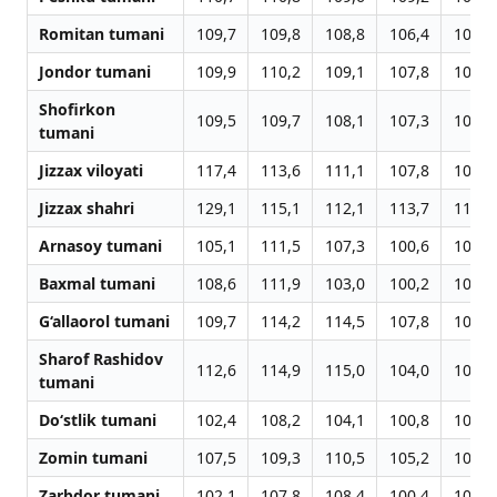
Romitan tumani
109,7
109,8
108,8
106,4
106,4
Jondor tumani
109,9
110,2
109,1
107,8
107,9
Shofirkon
109,5
109,7
108,1
107,3
107,5
tumani
Jizzax viloyati
117,4
113,6
111,1
107,8
108,8
Jizzax shahri
129,1
115,1
112,1
113,7
114,6
Arnasoy tumani
105,1
111,5
107,3
100,6
100,3
Baxmal tumani
108,6
111,9
103,0
100,2
101,2
G‘allaorol tumani
109,7
114,2
114,5
107,8
108,6
Sharof Rashidov
112,6
114,9
115,0
104,0
105,7
tumani
Do‘stlik tumani
102,4
108,2
104,1
100,8
100,6
Zomin tumani
107,5
109,3
110,5
105,2
106,8
Zarbdor tumani
102,1
107,8
108,4
100,4
100,3