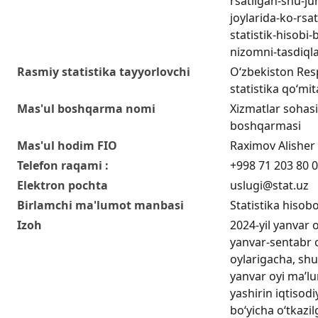
rsatilgan-shu-j
joylarida-ko-rsa
statistik-hisobi-
nizomni-tasdiqla
Rasmiy statistika tayyorlovchi
O‘zbekiston Resp
statistika qo‘mit
Mas'ul boshqarma nomi
Xizmatlar sohasi 
boshqarmasi
Mas'ul hodim FIO
Raximov Alisher
Telefon raqami :
+998 71 203 80 0
Elektron pochta
uslugi@stat.uz
Birlamchi ma'lumot manbasi
Statistika hisobo
Izoh
2024-yil yanvar o
yanvar-sentabr 
oylarigacha, shu
yanvar oyi ma’l
yashirin iqtisodi
boʻyicha oʻtkazi