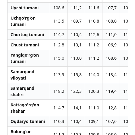
Uychi tumani
108,6
111,2
111,6
107,7
107,9
Uchqo‘rg‘on
113,5
109,7
110,8
108,0
108,3
tumani
Chortoq tumani
114,7
110,4
112,6
111,0
110,4
Chust tumani
112,8
110,1
111,2
106,9
107,3
Yangiqo‘rg‘on
115,0
110,0
111,2
108,6
109,1
tumani
Samarqand
113,9
115,8
114,0
113,4
113,0
viloyati
Samarqand
118,2
122,3
120,3
119,4
119,0
shahri
Kattaqo'rg'on
114,7
114,1
111,0
112,8
112,1
shahar
Oqdaryo tumani
110,3
110,4
109,1
107,6
107,2
Bulung‘ur
111,2
110,3
109,3
108,0
107,3