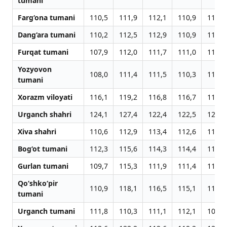
tumani
Farg‘ona tumani
110,5
111,9
112,1
110,9
111,4
Dang‘ara tumani
110,2
112,5
112,9
110,9
111,7
Furqat tumani
107,9
112,0
111,7
111,0
111,1
Yozyovon
108,0
111,4
111,5
110,3
110,8
tumani
Xorazm viloyati
116,1
119,2
116,8
116,7
116,8
Urganch shahri
124,1
127,4
122,4
122,5
123,8
Xiva shahri
110,6
112,9
113,4
112,6
111,2
Bog‘ot tumani
112,3
115,6
114,3
114,4
114,6
Gurlan tumani
109,7
115,3
111,9
111,4
112,5
Qo‘shko‘pir
110,9
118,1
116,5
115,1
113,2
tumani
Urganch tumani
111,8
110,3
111,1
112,1
108,8