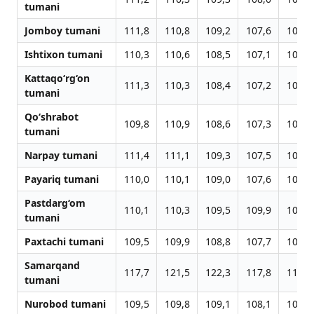
tumani
Jomboy tumani
111,8
110,8
109,2
107,6
107,1
Ishtixon tumani
110,3
110,6
108,5
107,1
107,2
Kattaqo‘rg‘on
111,3
110,3
108,4
107,2
107,0
tumani
Qo‘shrabot
109,8
110,9
108,6
107,3
107,2
tumani
Narpay tumani
111,4
111,1
109,3
107,5
106,7
Payariq tumani
110,0
110,1
109,0
107,6
107,1
Pastdarg‘om
110,1
110,3
109,5
109,9
109,9
tumani
Paxtachi tumani
109,5
109,9
108,8
107,7
106,5
Samarqand
117,7
121,5
122,3
117,8
116,3
tumani
Nurobod tumani
109,5
109,8
109,1
108,1
107,5