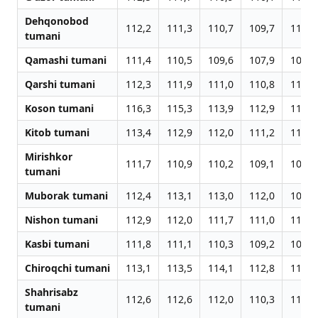
Dehqonobod
112,2
111,3
110,7
109,7
110,0
tumani
Qamashi tumani
111,4
110,5
109,6
107,9
106,3
Qarshi tumani
112,3
111,9
111,0
110,8
111,1
Koson tumani
116,3
115,3
113,9
112,9
111,5
Kitob tumani
113,4
112,9
112,0
111,2
110,0
Mirishkor
111,7
110,9
110,2
109,1
109,5
tumani
Muborak tumani
112,4
113,1
113,0
112,0
108,9
Nishon tumani
112,9
112,0
111,7
111,0
111,2
Kasbi tumani
111,8
111,1
110,3
109,2
104,7
Chiroqchi tumani
113,1
113,5
114,1
112,8
111,0
Shahrisabz
112,6
112,6
112,0
110,3
110,2
tumani