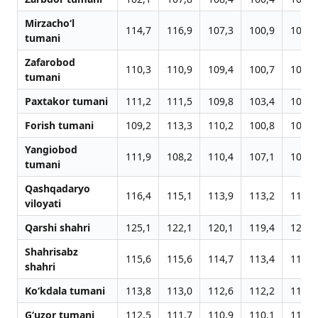
Mirzacho‘l
114,7
116,9
107,3
100,9
100,7
tumani
Zafarobod
110,3
110,9
109,4
100,7
101,1
tumani
Paxtakor tumani
111,2
111,5
109,8
103,4
104,4
Forish tumani
109,2
113,3
110,2
100,8
100,5
Yangiobod
111,9
108,2
110,4
107,1
104,0
tumani
Qashqadaryo
116,4
115,1
113,9
113,2
113,0
viloyati
Qarshi shahri
125,1
122,1
120,1
119,4
121,6
Shahrisabz
115,6
115,6
114,7
113,4
112,7
shahri
Ko‘kdala tumani
113,8
113,0
112,6
112,2
110,7
G‘uzor tumani
112,5
111,7
110,9
110,1
110,5