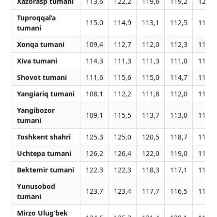
Xazorasp tumani
113,6
122,2
119,6
119,2
121,1
Tuproqqal’a
115,0
114,9
113,1
112,5
113,8
tumani
Xonqa tumani
109,4
112,7
112,0
112,3
110,3
Xiva tumani
114,3
111,3
111,3
111,0
111,3
Shovot tumani
111,6
115,6
115,0
114,7
114,2
Yangiariq tumani
108,1
112,2
111,8
112,0
111,3
Yangibozor
109,1
115,5
113,7
113,0
110,9
tumani
Toshkent shahri
125,3
125,0
120,5
118,7
117,7
Uchtepa tumani
126,2
126,4
122,0
119,0
117,7
Bektemir tumani
122,3
122,3
118,3
117,1
116,4
Yunusobod
123,7
123,4
117,7
116,5
116,2
tumani
Mirzo Ulug‘bek