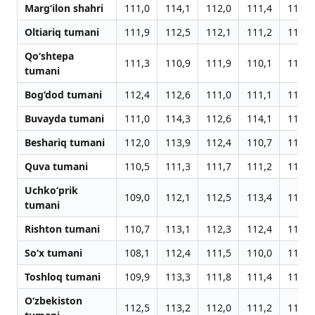
Marg‘ilon shahri
111,0
114,1
112,0
111,4
111,5
Oltiariq tumani
111,9
112,5
112,1
111,2
111,2
Qo‘shtepa
111,3
110,9
111,9
110,1
111,5
tumani
Bog‘dod tumani
112,4
112,6
111,0
111,1
111,3
Buvayda tumani
111,0
114,3
112,6
114,1
112,9
Beshariq tumani
112,0
113,9
112,4
110,7
111,6
Quva tumani
110,5
111,3
111,7
111,2
111,1
Uchko‘prik
109,0
112,1
112,5
113,4
112,3
tumani
Rishton tumani
110,7
113,1
112,3
112,4
112,0
So‘x tumani
108,1
112,4
111,5
110,0
110,7
Toshloq tumani
109,9
113,3
111,8
111,4
111,2
O‘zbekiston
112,5
113,2
112,0
111,2
111,3