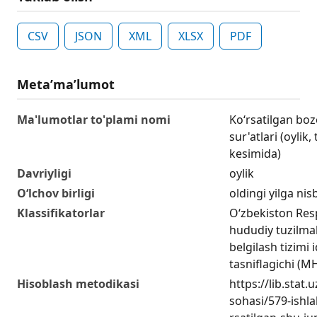
CSV
JSON
XML
XLSX
PDF
Metaʼmaʼlumot
Ma'lumotlar to'plami nomi
Ko‘rsatilgan boz
sur'atlari (oylik
kesimida)
Davriyligi
oylik
O‘lchov birligi
oldingi yilga nis
Klassifikatorlar
O‘zbekiston Res
hududiy tuzilmal
belgilash tizimi i
tasniflagichi (
Hisoblash metodikasi
https://lib.stat.
sohasi/579-ishla