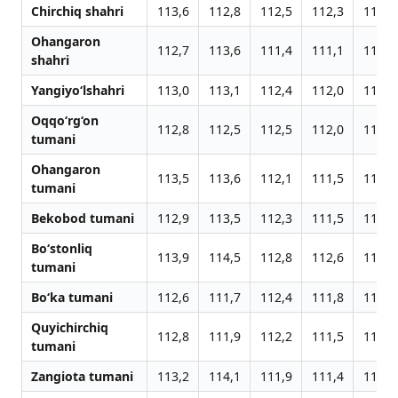
Chirchiq shahri
113,6
112,8
112,5
112,3
112,7
Ohangaron
112,7
113,6
111,4
111,1
111,4
shahri
Yangiyo‘lshahri
113,0
113,1
112,4
112,0
112,3
Oqqo‘rg‘on
112,8
112,5
112,5
112,0
112,4
tumani
Ohangaron
113,5
113,6
112,1
111,5
111,8
tumani
Bekobod tumani
112,9
113,5
112,3
111,5
111,8
Bo‘stonliq
113,9
114,5
112,8
112,6
113,0
tumani
Bo‘ka tumani
112,6
111,7
112,4
111,8
112,2
Quyichirchiq
112,8
111,9
112,2
111,5
111,6
tumani
Zangiota tumani
113,2
114,1
111,9
111,4
111,9