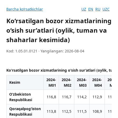
Barcha koʻrsatkichlar
UZ
EN
RU
UZC
Ko‘rsatilgan bozor xizmatlarining
o‘sish sur’atlari (oylik, tuman va
shaharlar kesimida)
Kod: 1.05.01.0121 · Yangilangan: 2026-08-04
Ko‘rsatilgan bozor xizmatlarining o‘sish sur’atlari (oylik, tu
2024-
2024-
2024-
2024-
2024-
Kesim
M01
M02
M03
M04
M05
O‘zbekiston
116,8
116,7
114,2
112,9
113,0
Respublikasi
Qoraqalpog‘iston
113,8
112,5
111,5
108,9
110,6
Respublikasi