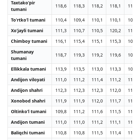
Taxtako‘pir
118,6
118,3
118,2
118,1
111,9
tumani
To‘rtko‘l tumani
110,4
109,4
110,1
110,1
109,1
Xo‘jayli tumani
111,3
110,7
110,5
120,2
116,9
Chimboy tumani
116,1
115,4
115,1
115,3
108,9
Shumanay
118,7
119,3
119,2
119,6
107,2
tumani
Ellikkala tumani
113,9
113,5
113,0
113,3
108,6
Andijon viloyati
111,0
111,2
111,4
111,2
112,7
Andijon shahri
112,3
112,3
112,3
112,0
113,6
Xonobod shahri
111,9
111,9
112,0
111,7
113,0
Oltinko‘l tumani
109,8
111,2
111,6
111,5
111,9
Andijon tumani
111,0
111,0
111,2
111,1
112,5
Baliqchi tumani
110,8
110,8
111,5
111,4
112,8