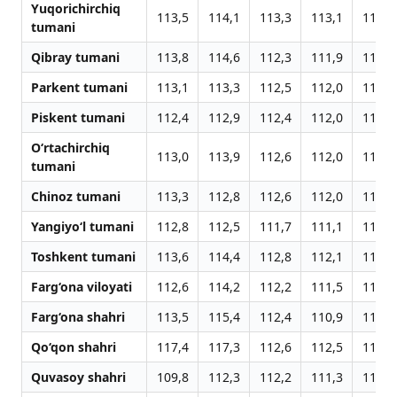
Yuqorichirchiq
113,5
114,1
113,3
113,1
113,1
tumani
Qibray tumani
113,8
114,6
112,3
111,9
112,7
Parkent tumani
113,1
113,3
112,5
112,0
112,4
Piskent tumani
112,4
112,9
112,4
112,0
112,3
O‘rtachirchiq
113,0
113,9
112,6
112,0
112,2
tumani
Chinoz tumani
113,3
112,8
112,6
112,0
112,4
Yangiyo‘l tumani
112,8
112,5
111,7
111,1
111,5
Toshkent tumani
113,6
114,4
112,8
112,1
112,3
Farg‘ona viloyati
112,6
114,2
112,2
111,5
111,6
Farg‘ona shahri
113,5
115,4
112,4
110,9
111,5
Qo‘qon shahri
117,4
117,3
112,6
112,5
112,0
Quvasoy shahri
109,8
112,3
112,2
111,3
111,3