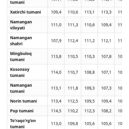
tumani
Xatirchi tumani
109,4
110,6
113,1
113,3
110,6
Namangan
111,0
111,3
110,6
109,4
110,5
viloyati
Namangan
107,9
112,4
111,2
112,1
114,1
shahri
Mingbuloq
113,8
110,5
110,3
107,8
108,0
tumani
Kosonsoy
114,0
110,7
108,8
107,1
107,5
tumani
Namangan
113,1
111,8
109,3
107,3
107,8
tumani
Norin tumani
113,4
112,5
109,5
109,4
108,8
Pop tumani
114,5
110,2
112,3
108,2
107,1
To‘raqo‘rg‘on
113,0
109,8
105,6
105,6
106,6
tumani