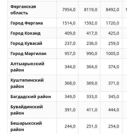
Ферганская
7954,0
8119,0
8492,0
100
область
Город Фергана
1514,0
1592,0
1720,0
20
Город Коканд
409,0
417,0
425,0
4
Город Кувасай
237,0
236,0
259,0
3
Город Маpгилан
957,0
990,0
1005,0
11
Алтыарыкский
344,0
364,0
374,0
5
район
Куштепинский
368,0
369,0
371,0
3
район
Багдадский район
349,0
333,0
345,0
4
Бувайдинский
391,0
411,0
444,0
5
район
Бешарыкский
244,0
251,0
254,0
2
район