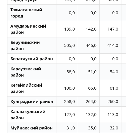
Тахиаташский
0,0
0,0
0,0
город
Амударьинский
139,0
142,0
147,0
1
район
Берунийский
505,0
446,0
414,0
4
район
Бозатауский район
0,0
0,0
0,0
Караузякский
58,0
51,0
54,0
район
Кегейлийский
100,0
66,0
61,0
район
Кунградский район
258,0
264,0
260,0
2
Канлыкульский
127,0
132,0
113,0
1
район
Муйнакский район
31,0
35,0
32,0