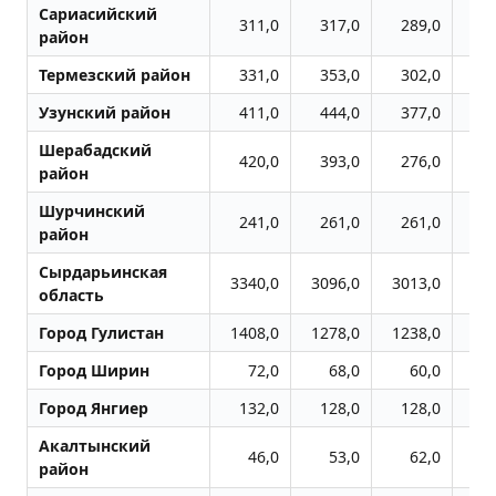
Сариасийский
311,0
317,0
289,0
3
район
Термезский район
331,0
353,0
302,0
3
Узунский район
411,0
444,0
377,0
4
Шерабадский
420,0
393,0
276,0
3
район
Шурчинский
241,0
261,0
261,0
4
район
Сырдарьинская
3340,0
3096,0
3013,0
31
область
Город Гулистан
1408,0
1278,0
1238,0
13
Город Ширин
72,0
68,0
60,0
Город Янгиер
132,0
128,0
128,0
1
Акалтынский
46,0
53,0
62,0
1
район