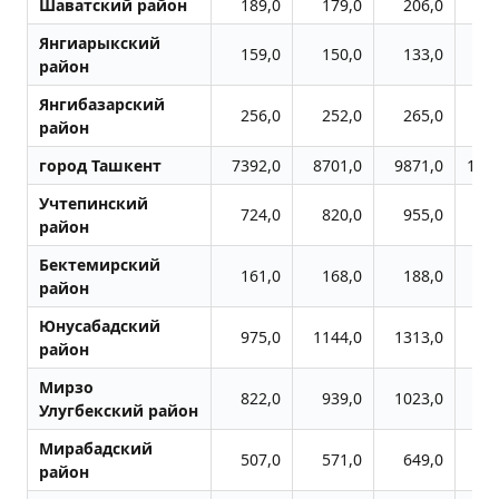
Шаватский район
189,0
179,0
206,0
3
Янгиарыкский
159,0
150,0
133,0
1
район
Янгибазарский
256,0
252,0
265,0
3
район
город Ташкент
7392,0
8701,0
9871,0
127
Учтепинский
724,0
820,0
955,0
15
район
Бектемирский
161,0
168,0
188,0
4
район
Юнусабадский
975,0
1144,0
1313,0
15
район
Мирзо
822,0
939,0
1023,0
11
Улугбекский район
Мирабадский
507,0
571,0
649,0
7
район