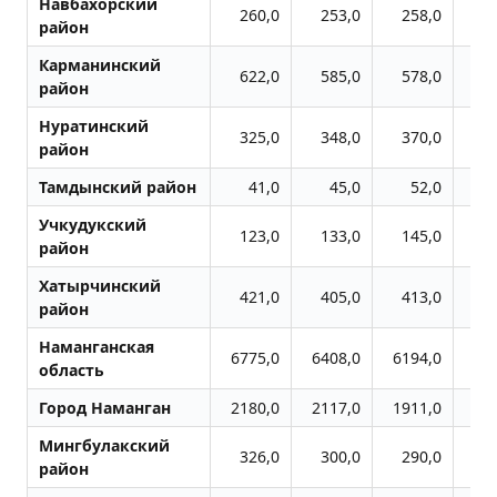
Навбахорский
260,0
253,0
258,0
3
район
Карманинский
622,0
585,0
578,0
7
район
Нуратинский
325,0
348,0
370,0
4
район
Тамдынский район
41,0
45,0
52,0
Учкудукский
123,0
133,0
145,0
1
район
Хатырчинский
421,0
405,0
413,0
7
район
Наманганская
6775,0
6408,0
6194,0
68
область
Город Наманган
2180,0
2117,0
1911,0
20
Мингбулакский
326,0
300,0
290,0
3
район