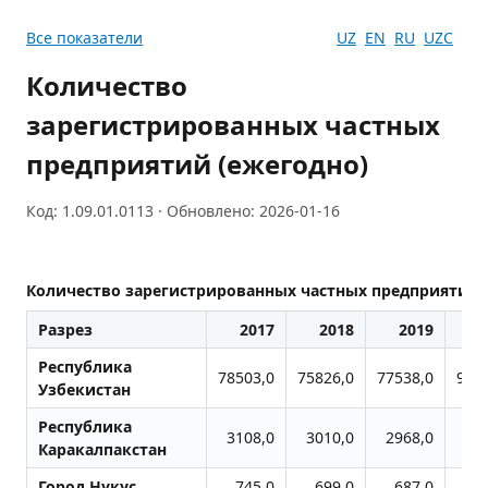
Все показатели
UZ
EN
RU
UZC
Количество
зарегистрированных частных
предприятий (ежегодно)
Код: 1.09.01.0113 · Обновлено: 2026-01-16
Количество зарегистрированных частных предприятий 
Разрез
2017
2018
2019
2
Республика
78503,0
75826,0
77538,0
901
Узбекистан
Республика
3108,0
3010,0
2968,0
32
Каракалпакстан
Город Нукус
745,0
699,0
687,0
6