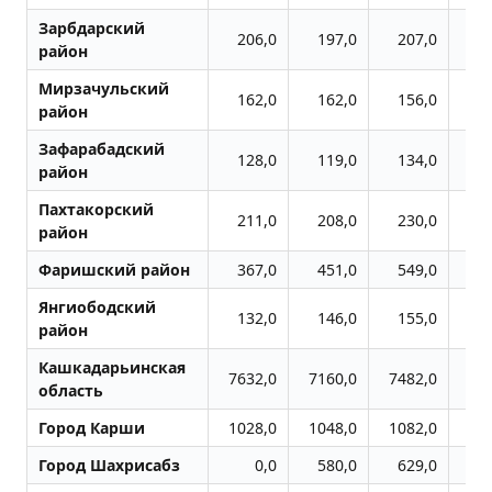
Зарбдарский
206,0
197,0
207,0
2
район
Мирзачульский
162,0
162,0
156,0
1
район
Зафарабадский
128,0
119,0
134,0
1
район
Пахтакорский
211,0
208,0
230,0
2
район
Фаришский район
367,0
451,0
549,0
6
Янгиободский
132,0
146,0
155,0
1
район
Кашкадарьинская
7632,0
7160,0
7482,0
87
область
Город Карши
1028,0
1048,0
1082,0
12
Город Шахрисабз
0,0
580,0
629,0
7