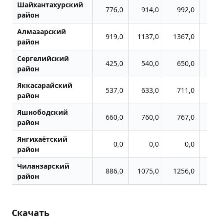
Шайхантахурский
776,0
914,0
992,0
12
район
Алмазарский
919,0
1137,0
1367,0
18
район
Сергелийский
425,0
540,0
650,0
8
район
Яккасарайский
537,0
633,0
711,0
8
район
Яшнободский
660,0
760,0
767,0
9
район
Янгихаётский
0,0
0,0
0,0
район
Чиланзарский
886,0
1075,0
1256,0
16
район
Скачать