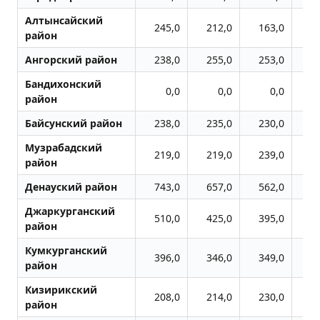
Алтынсайский
245,0
212,0
163,0
2
район
Ангорский район
238,0
255,0
253,0
3
Бандихонский
0,0
0,0
0,0
район
Байсунский район
238,0
235,0
230,0
2
Музрабадский
219,0
219,0
239,0
2
район
Денауский район
743,0
657,0
562,0
8
Джаркурганский
510,0
425,0
395,0
5
район
Кумкурганский
396,0
346,0
349,0
5
район
Кизирикский
208,0
214,0
230,0
2
район