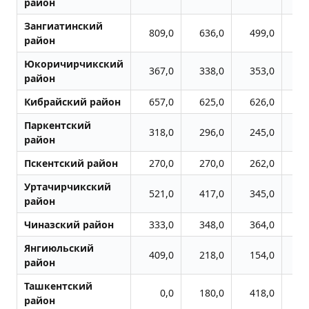
район
Зангиатинский
809,0
636,0
499,0
6
район
Юкоричирчикский
367,0
338,0
353,0
3
район
Кибрайский район
657,0
625,0
626,0
6
Паркентский
318,0
296,0
245,0
2
район
Пскентский район
270,0
270,0
262,0
2
Уртачирчикский
521,0
417,0
345,0
3
район
Чиназский район
333,0
348,0
364,0
3
Янгиюльский
409,0
218,0
154,0
1
район
Ташкентский
0,0
180,0
418,0
5
район