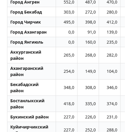
Город Ангрен
552,0
487,0
470,0
4
Город Бекабад
303,0
272,0
280,0
3
Город Чиpчик
495,0
398,0
412,0
4
Город Ахангаран
0,0
91,0
139,0
1
Город Янгиюль
0,0
160,0
235,0
2
Аккурганский
265,0
268,0
282,0
3
район
Ахангаранский
254,0
149,0
104,0
1
район
Бекабадский
348,0
308,0
346,0
4
район
Бостанлыкский
418,0
335,0
374,0
3
район
Букинский район
227,0
226,0
231,0
2
Куйичирчикский
227,0
252,0
288,0
3