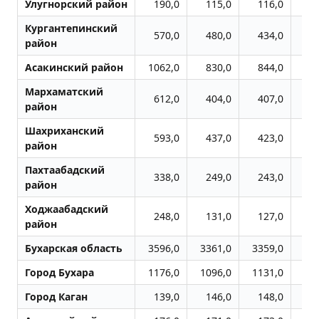
Улугноpский район
190,0
115,0
116,0
1
Кургантепинский
570,0
480,0
434,0
3
район
Асакинский район
1062,0
830,0
844,0
8
Мархаматский
612,0
404,0
407,0
4
район
Шахриханский
593,0
437,0
423,0
4
район
Пахтаабадский
338,0
249,0
243,0
2
район
Ходжаабадский
248,0
131,0
127,0
1
район
Бухарская область
3596,0
3361,0
3359,0
37
Город Бухара
1176,0
1096,0
1131,0
12
Город Каган
139,0
146,0
148,0
1