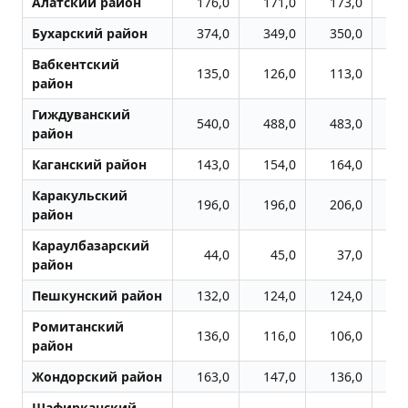
Алатский район
176,0
171,0
173,0
2
Бухарский район
374,0
349,0
350,0
3
Вабкентский
135,0
126,0
113,0
1
район
Гиждуванский
540,0
488,0
483,0
4
район
Каганский район
143,0
154,0
164,0
2
Каракульский
196,0
196,0
206,0
3
район
Караулбазарский
44,0
45,0
37,0
район
Пешкунский район
132,0
124,0
124,0
1
Ромитанский
136,0
116,0
106,0
1
район
Жондоpский район
163,0
147,0
136,0
1
Шафирканский