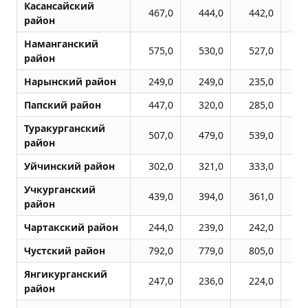
Касансайский
467,0
444,0
442,0
4
район
Наманганский
575,0
530,0
527,0
6
район
Нарынский район
249,0
249,0
235,0
2
Папский район
447,0
320,0
285,0
2
Туракурганский
507,0
479,0
539,0
5
район
Уйчинский район
302,0
321,0
333,0
3
Учкурганский
439,0
394,0
361,0
4
район
Чартакский район
244,0
239,0
242,0
2
Чустский район
792,0
779,0
805,0
10
Янгикурганский
247,0
236,0
224,0
2
район