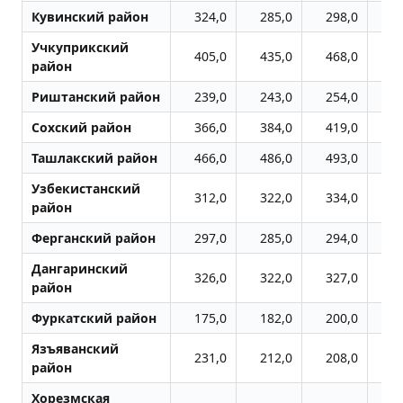
Кувинский район
324,0
285,0
298,0
4
Учкуприкский
405,0
435,0
468,0
5
район
Риштанский район
239,0
243,0
254,0
3
Сохский район
366,0
384,0
419,0
4
Ташлакский район
466,0
486,0
493,0
5
Узбекистанский
312,0
322,0
334,0
3
район
Ферганский район
297,0
285,0
294,0
4
Дангаринский
326,0
322,0
327,0
3
район
Фуркатский район
175,0
182,0
200,0
2
Язъяванский
231,0
212,0
208,0
2
район
Хорезмская