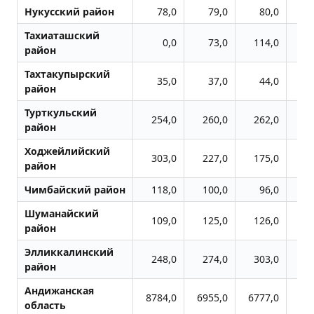
Нукусский район
78,0
79,0
80,0
Тахиаташский
0,0
73,0
114,0
1
район
Тахтакупырский
35,0
37,0
44,0
район
Турткульский
254,0
260,0
262,0
3
район
Ходжейлийский
303,0
227,0
175,0
1
район
Чимбайский район
118,0
100,0
96,0
1
Шуманайский
109,0
125,0
126,0
1
район
Элликкалинский
248,0
274,0
303,0
3
район
Андижанская
8784,0
6955,0
6777,0
64
область