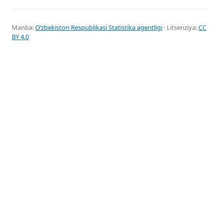
Manba:
Oʻzbekiston Respublikasi Statistika agentligi
· Litsenziya:
CC
BY 4.0