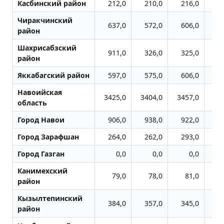
Касбинский район
212,0
210,0
216,0
3
Чиракчинский
637,0
572,0
606,0
6
район
Шахрисабзский
911,0
326,0
325,0
4
район
Яккабагский район
597,0
575,0
606,0
7
Навоийская
3425,0
3404,0
3457,0
48
область
Город Навои
906,0
938,0
922,0
10
Город Заpафшан
264,0
262,0
293,0
7
Город Газган
0,0
0,0
0,0
Канимехский
79,0
78,0
81,0
1
район
Кызылтепинский
384,0
357,0
345,0
4
район