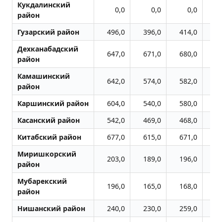
Кукдалинский
0,0
0,0
0,0
район
Гузарский район
496,0
396,0
414,0
4
Дехканабадский
647,0
671,0
680,0
8
район
Камашинский
642,0
574,0
582,0
6
район
Каршинский район
604,0
540,0
580,0
7
Касанский район
542,0
469,0
468,0
4
Китабский район
677,0
615,0
671,0
8
Миришкорский
203,0
189,0
196,0
1
район
Мубарекский
196,0
165,0
168,0
1
район
Нишанский район
240,0
230,0
259,0
3