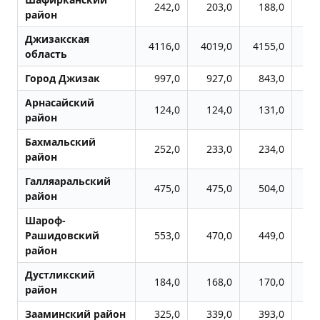
242,0
203,0
188,0
1
район
Джизакская
4116,0
4019,0
4155,0
45
область
Город Джизак
997,0
927,0
843,0
8
Арнасайский
124,0
124,0
131,0
1
район
Бахмальский
252,0
233,0
234,0
2
район
Галляаральский
475,0
475,0
504,0
5
район
Шароф-
Рашидовский
553,0
470,0
449,0
4
район
Дустликский
184,0
168,0
170,0
1
район
Зааминский район
325,0
339,0
393,0
4