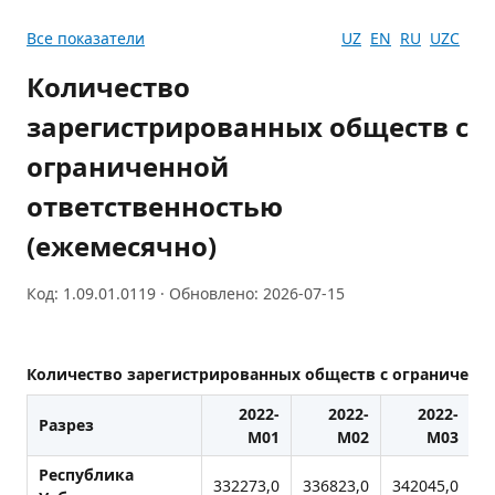
Все показатели
UZ
EN
RU
UZC
Количество
зарегистрированных обществ с
ограниченной
ответственностью
(ежемесячно)
Код: 1.09.01.0119 · Обновлено: 2026-07-15
Количество зарегистрированных обществ с ограниченн
2022-
2022-
2022-
Разрез
M01
M02
M03
Республика
332273,0
336823,0
342045,0
3