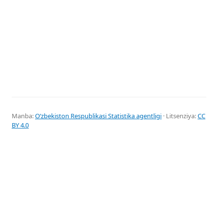
Manba:
Oʻzbekiston Respublikasi Statistika agentligi
· Litsenziya:
CC
BY 4.0