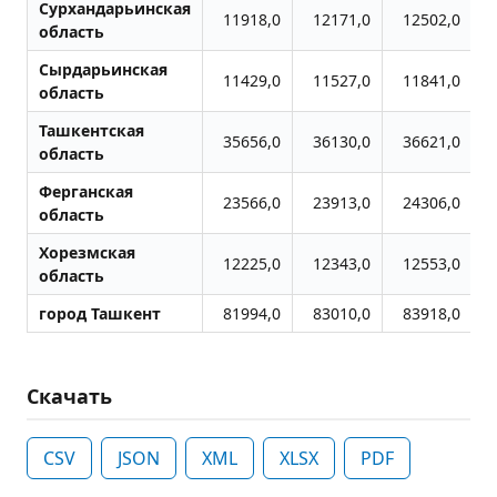
Сурхандарьинская
11918,0
12171,0
12502,0
область
Сырдарьинская
11429,0
11527,0
11841,0
область
Ташкентская
35656,0
36130,0
36621,0
область
Ферганская
23566,0
23913,0
24306,0
область
Хорезмская
12225,0
12343,0
12553,0
область
город Ташкент
81994,0
83010,0
83918,0
Скачать
CSV
JSON
XML
XLSX
PDF